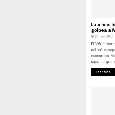
La crisis 
golpea a 
25 julio, 2020
El 30% de las 
del país desap
económico. Men
cajas del gremio
Leer Más