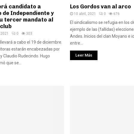
rá candidato a
Los Gordos van al arco
e de Independiente y
10 abril, 2021
0
676
u tercer mandato al
El sindicalismo se refugia en los cl
 club
ejemplo de las (fallidas) eleccion
 2021
0
303
Andes. Inicios del clan Moyano e i
llevará a cabo el 19 de diciembre.
entre...
sitoras estarán encabezadas por
Leer Más
y Claudio Rudecindo. Hugo
ó que se...