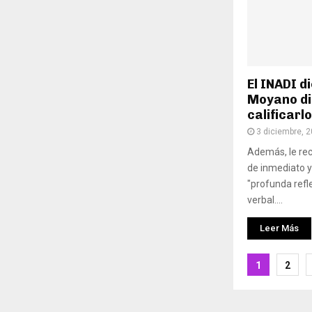
El INADI 
Moyano dis
calificarl
3 diciembre, 
Además, le re
de inmediato y 
"profunda refl
verbal....
Leer Más
Pagina
1
2
de