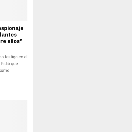
espionaje
ilantes
re ellos”
mo testigo en el
 Pidió que
 como