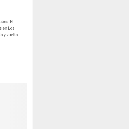
ubes. El
es en Los
da y vuelta