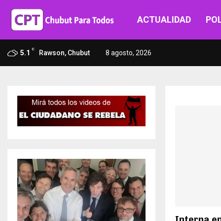
ACTUALIDAD
POL
C
5.1
Rawson, Chubut
8 agosto, 2026
Interna en