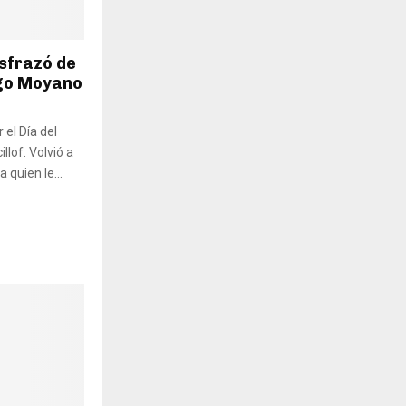
isfrazó de
ugo Moyano
 el Día del
llof. Volvió a
a quien le...