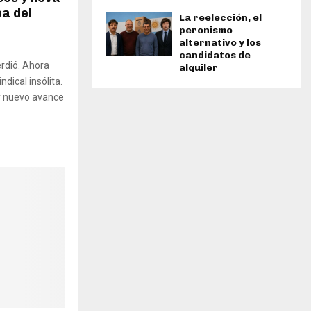
ba del
La reelección, el
peronismo
alternativo y los
candidatos de
rdió. Ahora
alquiler
dical insólita.
 y nuevo avance