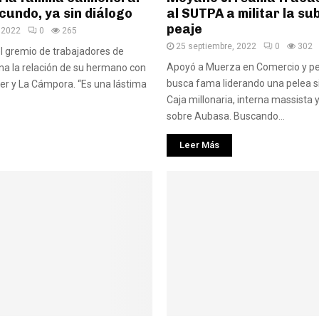
cundo, ya sin diálogo
al SUTPA a militar la su
peaje
 2022
0
265
25 septiembre, 2022
0
302
el gremio de trabajadores de
Apoyó a Muerza en Comercio y pe
na la relación de su hermano con
busca fama liderando una pelea sin
er y La Cámpora. “Es una lástima
Caja millonaria, interna massista
sobre Aubasa. Buscando...
Leer Más