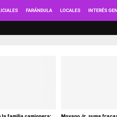
ICIALES
FARÁNDULA
LOCALES
INTERÉS GE
 la familia camionera:
Moyano Jr. suma fracas