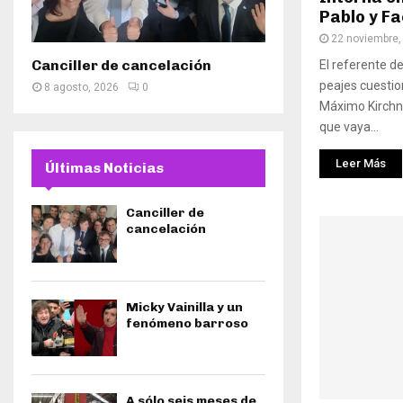
Pablo y Fa
22 noviembre,
Canciller de cancelación
El referente d
peajes cuestio
8 agosto, 2026
0
Máximo Kirchn
que vaya...
Leer Más
Últimas Noticias
Canciller de
cancelación
Micky Vainilla y un
fenómeno barroso
A sólo seis meses de