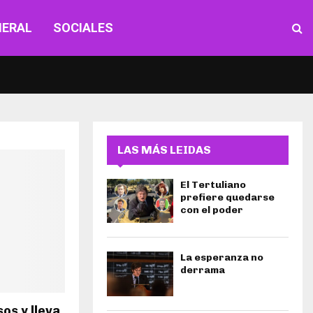
NERAL
SOCIALES
LAS MÁS LEIDAS
El Tertuliano
prefiere quedarse
con el poder
La esperanza no
derrama
os y lleva