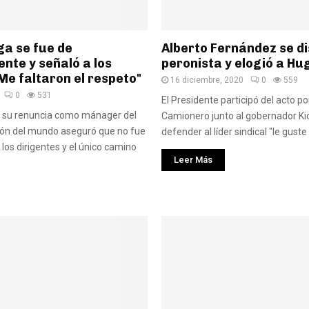
a se fue de
Alberto Fernández se d
nte y señaló a los
peronista y elogió a H
Me faltaron el respeto"
16 diciembre, 2020
0
559
0
531
El Presidente participó del acto por
r su renuncia como mánager del
Camionero junto al gobernador Kici
eón del mundo aseguró que no fue
defender al líder sindical "le guste 
los dirigentes y el único camino
Leer Más