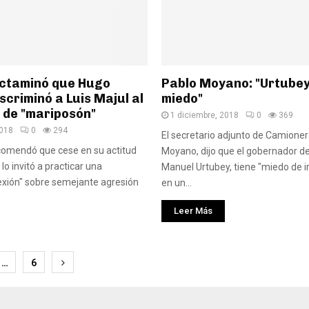
dictaminó que Hugo
Pablo Moyano: "Urtubey
criminó a Luis Majul al
miedo"
o de "mariposón"
1 diciembre, 2018
0
369
2018
0
294
El secretario adjunto de Camioner
comendó que cese en su actitud
Moyano, dijo que el gobernador de
lo invitó a practicar una
Manuel Urtubey, tiene "miedo de ir
exión" sobre semejante agresión
en un...
Leer Más
ción
…
6