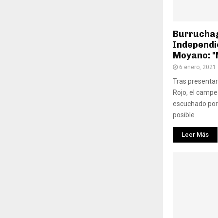
Burruchag
Independie
Moyano: "
6 enero, 2021
Tras presenta
Rojo, el camp
escuchado por 
posible...
Leer Más