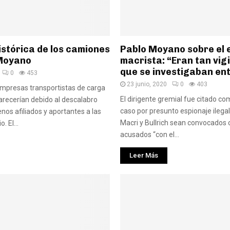
histórica de los camiones
Pablo Moyano sobre el 
Moyano
macrista: “Eran tan vig
que se investigaban ent
0
453
23 junio, 2020
0
403
empresas transportistas de carga
El dirigente gremial fue citado co
arecerían debido al descalabro
caso por presunto espionaje ilegal
os afiliados y aportantes a las
Macri y Bullrich sean convocados
. El...
acusados “con el...
Leer Más