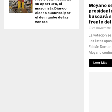
su apertura, el
Moyano se
mayorista Diarco
president
cierra sucursal por
buscará s
el derrumbe de las
frente del
ventas
26 noviembre,
La votación se 
Las listas opo
Fabián Doman 
Moyano confirm
Leer Más