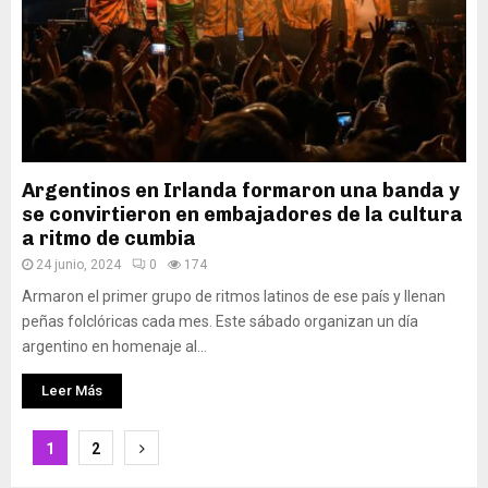
Argentinos en Irlanda formaron una banda y
se convirtieron en embajadores de la cultura
a ritmo de cumbia
24 junio, 2024
0
174
Armaron el primer grupo de ritmos latinos de ese país y llenan
peñas folclóricas cada mes. Este sábado organizan un día
argentino en homenaje al...
Leer Más
Paginación
1
2
de