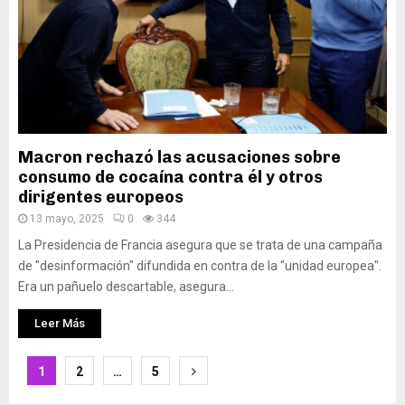
Macron rechazó las acusaciones sobre
consumo de cocaína contra él y otros
dirigentes europeos
13 mayo, 2025
0
344
La Presidencia de Francia asegura que se trata de una campaña
de "desinformación" difundida en contra de la "unidad europea".
Era un pañuelo descartable, asegura...
Leer Más
Paginación
1
2
…
5
de