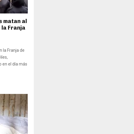
s matan al
 la Franja
 la Franja de
líes,
o en el día más