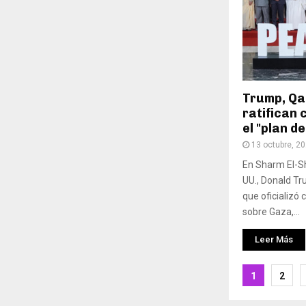
Trump, Qat
ratifican 
el "plan d
13 octubre, 2
En Sharm El-Sh
UU., Donald T
que oficializó 
sobre Gaza,...
Leer Más
Pagina
1
2
de