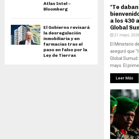
Atlas Intel –
"Te daban 
Bloomberg
bienvenido
a los 430 a
Global Su
El Gobierno revisará
la desregulación
21 mayo, 202
inmobiliaria y en
farmacias tras el
El Ministerio d
paso en falso por la
aseguró que "to
Ley de Tierras
Global Sumud 
mayo. El primer
Leer Más