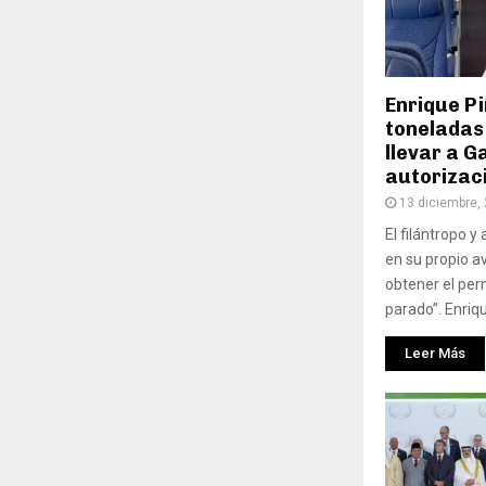
Enrique P
toneladas
llevar a G
autorizaci
13 diciembre,
El filántropo y
en su propio a
obtener el pe
parado”. Enriqu
Leer Más