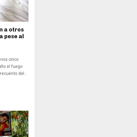
n a otros
a pese al
enos cinco
alto el fuego
recuento del...