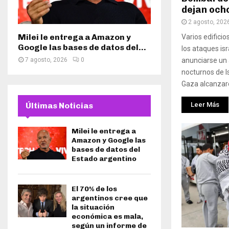
dejan och
2 agosto, 202
Milei le entrega a Amazon y
Varios edificio
Google las bases de datos del...
los ataques is
anunciarse un
7 agosto, 2026
0
nocturnos de Is
Gaza alcanzaro
Leer Más
Últimas Noticias
Milei le entrega a
Amazon y Google las
bases de datos del
Estado argentino
El 70% de los
argentinos cree que
la situación
económica es mala,
según un informe de