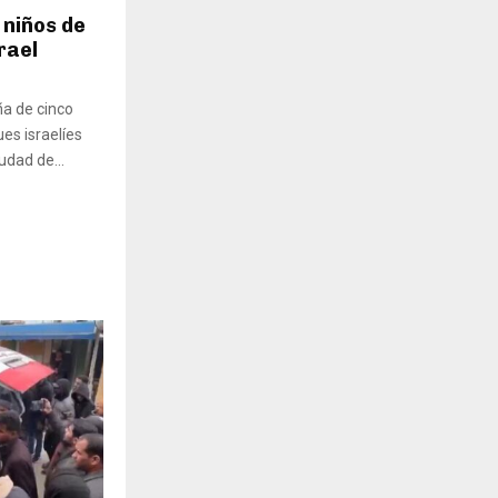
 niños de
rael
ña de cinco
es israelíes
udad de...