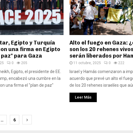
ar, Egipto y Turquía
Alto el fuego en Gaza: 
con una firma en Egipto
son los 20 rehenes vivo
e paz" para Gaza
serán liberados por H
025
0
205
11 octubre, 2025
0
222
eikh, Egipto, el presidente de EE.
Israel y Hamás comenzaron a im
rump, encabezó una cumbre en la
acuerdo que prevé un alto el fuego
con una firma el "plan de paz"
de los 20 rehenes israelíes que aún
Leer Más
ción
…
6