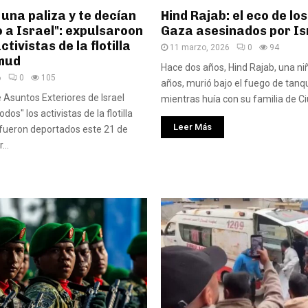
una paliza y te decían
Hind Rajab: el eco de los
 a Israel": expulsaroon
Gaza asesinados por Is
ctivistas de la flotilla
11 marzo, 2026
0
94
mud
Hace dos años, Hind Rajab, una ni
6
0
105
años, murió bajo el fuego de tanqu
e Asuntos Exteriores de Israel
mientras huía con su familia de Ci
dos" los activistas de la flotilla
Leer Más
fueron deportados este 21 de
...