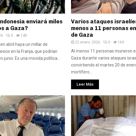
Indonesia enviará miles
Varios ataques israelíe
os a Gaza?
menos a 11 personas en
de Gaza
26
0
140
22 enero, 2026
0
169
en abril haya un millar de
Al menos 11 personas murieron en
esios en la Franja, que podrían
Gaza durante varios ataques israe
en junio. Es una movida política...
convirtiendo el martes 20 de ener
mortífero...
Leer Más