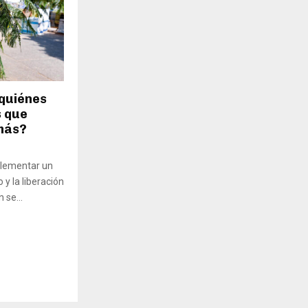
¿quiénes
s que
amás?
plementar un
 y la liberación
 se...