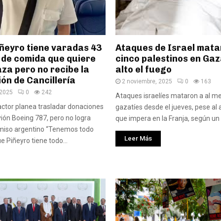
iñeyro tiene varadas 43
Ataques de Israel mata
 de comida que quiere
cinco palestinos en Gaz
aza pero no recibe la
alto el fuego
ón de Cancillería
2 noviembre, 2025
0
163
 2025
0
242
Ataques israelíes mataron a al m
 actor planea trasladar donaciones
gazatíes desde el jueves, pese al 
vión Boeing 787, pero no logra
que impera en la Franja, según un 
rmiso argentino “Tenemos todo
Leer Más
e Piñeyro tiene todo...