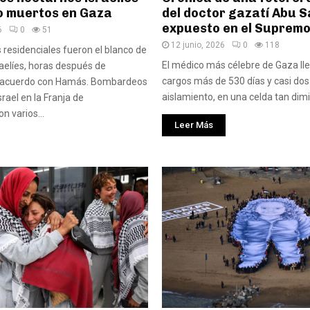
o muertos en Gaza
del doctor gazatí Abu S
expuesto en el Supremo
6
0
51
12 junio, 2026
0
118
s residenciales fueron el blanco de
El médico más célebre de Gaza lle
raelíes, horas después de
cargos más de 530 días y casi do
 acuerdo con Hamás. Bombardeos
aislamiento, en una celda tan dimi
rael en la Franja de
n varios...
Leer Más