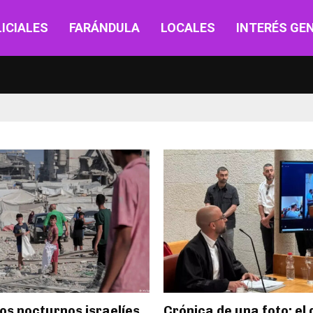
ICIALES
FARÁNDULA
LOCALES
INTERÉS GE
s nocturnos israelíes
Crónica de una foto: el 