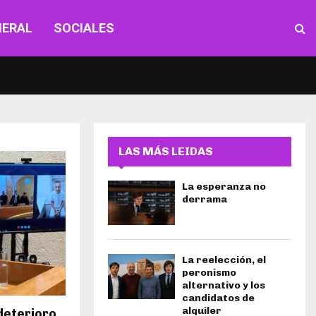
NERAL
SOCIALES
LAS MÁS LEIDAS
La esperanza no
derrama
La reelección, el
peronismo
alternativo y los
candidatos de
alquiler
deterioro