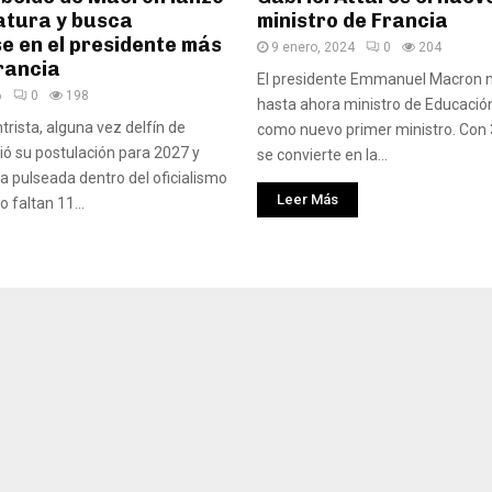
atura y busca
ministro de Francia
e en el presidente más
9 enero, 2024
0
204
rancia
El presidente Emmanuel Macron 
6
0
198
hasta ahora ministro de Educación,
ntrista, alguna vez delfín de
como nuevo primer ministro. Con 
ó su postulación para 2027 y
se convierte en la...
a pulseada dentro del oficialismo
Leer Más
 faltan 11...