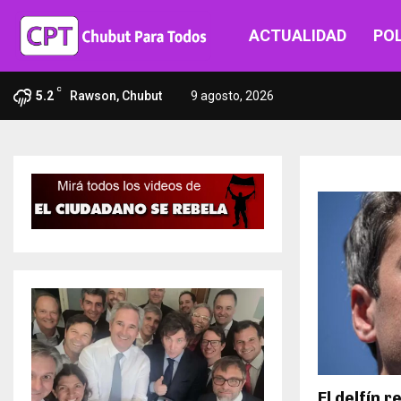
ACTUALIDAD
POL
C
5.2
Rawson, Chubut
9 agosto, 2026
El delfín 