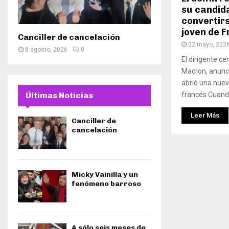
su candid
convertirs
joven de F
Canciller de cancelación
22 mayo, 202
8 agosto, 2026
0
El dirigente ce
Macron, anunci
abrió una nuev
francés Cuando
Últimas Noticias
Leer Más
Canciller de
cancelación
Micky Vainilla y un
fenómeno barroso
A sólo seis meses de