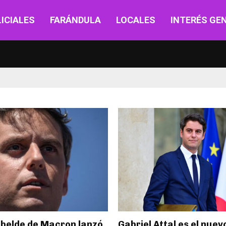
ICIALES
FARÁNDULA
LOCALES
INTERÉS GE
rebelde de Macron lanzó
Gabriel Attal es el nuev