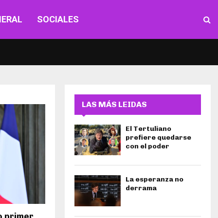
NERAL
SOCIALES
LAS MÁS LEIDAS
El Tertuliano
prefiere quedarse
con el poder
La esperanza no
derrama
o primer