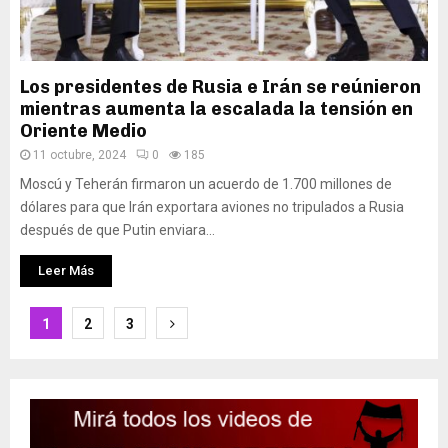
Los presidentes de Rusia e Irán se reúnieron
mientras aumenta la escalada la tensión en
Oriente Medio
11 octubre, 2024
0
185
Moscú y Teherán firmaron un acuerdo de 1.700 millones de
dólares para que Irán exportara aviones no tripulados a Rusia
después de que Putin enviara...
Leer Más
Paginación
1
2
3
de
entradas