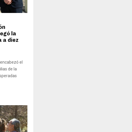
ón
regó la
a a diez
e encabezó el
lias de la
 esperadas