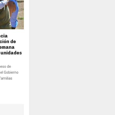
ncia
ción de
 semana
 unidades
ceso de
 el Gobierno
familias