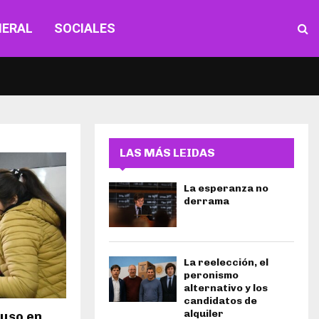
NERAL
SOCIALES
LAS MÁS LEIDAS
La esperanza no
derrama
La reelección, el
peronismo
alternativo y los
candidatos de
alquiler
puso en