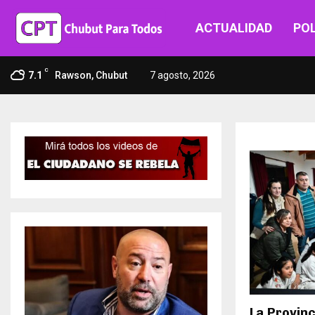
ACTUALIDAD
POL
C
7.1
Rawson, Chubut
7 agosto, 2026
La Provin