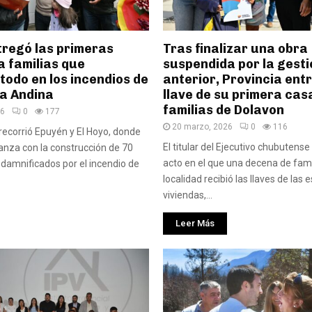
tregó las primeras
Tras finalizar una obra
a familias que
suspendida por la gesti
todo en los incendios de
anterior, Provincia ent
a Andina
llave de su primera cas
familias de Dolavon
26
0
177
20 marzo, 2026
0
116
recorrió Epuyén y El Hoyo, donde
El titular del Ejecutivo chubutens
vanza con la construcción de 70
acto en el que una decena de fami
 damnificados por el incendio de
localidad recibió las llaves de las
viviendas,...
Leer Más