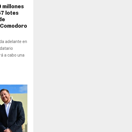
0 millones
57 lotes
de
n Comodoro
ada adelante en
ndatario
rá a cabo una