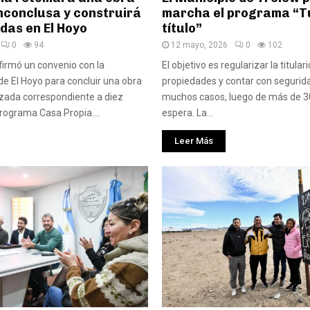
nconclusa y construirá
marcha el programa “T
ndas en El Hoyo
título”
0
94
12 mayo, 2026
0
102
firmó un convenio con la
El objetivo es regularizar la titular
de El Hoyo para concluir una obra
propiedades y contar con seguridad
izada correspondiente a diez
muchos casos, luego de más de 3
programa Casa Propia....
espera. La...
Leer Más