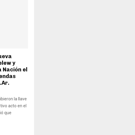
ueva
elew y
a Nación el
iendas
.Ar.
bieron la llave
ivo acto en el
ió que