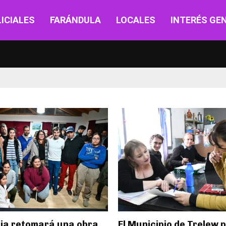
ICIALES
FARÁNDULA
LOCALES
INTERÉS GE
cia retomará una obra
El Municipio de Trelew 