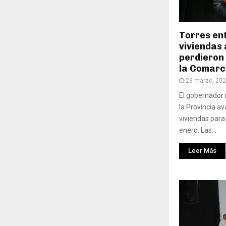
Torres en
viviendas 
perdieron 
la Comarc
23 marzo, 20
El gobernador 
la Provincia a
viviendas para
enero. Las...
Leer Más