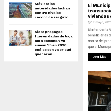
México: las
El Municip
autoridades luchan
transacci
contra niveles
viviendas 
récord de sargazo
12 mayo, 202
El intendente 
Siete prepagas
beneficiarias d
fueron dadas de baja
esta semana y ya
marco del proc
suman 15 en 2026:
que el Municipi
cuáles son y por qué
quedaron...
Leer Más