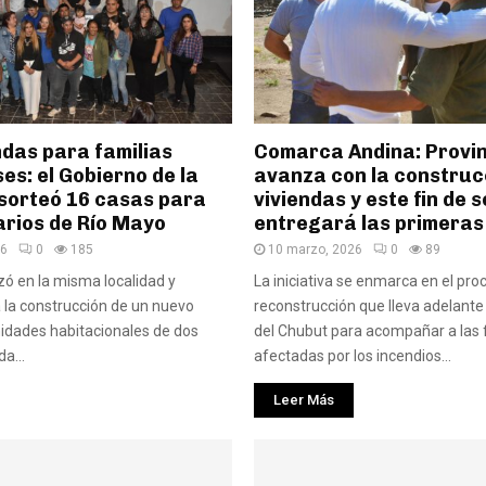
ndas para familias
Comarca Andina: Provi
s: el Gobierno de la
avanza con la construc
 sorteó 16 casas para
viviendas y este fin de
arios de Río Mayo
entregará las primeras
26
0
185
10 marzo, 2026
0
89
izó en la misma localidad y
La iniciativa se enmarca en el pro
 la construcción de un nuevo
reconstrucción que lleva adelante
nidades habitacionales de dos
del Chubut para acompañar a las 
a...
afectadas por los incendios...
Leer Más