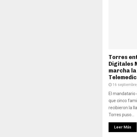
Torres ent
Digitales 
marcha la
Telemedic
16 septiembre
El mandatario 
que cinco fami
recibieron la l
Torres puso...
Leer Más