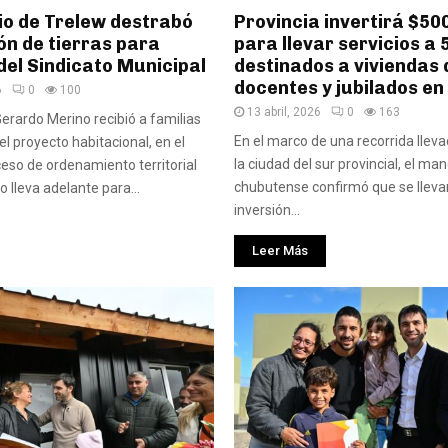
io de Trelew destrabó
Provincia invertirá $50
ón de tierras para
para llevar servicios a 
del Sindicato Municipal
destinados a viviendas 
docentes y jubilados e
6
0
100
13 abril, 2026
0
163
Gerardo Merino recibió a familias
En el marco de una recorrida llev
el proyecto habitacional, en el
la ciudad del sur provincial, el ma
eso de ordenamiento territorial
chubutense confirmó que se lleva
o lleva adelante para...
inversión...
Leer Más