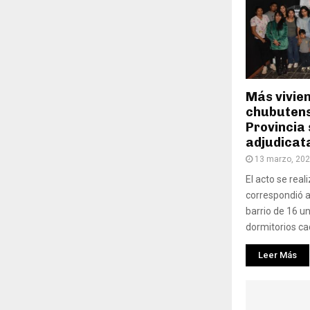
Más vivie
chubutense
Provincia
adjudicat
13 marzo, 20
El acto se real
correspondió a
barrio de 16 u
dormitorios cad
Leer Más