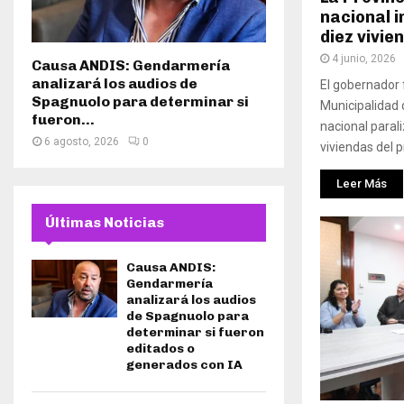
nacional i
diez vivie
4 junio, 2026
Causa ANDIS: Gendarmería
analizará los audios de
El gobernador 
Spagnuolo para determinar si
Municipalidad 
fueron...
nacional paral
6 agosto, 2026
0
viviendas del 
Leer Más
Últimas Noticias
Causa ANDIS:
Gendarmería
analizará los audios
de Spagnuolo para
determinar si fueron
editados o
generados con IA