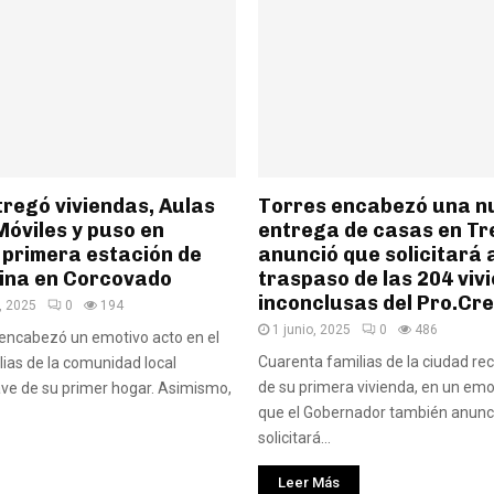
regó viviendas, Aulas
Torres encabezó una n
Móviles y puso en
entrega de casas en Tr
 primera estación de
anunció que solicitará 
ina en Corcovado
traspaso de las 204 viv
inconclusas del Pro.Cre
, 2025
0
194
1 junio, 2025
0
486
encabezó un emotivo acto en el
Cuarenta familias de la ciudad reci
lias de la comunidad local
de su primera vivienda, en un emot
lave de su primer hogar. Asimismo,
que el Gobernador también anunc
solicitará...
Leer Más