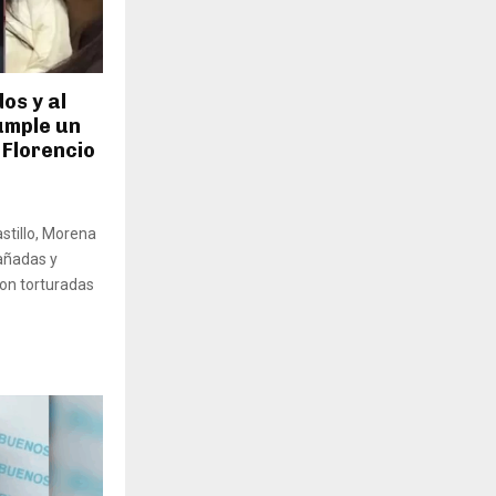
os y al
umple un
 Florencio
stillo, Morena
gañadas y
ron torturadas