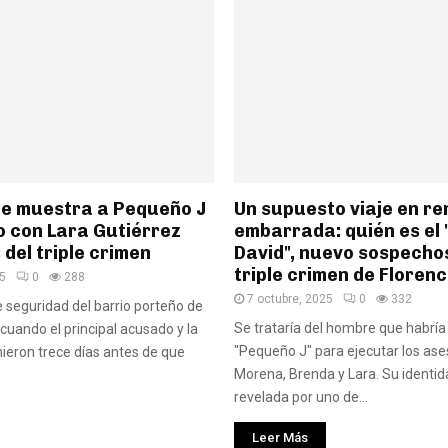
que muestra a Pequeño J
Un supuesto viaje en re
 con Lara Gutiérrez
embarrada: quién es el 
 del triple crimen
David", nuevo sospechos
triple crimen de Florenc
25
0
288
7 octubre, 2025
0
332
seguridad del barrio porteño de
Se trataría del hombre que habría
 cuando el principal acusado y la
"Pequeño J" para ejecutar los ase
nieron trece días antes de que
Morena, Brenda y Lara. Su identid
revelada por uno de...
Leer Más