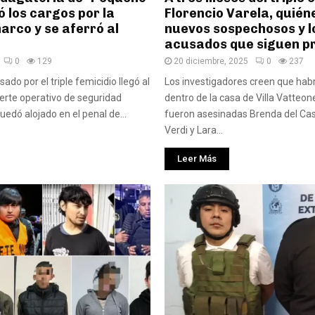
ó los cargos por la
Florencio Varela, quién
arco y se aferró al
nuevos sospechosos y l
acusados que siguen p
0
129
20 diciembre, 2025
0
237
sado por el triple femicidio llegó al
Los investigadores creen que hab
uerte operativo de seguridad
dentro de la casa de Villa Vatteon
uedó alojado en el penal de...
fueron asesinadas Brenda del Cas
Verdi y Lara...
Leer Más