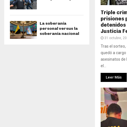
Triple cri
prisiones 
La soberanía
detenidos 
personal versus la
Justicia F
soberanía nacional
31 octubre, 2
Tras el sorteo
quedó a cargo d
asesinatos de 
el...
Leer Más