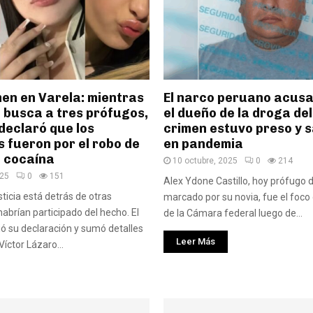
men en Varela: mientras
El narco peruano acusa
a busca a tres prófugos,
el dueño de la droga del
declaró que los
crimen estuvo preso y sa
 fueron por el robo de
en pandemia
e cocaína
10 octubre, 2025
0
214
025
0
151
Alex Ydone Castillo, hoy prófugo de
ticia está detrás de otras
marcado por su novia, fue el foco 
abrían participado del hecho. El
de la Cámara federal luego de...
ó su declaración y sumó detalles
Leer Más
Víctor Lázaro...