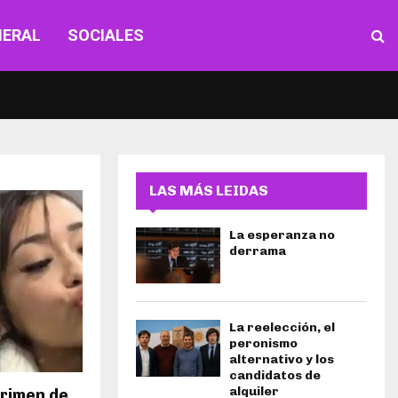
NERAL
SOCIALES
LAS MÁS LEIDAS
La esperanza no
derrama
La reelección, el
peronismo
alternativo y los
candidatos de
alquiler
crimen de