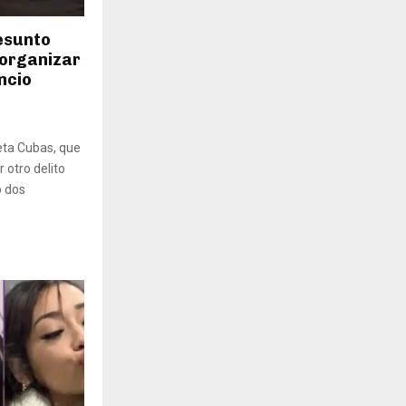
resunto
 organizar
encio
eta Cubas, que
 otro delito
o dos