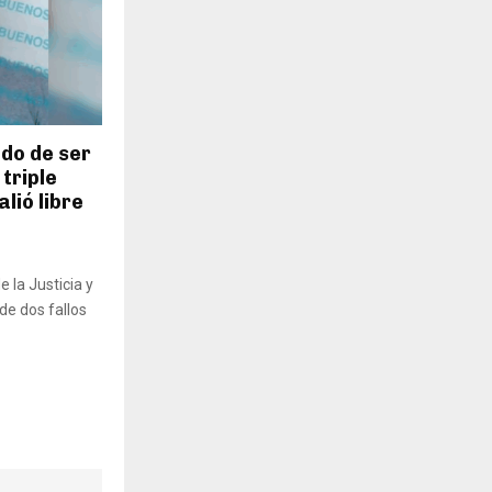
do de ser
 triple
lió libre
 la Justicia y
de dos fallos