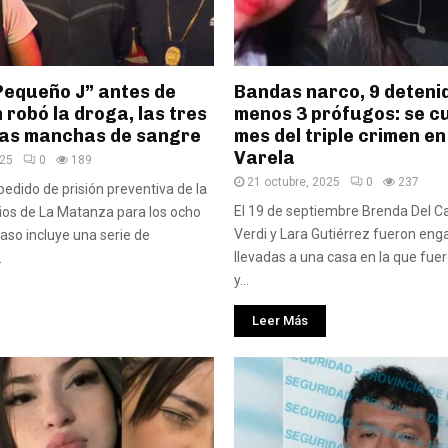
Pequeño J” antes de
Bandas narco, 9 detenid
n robó la droga, las tres
menos 3 prófugos: se c
las manchas de sangre
mes del triple crimen en
Varela
025
0
189
21 octubre, 2025
0
237
pedido de prisión preventiva de la
El 19 de septiembre Brenda Del Ca
ios de La Matanza para los ocho
Verdi y Lara Gutiérrez fueron en
aso incluye una serie de
llevadas a una casa en la que fue
.
y...
Leer Más