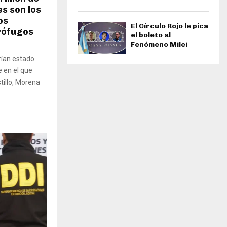
es son los
os
El Círculo Rojo le pica
rófugos
el boleto al
Fenómeno Milei
rían estado
e en el que
tillo, Morena