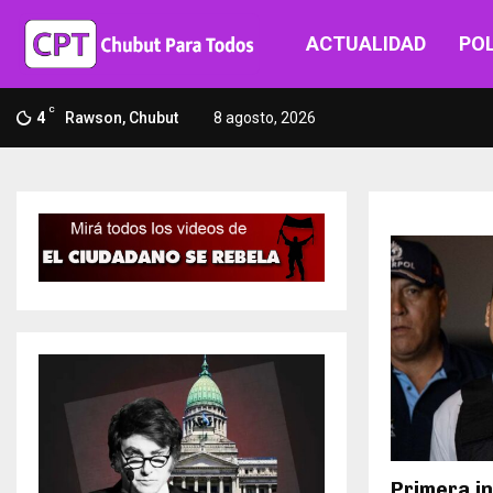
ACTUALIDAD
POL
C
4
Rawson, Chubut
8 agosto, 2026
Primera i