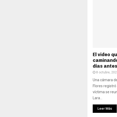
El video 
caminando
días antes
8 octubre, 20
Una cámara de 
Flores registró
víctima se reu
Lara...
Leer Más