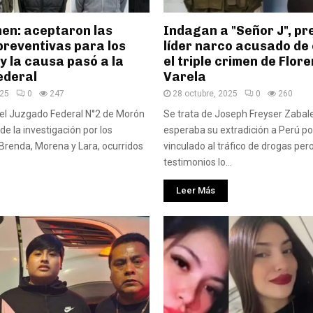
men: aceptaron las
Indagan a "Señor J", p
preventivas para los
líder narco acusado de
y la causa pasó a la
el triple crimen de Flor
ederal
Varela
025
0
247
28 octubre, 2025
0
260
, el Juzgado Federal N°2 de Morón
Se trata de Joseph Freyser Zabal
e la investigación por los
esperaba su extradición a Perú por
Brenda, Morena y Lara, ocurridos
vinculado al tráfico de drogas per
testimonios lo...
Leer Más