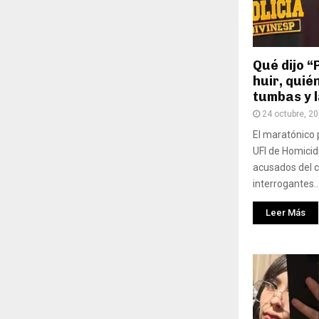
Qué dijo “
huir, quié
tumbas y 
24 octubre, 2
El maratónico 
UFI de Homicid
acusados del c
interrogantes..
Leer Más