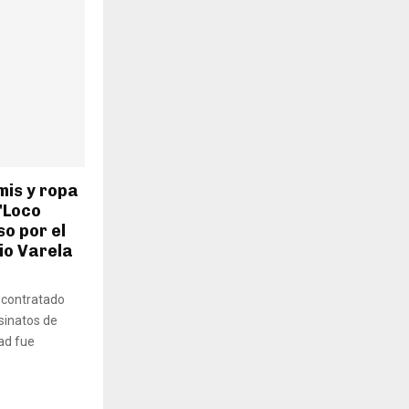
mis y ropa
"Loco
o por el
io Varela
 contratado
sinatos de
ad fue