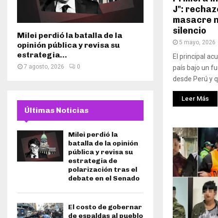
J": rechaz
masacre n
silencio
Milei perdió la batalla de la
5 mayo, 2026
opinión pública y revisa su
estrategia...
El principal acu
7 agosto, 2026
0
país bajo un f
desde Perú y q
Leer Más
Últimas Noticias
Milei perdió la
batalla de la opinión
pública y revisa su
estrategia de
polarización tras el
debate en el Senado
El costo de gobernar
de espaldas al pueblo