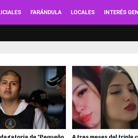
ICIALES
FARÁNDULA
LOCALES
INTERÉS GE
ndagatoria de "Pequeño
A tres meses del triple 