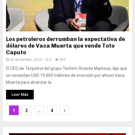
Los petroleros derrumban la expectativa de
dólares de Vaca Muerta que vende Toto
Caputo
26 diciembre, 2024
0
365
El CEO de Tecpetrol del grupo Techint, Ricardo Markous, dijo que
se necesitan USD 19.000 millones de inversión por añoen Vaca
Muerta para alcanzar la...
Leer Más
Paginación
1
2
…
4
de
entradas