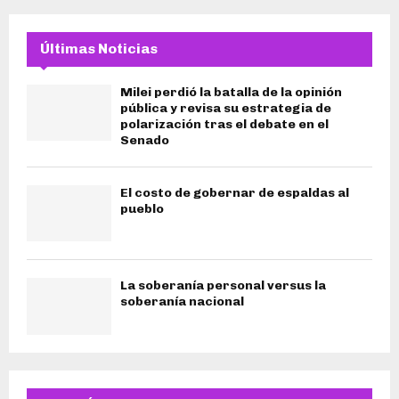
Últimas Noticias
Milei perdió la batalla de la opinión
pública y revisa su estrategia de
polarización tras el debate en el
Senado
El costo de gobernar de espaldas al
pueblo
La soberanía personal versus la
soberanía nacional