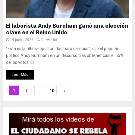
El laborista Andy Burnham ganó una elección
clave en el Reino Unido
19 junio, 2026
0
106
"Esta es la última oportunidad para cambiar", dijo el popular
político Andy Burnham en un discurso tras obtener casi el 55%
de los votos. El...
Leer Más
Paginación
1
2
…
10
de
entradas