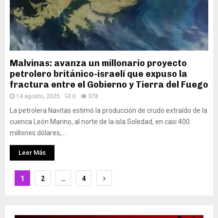
Malvinas: avanza un millonario proyecto
petrolero británico-israelí que expuso la
fractura entre el Gobierno y Tierra del Fuego
14 agosto, 2025
0
378
La petrolera Navitas estimó la producción de crudo extraído de la
cuenca León Marino, al norte de la isla Soledad, en casi 400
millones dólares,...
Leer Más
Paginación
1
2
…
4
de
entradas