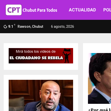
ACTUALIDAD
POL
C
9.1
Rawson, Chubut
6 agosto, 2026
¿Por qué 