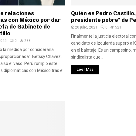
e relaciones
Quién es Pedro Castillo,
cas con México por dar
presidente pobre" de P
jefa de Gabinete de
20 julio, 2021
0
521
illo
Finalmente la justicia electoral co
2025
0
238
candidato de izquierda superó a K
 la medida por considerarla
en el balotaje. Es un campesino, m
sproporcionada". Betssy Chávez,
sindicalista que...
balsó el vaso. Perú rompió este
Leer Más
es diplomáticas con México tras el