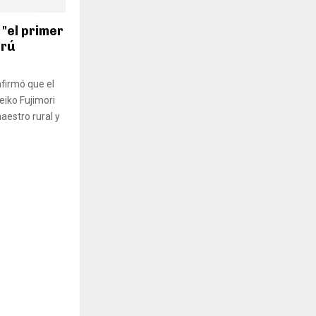
 "el primer
erú
nfirmó que el
eiko Fujimori
aestro rural y