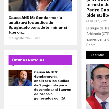
arresto d
Pedro Cast
pide su li
Causa ANDIS: Gendarmería
10 julio, 2026
analizará los audios de
Spagnuolo para determinar si
El Grupo de Tr
fueron...
Arbitraria (GT
6 agosto, 2026
0
expresidente d
Pedro...
Leer Más
Últimas Noticias
Causa ANDIS:
Gendarmería
analizará los audios
de Spagnuolo para
determinar si fueron
editados o
generados con IA