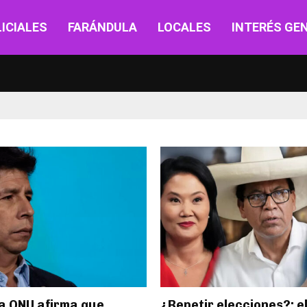
ICIALES
FARÁNDULA
LOCALES
INTERÉS GE
la ONU afirma que
¿Repetir elecciones?: el