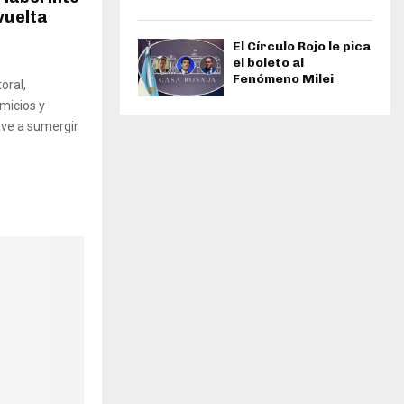
vuelta
El Círculo Rojo le pica
el boleto al
Fenómeno Milei
oral,
micios y
lve a sumergir