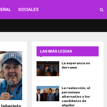
NERAL
SOCIALES
LAS MÁS LEIDAS
La esperanza no
derrama
La reelección, el
peronismo
alternativo y los
candidatos de
alquiler
 laberinto