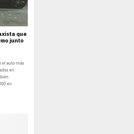
axista que
rmo junto
n el auto más
uados en
bién
.000 en