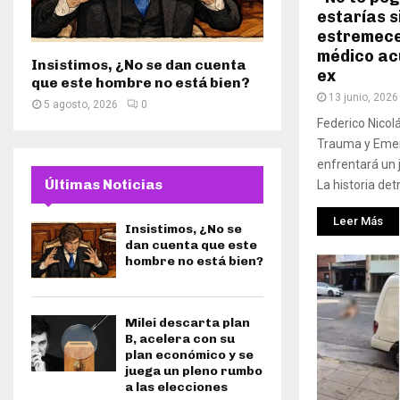
estarías s
estremece
médico ac
Insistimos, ¿No se dan cuenta
ex
que este hombre no está bien?
13 junio, 2026
5 agosto, 2026
0
Federico Nicol
Trauma y Emerg
enfrentará un 
Últimas Noticias
La historia det
Leer Más
Insistimos, ¿No se
dan cuenta que este
hombre no está bien?
Milei descarta plan
B, acelera con su
plan económico y se
juega un pleno rumbo
a las elecciones