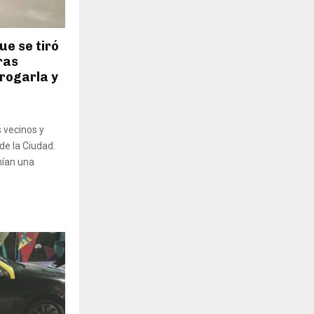
ue se tiró
ras
rogarla y
s vecinos y
de la Ciudad.
ían una