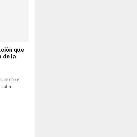
ación que
 de la
ación con el
saba....