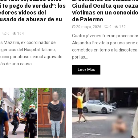
i te pego de verdad”: los
Ciudad Oculta que caz
dores videos del
víctimas en un conocido
usado de abusar de su
de Palermo
20 mayo, 2026
0
132
0
164
Cuatro jóvenes fueron procesadas
ás Mazzini, ex coordinador de
Alejandra Provitola por una serie
encias del Hospital Italiano,
cometidos en torno a la discoteca 
juicio por abuso sexual agravado.
por las...
rás de una causa...
Leer Más