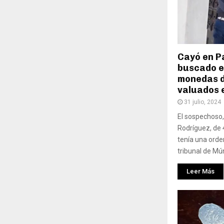
Cayó en P
buscado e
monedas de
valuados 
31 julio, 2024
El sospechoso,
Rodríguez, de 
tenía una orde
tribunal de Mún
Leer Más