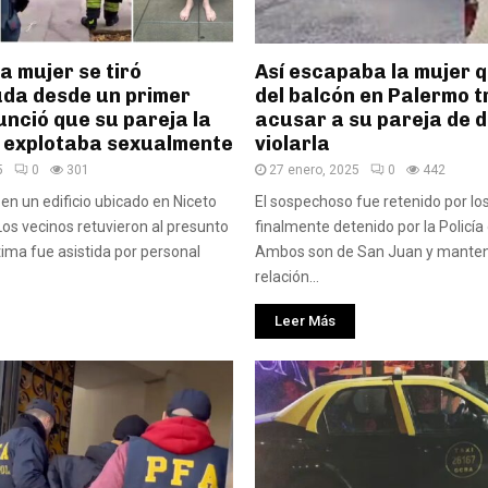
a mujer se tiró
Así escapaba la mujer q
da desde un primer
del balcón en Palermo t
unció que su pareja la
acusar a su pareja de d
 explotaba sexualmente
violarla
5
0
301
27 enero, 2025
0
442
 en un edificio ubicado en Niceto
El sospechoso fue retenido por lo
Los vecinos retuvieron al presunto
finalmente detenido por la Policía 
tima fue asistida por personal
Ambos son de San Juan y manten
relación...
Leer Más