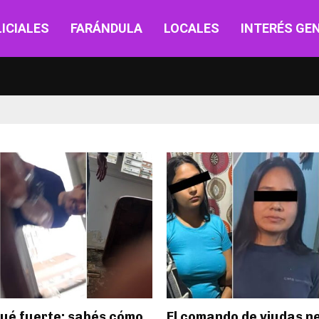
ICIALES
FARÁNDULA
LOCALES
INTERÉS GE
gué fuerte; sabés cómo
El comando de viudas n