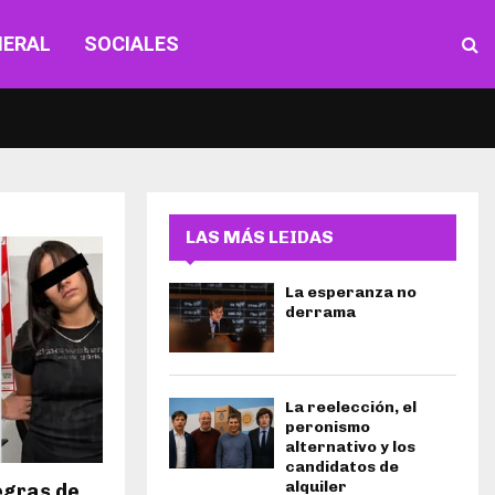
NERAL
SOCIALES
LAS MÁS LEIDAS
La esperanza no
derrama
La reelección, el
peronismo
alternativo y los
candidatos de
alquiler
egras de