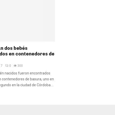
n dos bebés
os en contenedores de
17
0
300
ién nacidos fueron encontrados
n contenedores de basura, uno en
egundo en la ciudad de Córdoba....