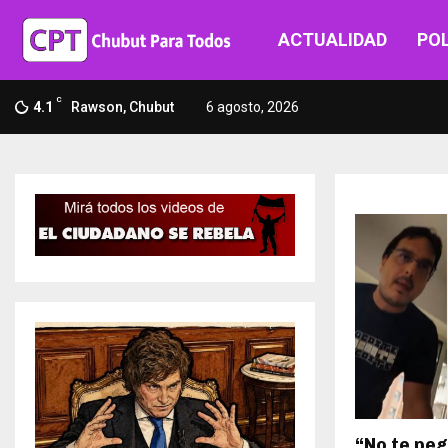
ACTUALIDAD
POL
C
4.1
Rawson, Chubut
6 agosto, 2026
“No te pe