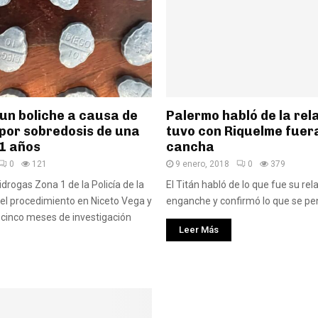
un boliche a causa de
Palermo habló de la rel
 por sobredosis de una
tuvo con Riquelme fuera
21 años
cancha
0
121
9 enero, 2018
0
379
idrogas Zona 1 de la Policía de la
El Titán habló de lo que fue su rel
 el procedimiento en Niceto Vega y
enganche y confirmó lo que se pen
 cinco meses de investigación
Leer Más