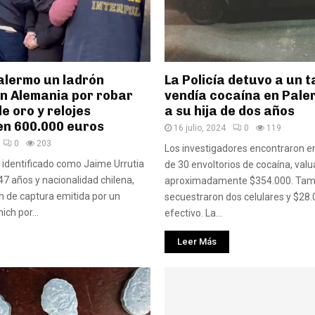
alermo un ladrón
La Policía detuvo a un t
n Alemania por robar
vendía cocaína en Pale
 oro y relojes
a su hija de dos años
en 600.000 euros
16 julio, 2024
0
119
0
203
Los investigadores encontraron e
 identificado como Jaime Urrutia
de 30 envoltorios de cocaína, val
47 años y nacionalidad chilena,
aproximadamente $354.000. Tam
n de captura emitida por un
secuestraron dos celulares y $28
ich por...
efectivo. La...
Leer Más