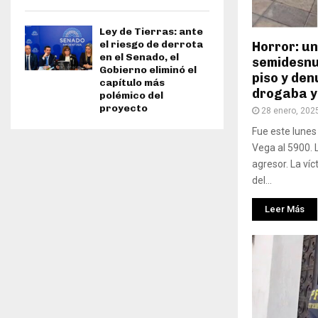
Ley de Tierras: ante
el riesgo de derrota
Horror: un
en el Senado, el
semidesnu
Gobierno eliminó el
piso y den
capítulo más
drogaba y
polémico del
proyecto
28 enero, 202
Fue este lunes
Vega al 5900. 
agresor. La víc
del...
Leer Más