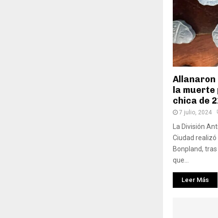
Allanaron 
la muerte
chica de 
7 julio, 2024
La División Ant
Ciudad realizó
Bonpland, tras
que...
Leer Más