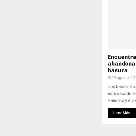
Encuentra
abandonad
basura
19 agosto, 20
Dos bebés rec
este sábado e
Palermo y el s
Leer Más