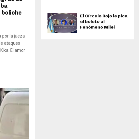
aba
 boliche
El Círculo Rojo le pica
el boleto al
Fenómeno Milei
 por la jueza
 de ataques
Kika. El amor