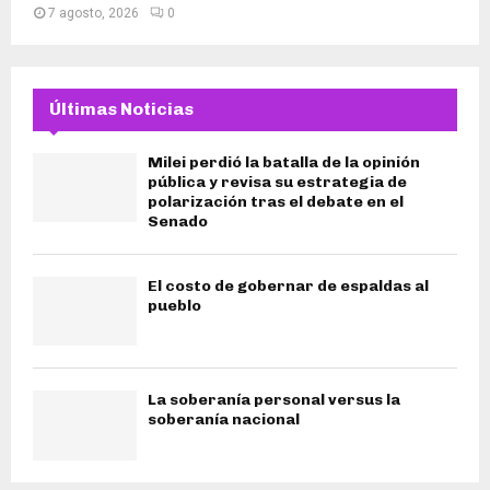
7 agosto, 2026
0
Últimas Noticias
Milei perdió la batalla de la opinión
pública y revisa su estrategia de
polarización tras el debate en el
Senado
El costo de gobernar de espaldas al
pueblo
La soberanía personal versus la
soberanía nacional