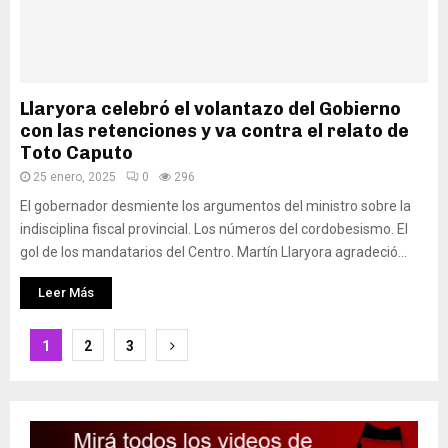
Llaryora celebró el volantazo del Gobierno
con las retenciones y va contra el relato de
Toto Caputo
25 enero, 2025
0
296
El gobernador desmiente los argumentos del ministro sobre la
indisciplina fiscal provincial. Los números del cordobesismo. El
gol de los mandatarios del Centro. Martín Llaryora agradeció...
Leer Más
Paginación
1
2
3
de
entradas