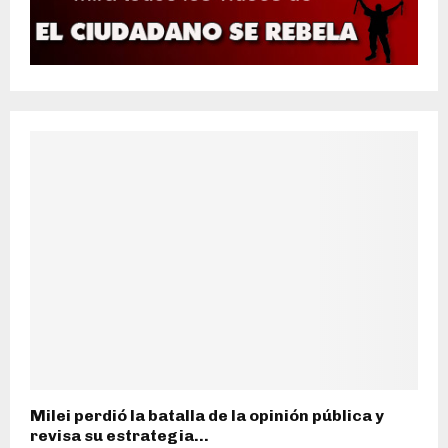
Milei perdió la batalla de la opinión pública y
revisa su estrategia...