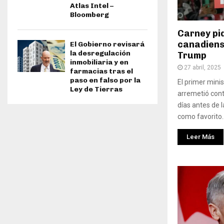
Atlas Intel –
Bloomberg
Carney pid
canadiens
El Gobierno revisará
la desregulación
Trump
inmobiliaria y en
27 abril, 2025
farmacias tras el
paso en falso por la
El primer minis
Ley de Tierras
arremetió cont
días antes de 
como favorito..
Leer Más