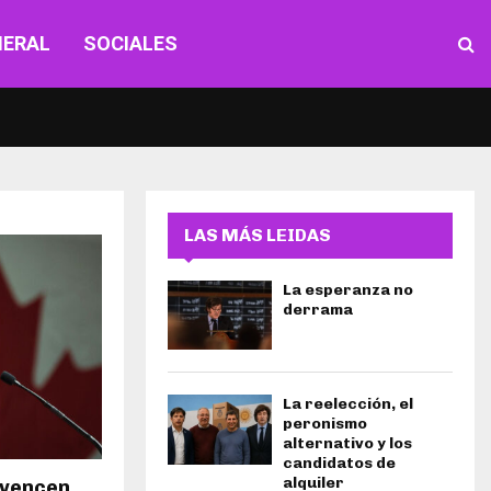
NERAL
SOCIALES
LAS MÁS LEIDAS
La esperanza no
derrama
La reelección, el
peronismo
alternativo y los
candidatos de
alquiler
 vencen