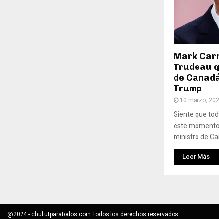
Mark Carn
Trudeau q
de Canadá
Trump
10 marzo, 20
Siente que tod
este momento.
ministro de Can
Leer Más
@2024 - chubutparatodos.com Todos los derechos reservados.