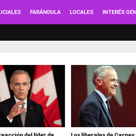
ICIALES
FARÁNDULA
LOCALES
INTERÉS GE
reacción del líder de
Los liberales de Carney