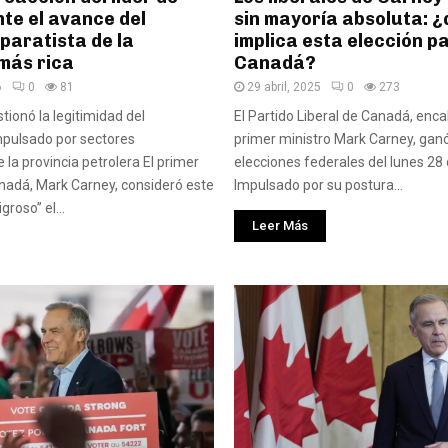
te el avance del
sin mayoría absoluta: 
paratista de la
implica esta elección p
más rica
Canadá?
6
0
81
29 abril, 2025
0
273
tionó la legitimidad del
El Partido Liberal de Canadá, enc
pulsado por sectores
primer ministro Mark Carney, ganó
 la provincia petrolera El primer
elecciones federales del lunes 28 d
nadá, Mark Carney, consideró este
Impulsado por su postura...
groso” el...
Leer Más