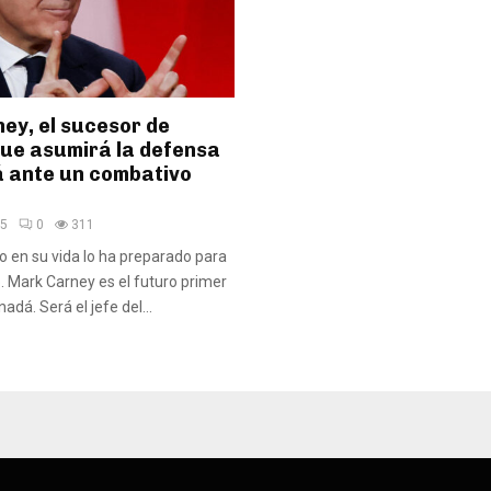
ey, el sucesor de
ue asumirá la defensa
 ante un combativo
25
0
311
o en su vida lo ha preparado para
 Mark Carney es el futuro primer
adá. Será el jefe del...