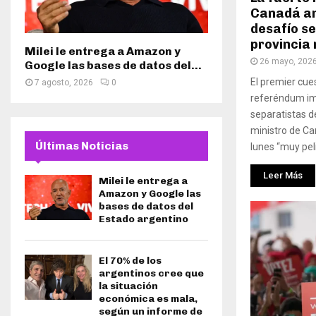
Canadá an
desafío se
provincia 
Milei le entrega a Amazon y
26 mayo, 202
Google las bases de datos del...
El premier cues
7 agosto, 2026
0
referéndum im
separatistas de
ministro de Ca
Últimas Noticias
lunes “muy peli
Leer Más
Milei le entrega a
Amazon y Google las
bases de datos del
Estado argentino
El 70% de los
argentinos cree que
la situación
económica es mala,
según un informe de