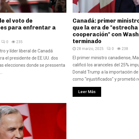
e el voto de
Canadá: primer ministro
es para enfrentar a
que la era de "estrecha
cooperación" con Wash
terminado
0
235
28 marzo, 2025
0
238
tro y líder liberal de Canadá
El primer ministro canadiense, Ma
ra el presidente de EE.UU. dos
calificó los aranceles del 25% imp
las elecciones donde se pressenta
Donald Trump a la importación de
..
como "injustificados" y prometió re
Leer Más