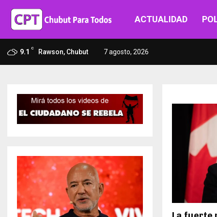
ACTUALIDAD
POL
C
9.1
Rawson, Chubut
7 agosto, 2026
La fuerte 