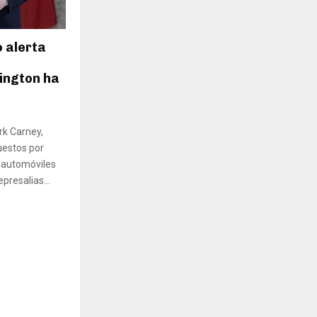
 alerta
ington ha
rk Carney,
uestos por
 automóviles
presalias...