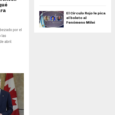
¿qué
ara
El Círculo Rojo le pica
el boleto al
Fenómeno Milei
abezado por el
 las
e abril.