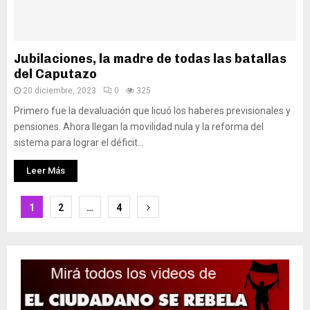
Jubilaciones, la madre de todas las batallas
del Caputazo
20 diciembre, 2023
0
325
Primero fue la devaluación que licuó los haberes previsionales y
pensiones. Ahora llegan la movilidad nula y la reforma del
sistema para lograr el déficit...
Leer Más
Paginación
1
2
…
4
de
entradas