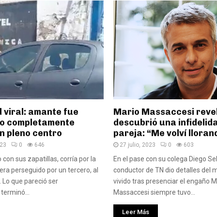
d viral: amante fue
Mario Massaccesi reve
o completamente
descubrió una infidelid
n pleno centro
pareja: “Me volví lloran
023
0
646
27 julio, 2023
0
603
 con sus zapatillas, corría por la
En el pase con su colega Diego Se
era perseguido por un tercero, al
conductor de TN dio detalles del
s. Lo que pareció ser
vivido tras presenciar el engaño M
 terminó...
Massaccesi siempre tuvo...
Leer Más