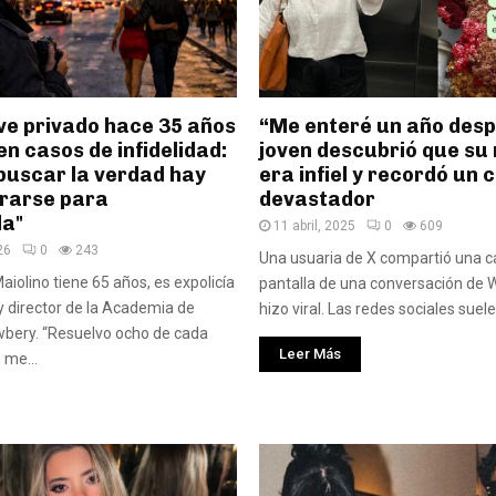
ve privado hace 35 años
“Me enteré un año desp
en casos de infidelidad:
joven descubrió que su 
buscar la verdad hay
era infiel y recordó un 
rarse para
devastador
la"
11 abril, 2025
0
609
26
0
243
Una usuaria de X compartió una c
aiolino tiene 65 años, es expolicía
pantalla de una conversación de 
y director de la Academia de
hizo viral. Las redes sociales suele
wbery. “Resuelvo ocho de cada
Leer Más
 me...