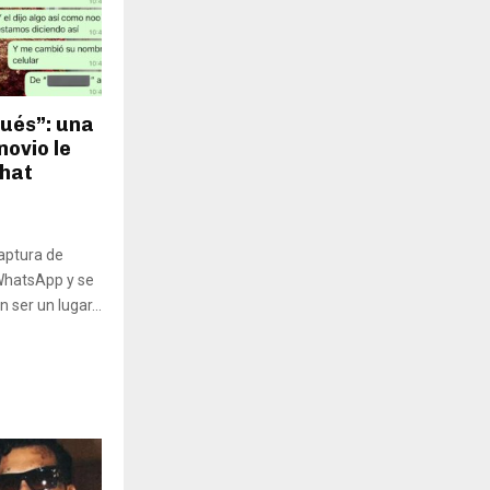
ués”: una
novio le
chat
aptura de
WhatsApp y se
n ser un lugar...