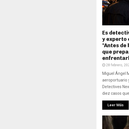
Es detecti
y experto 
"Antes de 
que prepa
enfrentar
28 febrero, 20
Miguel Ángel M
aeroportuario 
Detectives Ne
diez casos que
Leer Más