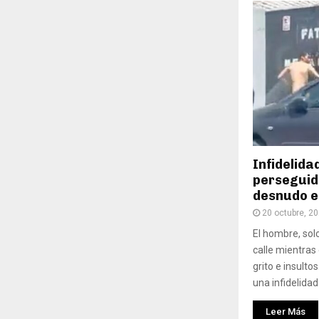
Infidelida
perseguid
desnudo e
20 octubre, 2
El hombre, solo
calle mientras 
grito e insulto
una infidelidad
Leer Más