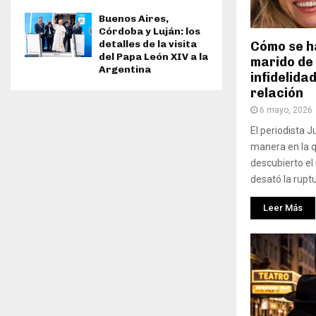
Buenos Aires,
Córdoba y Luján: los
detalles de la visita
Cómo se h
del Papa León XIV a la
marido de
Argentina
infidelida
relación
6 mayo, 2026
El periodista 
manera en la 
descubierto el
desató la ruptu
Leer Más