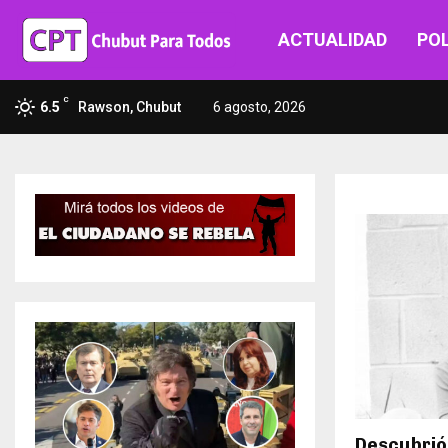
ACTUALIDAD
POL
C
6.5
Rawson, Chubut
6 agosto, 2026
Descubrió 