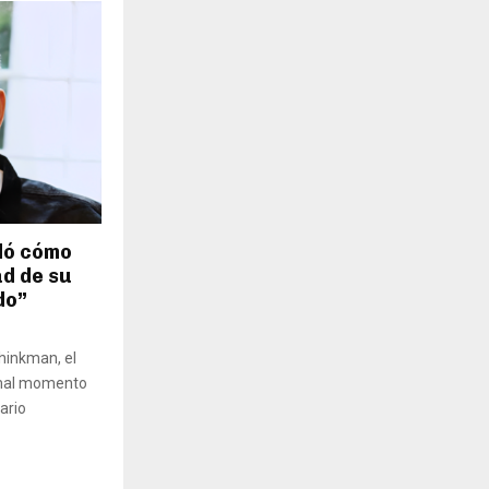
ló cómo
ad de su
do”
hinkman, el
 mal momento
ario