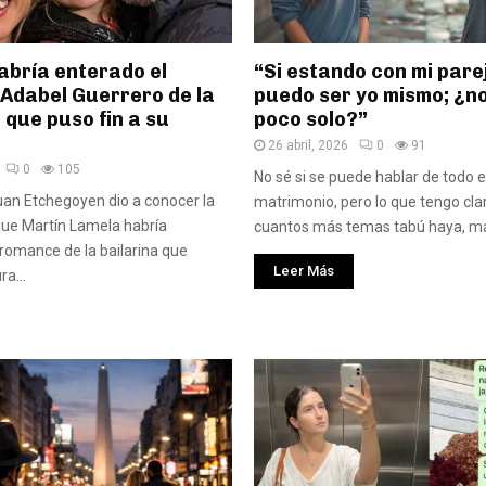
abría enterado el
“Si estando con mi pare
 Adabel Guerrero de la
puedo ser yo mismo; ¿n
d que puso fin a su
poco solo?”
26 abril, 2026
0
91
0
105
No sé si se puede hablar de todo e
Juan Etchegoyen dio a conocer la
matrimonio, pero lo que tengo cla
que Martín Lamela habría
cuantos más temas tabú haya, más 
 romance de la bailarina que
Leer Más
ra...