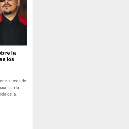
obre la
as los
lencio luego de
ción con la
cia de la...