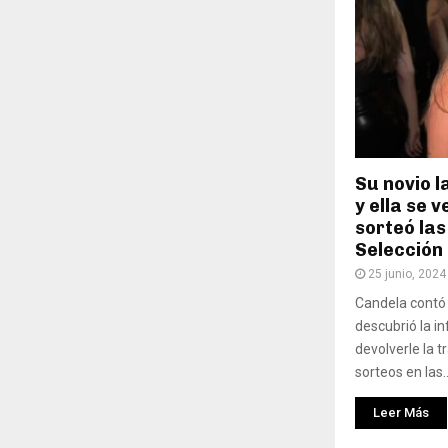
Su novio 
y ella se 
sorteó las
Selección
25 junio, 2024
Candela contó 
descubrió la in
devolverle la t
sorteos en las..
Leer Más