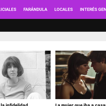
ICIALES
FARÁNDULA
LOCALES
INTERÉS GE
la infidelidad
La mujer que iba a cas