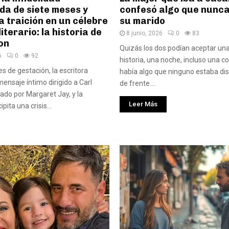
a de siete meses y
confesó algo que nunca 
la traición en un célebre
su marido
iterario: la historia de
8 junio, 2026
0
83
on
Quizás los dos podían aceptar un
6
0
92
historia, una noche, incluso una c
s de gestación, la escritora
había algo que ninguno estaba di
ensaje íntimo dirigido a Carl
de frente....
mado por Margaret Jay, y la
Leer Más
pita una crisis...