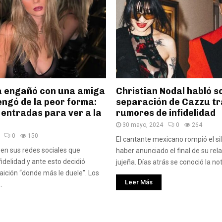
la engañó con una amiga
Christian Nodal habló s
vengó de la peor forma:
separación de Cazzu tr
 entradas para ver a la
rumores de infidelidad
30 mayo, 2024
0
264
0
150
El cantante mexicano rompió el si
en sus redes sociales que
haber anunciado el final de su rela
fidelidad y ante esto decidió
jujeña. Días atrás se conoció la noti
raición “donde más le duele”. Los
Leer Más
.