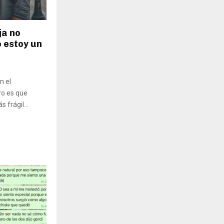
ja no
o estoy un
n el
ro es que
frágil...