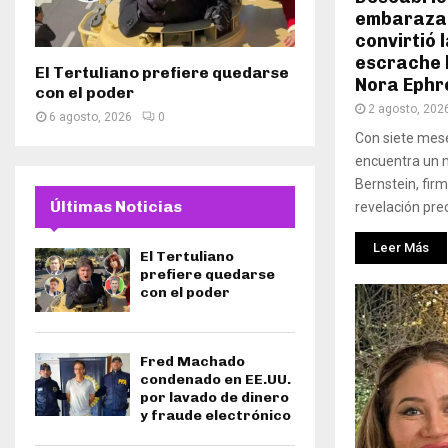
embarazad
convirtió 
escrache l
El Tertuliano prefiere quedarse
Nora Ephr
con el poder
2 agosto, 202
6 agosto, 2026
0
Con siete mese
encuentra un m
Bernstein, fir
Últimas Noticias
revelación preci
Leer Más
El Tertuliano
prefiere quedarse
con el poder
Fred Machado
condenado en EE.UU.
por lavado de dinero
y fraude electrónico