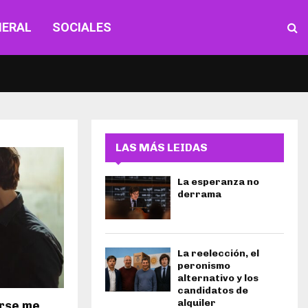
NERAL
SOCIALES
LAS MÁS LEIDAS
La esperanza no
derrama
La reelección, el
peronismo
alternativo y los
candidatos de
alquiler
arse me