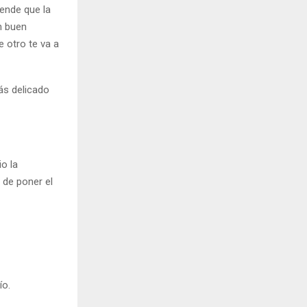
ende que la
n buen
 otro te va a
ás delicado
o la
 de poner el
ío.