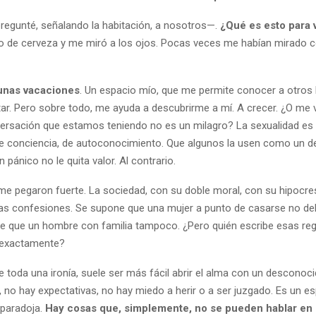
egunté, señalando la habitación, a nosotros—.
¿Qué es esto para 
 de cerveza y me miró a los ojos. Pocas veces me habían mirado c
nas vacaciones
. Un espacio mío, que me permite conocer a otros
utar. Pero sobre todo, me ayuda a descubrirme a mí. A crecer. ¿O me 
ersación que estamos teniendo no es un milagro? La sexualidad es
e conciencia, de autoconocimiento. Que algunos la usen como un d
n pánico no le quita valor. Al contrario.
me pegaron fuerte. La sociedad, con su doble moral, con su hipocres
tas confesiones. Se supone que una mujer a punto de casarse no deb
e que un hombre con familia tampoco. ¿Pero quién escribe esas reg
 exactamente?
 toda una ironía, suele ser más fácil abrir el alma con un desconoc
a, no hay expectativas, no hay miedo a herir o a ser juzgado. Es un e
 paradoja.
Hay cosas que, simplemente, no se pueden hablar en