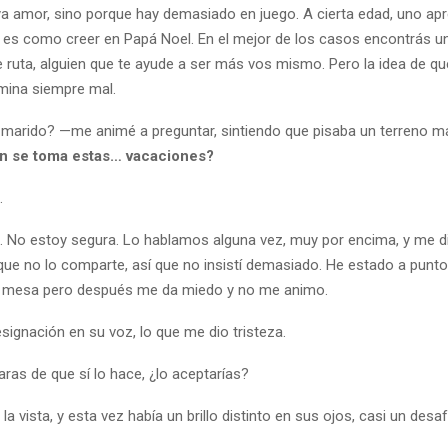
a amor, sino porque hay demasiado en juego. A cierta edad, uno apr
 es como creer en Papá Noel. En el mejor de los casos encontrás u
ruta, alguien que te ayude a ser más vos mismo. Pero la idea de que
mina siempre mal.
 marido? —me animé a preguntar, sintiendo que pisaba un terreno m
én se toma estas… vacaciones?
.
 No estoy segura. Lo hablamos alguna vez, muy por encima, y me di
que no lo comparte, así que no insistí demasiado. He estado a punto
a mesa pero después me da miedo y no me animo.
esignación en su voz, lo que me dio tristeza.
aras de que sí lo hace, ¿lo aceptarías?
la vista, y esta vez había un brillo distinto en sus ojos, casi un desaf