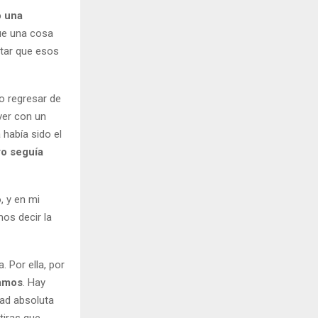
o una
que una cosa
ptar que esos
lo regresar de
ver con un
 había sido el
ro seguía
, y en mi
os decir la
. Por ella, por
ramos
. Hay
dad absoluta
tiras que