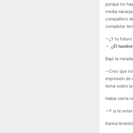
porque no hay
media naranja
compañero de 
completar ter
—¿Y tu futuro
—.
¿Él tambi
Bajó la mirada
—Creo que no.
impresión de 
tema sobre l
Había cierta r
—Y si te enter
Karina levantó 