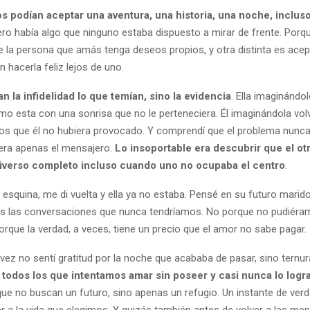
os podían aceptar una aventura, una historia, una noche, inclus
ero había algo que ninguno estaba dispuesto a mirar de frente. Por
e la persona que amás tenga deseos propios, y otra distinta es ace
hacerla feliz lejos de uno.
n la infidelidad lo que temían, sino la evidencia
. Ella imaginándo
o esta con una sonrisa que no le perteneciera. Él imaginándola vol
ojos que él no hubiera provocado. Y comprendí que el problema nunca
 era apenas el mensajero.
Lo insoportable era descubrir que el ot
iverso completo incluso cuando uno no ocupaba el centro
.
a esquina, me di vuelta y ella ya no estaba. Pensé en su futuro marido
as las conversaciones que nunca tendríamos. No porque no pudiéram
orque la verdad, a veces, tiene un precio que el amor no sabe pagar.
vez no sentí gratitud por la noche que acababa de pasar, sino ternura
 todos los que intentamos amar sin poseer y casi nunca lo log
ue no buscan un futuro, sino apenas un refugio. Un instante de ver
r a la vida que elegimos. Y quizás también antes de volver a las men