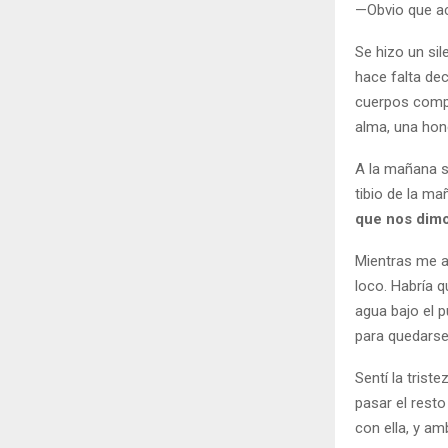
—Obvio que ac
Se hizo un si
hace falta dec
cuerpos compl
alma, una hone
A la mañana s
tibio de la m
que nos dimo
Mientras me a
loco. Habría 
agua bajo el 
para quedarse,
Sentí la trist
pasar el rest
con ella, y a