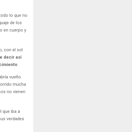
todo lo que no
guaje de los
o en cuerpo y
, con el sol
 decir así
cimiento
.
bría vuelto
 corrido mucha
sos no vienen
l que iba a
sus verdades