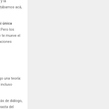
y la
estábamos acá,
i única
. Pero los
e te mueve el
saciones
go una teoría:
 incluso
ás de diálogo,
hasta del