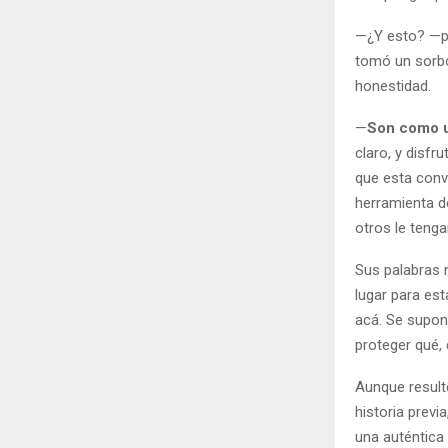
—¿Y esto? —pr
tomó un sorbo
honestidad.
—
Son como u
claro, y disfr
que esta conv
herramienta d
otros le tenga
Sus palabras 
lugar para es
acá. Se supon
proteger qué,
Aunque resulte
historia previ
una auténtica