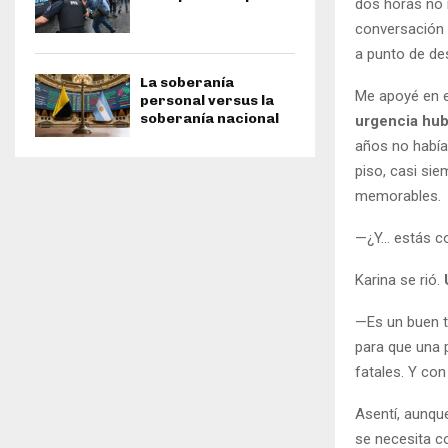
dos horas no 
conversación 
a punto de de
La soberanía
Me apoyé en e
personal versus la
soberanía nacional
urgencia hub
años no había
piso, casi sie
memorables.
—¿Y… estás co
Karina se rió.
—Es un buen ti
para que una 
fatales. Y con
Asentí, aunqu
se necesita co