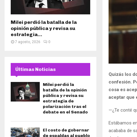
Milei perdió la batalla de la
opinión pública y revisa su
estrategia...
7 agosto, 2026
0
Últimas Noticias
Quizás los d
confesión. P
Milei perdió la
cosa es acep
batalla de la opinión
pública y revisa su
aceptar que 
estrategia de
polarización tras el
—¿Te conté qu
debate en el Senado
Estábamos en 
El costo de gobernar
acababa de sa
de espaldas al pueblo