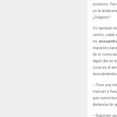
erotismo. Per
yo la analiza
¿Oxígeno?
Yo también te
centro, cable 
mí,
encuentro
espacios para
de lo conocido
algún día se e
cosa es el amo
descubriéndo
—Tuve una rel
marcan a fueg
que nunca bus
distancia de q
—Supongo q