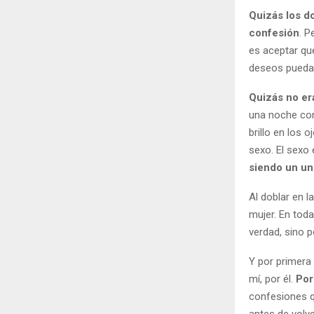
Quizás los d
confesión
. P
es aceptar qu
deseos puedan 
Quizás no era
una noche com
brillo en los 
sexo. El sexo
siendo un un
Al doblar en l
mujer. En tod
verdad, sino p
Y por primera 
mí, por él.
Por
confesiones q
antes de volve