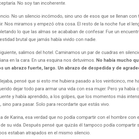
eptaría. No soy tan incoherente.
lencio. No un silencio incómodo, sino uno de esos que se llenan con 
ir. Nos miramos y empezó otra cosa. El resto de la noche fue el len
etando lo que las almas se acababan de confesar. Fue un encuentr
stidad brutal que jamás había vivido con nadie.
iguiente, salimos del hotel. Caminamos un par de cuadras en silencio
añana en la cara. En una esquina nos detuvimos.
No había mucho que
s un abrazo fuerte, largo. Un abrazo de despedida y de agrade
lejaba, pensé que si esto me hubiera pasado a los veinticinco, me ha
querido dejar todo para armar una vida con esa mujer. Pero ya había
puente y había aprendido, a los golpes, que los momentos más inten
 sino para pasar. Solo para recordarte que estás vivo.
eza de Karina, esa verdad que no podía compartir con el hombre con e
o de su vida. Después pensé que quizás él tampoco podía compartir 
mbos estaban atrapados en el mismo silencio.