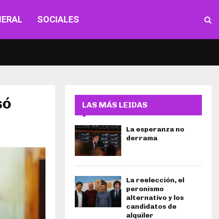
NERAL
SOCIALES
só
LAS MÁS LEIDAS
La esperanza no
derrama
La reelección, el
peronismo
alternativo y los
candidatos de
alquiler