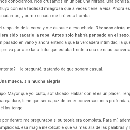
nos conocíamos. Nos cruzamos en un bar, una mirada, una sonrisa, 
fluyó con esa facilidad milagrosa que a veces tiene la vida. Ahora 
snudarnos, y como si nada me tiró esta bomba.
l respaldo de la cama y me dispuse a escucharla.
Décadas atrás, m
iera sido sacarle la ropa. Antes solo habría pensado en el sexo
n pasado en vano y ahora entendía que la verdadera intimidad, la qu
mpre va por otro lado. Intuí que estaba frente a una de esas conver
ntenta? —le pregunté, tratando de que sonara casual.
Una mueca, sin mucha alegría.
po. Mayor que yo, culto, sofisticado. Hablar con él es un placer. Ten
pareja dure, tiene que ser capaz de tener conversaciones profundas,
 él las tengo.
e por dentro me preguntaba si su teoría era completa. Para mí, adem
mplicidad, esa magia inexplicable que va más allá de las palabras y 