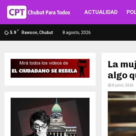
ACTUALIDAD
POL
C
5.9
Rawson, Chubut
8 agosto, 2026
La muj
algo q
8 junio, 2026