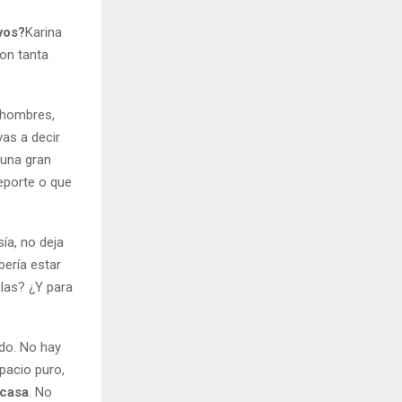
vos?
Karina
on tanta
 hombres,
vas a decir
 una gran
eporte o que
ía, no deja
ería estar
las? ¿Y para
ido. No hay
spacio puro,
 casa
. No