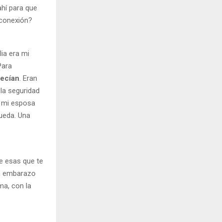
ahí para que
 conexión?
ia era mi
Para
uecían
. Eran
la seguridad
si mi esposa
queda. Una
e esas que te
un embarazo
ma, con la