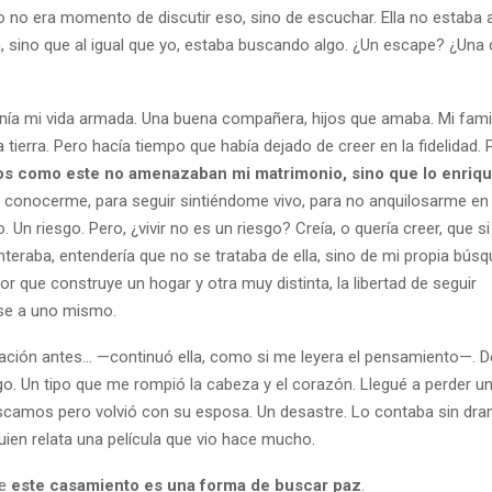
o no era momento de discutir eso, sino de escuchar. Ella no estaba 
ra, sino que al igual que yo, estaba buscando algo. ¿Un escape? ¿Una
nía mi vida armada. Una buena compañera, hijos que amaba. Mi famil
a tierra. Pero hacía tiempo que había dejado de creer en la fidelidad. 
s como este no amenazaban mi matrimonio, sino que lo enriq
 conocerme, para seguir sintiéndome vivo, para no anquilosarme en 
. Un riesgo. Pero, ¿vivir no es un riesgo? Creía, o quería creer, que 
nteraba, entendería que no se trataba de ella, sino de mi propia bús
r que construye un hogar y otra muy distinta, la libertad de seguir
se a uno mismo.
ación antes… —continuó ella, como si me leyera el pensamiento—. D
o. Un tipo que me rompió la cabeza y el corazón. Llegué a perder 
camos pero volvió con su esposa. Un desastre. Lo contaba sin dra
uien relata una película que vio hace mucho.
ue
este casamiento es una forma de buscar paz
.