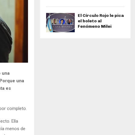
El Círculo Rojo le pica
el boleto al
Fenómeno Milei
o una
 Porque una
ta es
por completo.
cto. Ella
acía menos de