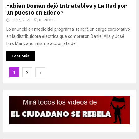
Fabián Doman dejó Intratables y La Red por
un puesto en Edenor
1 julio, 2021
0
380
Lo anunció en medio del programa; tendrá un cargo corporativo
en la distribuidora eléctrica que compraron Daniel Vila y José
Luis Manzano, mismo accionista del...
Leer Más
Paginación
1
2
de
entradas