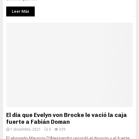
Leer Más
El día que Evelyn von Brocke le vació la caja
fuerte a Fabián Doman
1 diciembre, 2021
0
339
El abogado Mauricio D’Alessandro recordó el divorcio y el fuerte