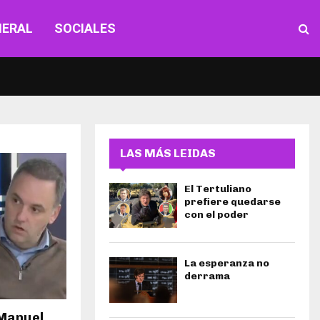
NERAL
SOCIALES
LAS MÁS LEIDAS
El Tertuliano
prefiere quedarse
con el poder
La esperanza no
derrama
 Manuel