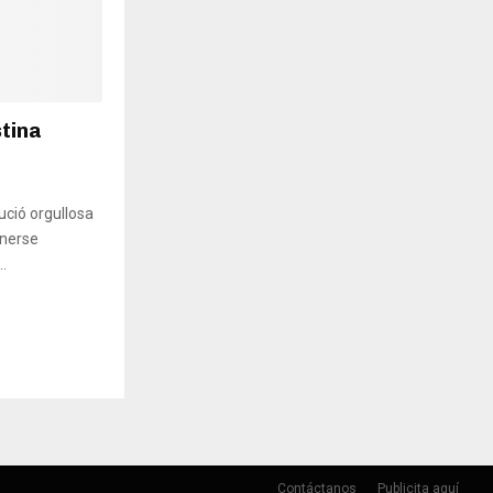
stina
ució orgullosa
enerse
..
Contáctanos
Publicita aquí