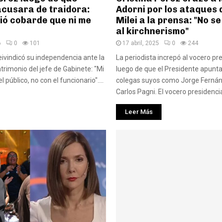
acusara de traidora:
Adorni por los ataques 
ió cobarde que ni me
Milei a la prensa: "No s
al kirchnerismo"
6
0
101
17 abril, 2025
0
244
reivindicó su independencia ante la
La periodista increpó al vocero pr
trimonio del jefe de Gabinete: "Mi
luego de que el Presidente apunta
l público, no con el funcionario"....
colegas suyos como Jorge Fernán
Carlos Pagni. El vocero presidencia
Leer Más