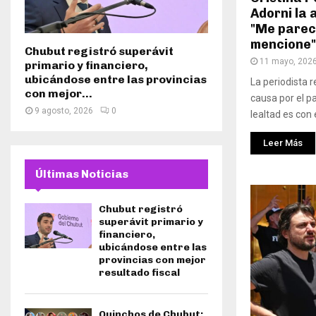
Adorni la 
"Me parec
mencione"
Chubut registró superávit
11 mayo, 202
primario y financiero,
ubicándose entre las provincias
La periodista 
con mejor...
causa por el pa
9 agosto, 2026
0
lealtad es con e
Leer Más
Últimas Noticias
Chubut registró
superávit primario y
financiero,
ubicándose entre las
provincias con mejor
resultado fiscal
Quinchos de Chubut: