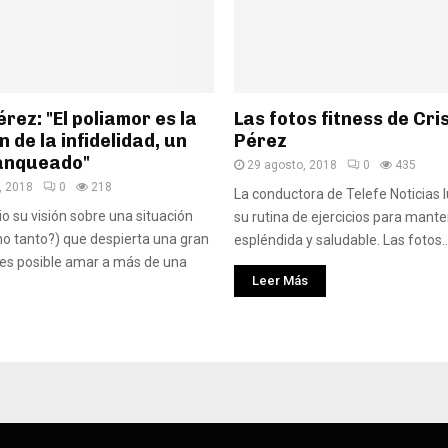
érez: "El poliamor es la
Las fotos fitness de Cri
 de la infidelidad, un
Pérez
anqueado"
29 agosto, 2018
0
435
, 2018
0
218
La conductora de Telefe Noticias l
io su visión sobre una situación
su rutina de ejercicios para mant
o tanto?) que despierta una gran
espléndida y saludable. Las fotos..
¿es posible amar a más de una
Leer Más