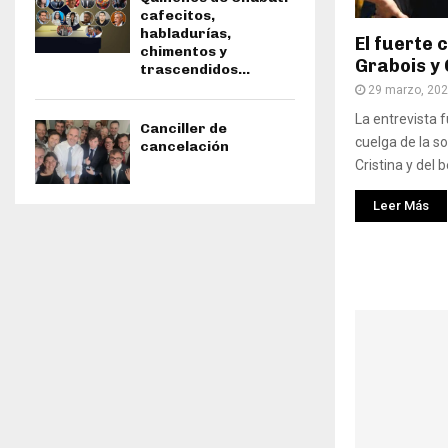
cafecitos,
habladurías,
El fuerte 
chimentos y
Grabois y 
trascendidos…
29 marzo, 20
La entrevista 
Canciller de
cuelga de la so
cancelación
Cristina y del
Leer Más