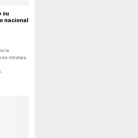
ó su
o nacional
mó la
 los retratara
..