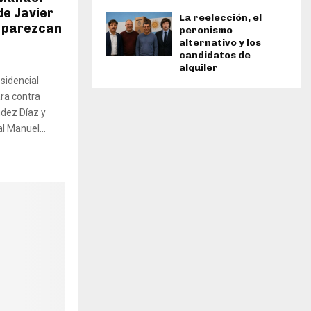
de Javier
La reelección, el
e parezcan
peronismo
alternativo y los
candidatos de
alquiler
esidencial
ra contra
dez Díaz y
l Manuel...