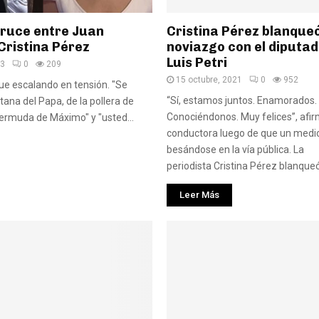
cruce entre Juan
Cristina Pérez blanque
Cristina Pérez
noviazgo con el diputad
Luis Petri
23
0
209
15 octubre, 2021
0
952
fue escalando en tensión. "Se
“Sí, estamos juntos. Enamorados.
tana del Papa, de la pollera de
Conociéndonos. Muy felices”, afir
 bermuda de Máximo" y "usted...
conductora luego de que un medio
besándose en la vía pública. La
periodista Cristina Pérez blanqueó.
Leer Más