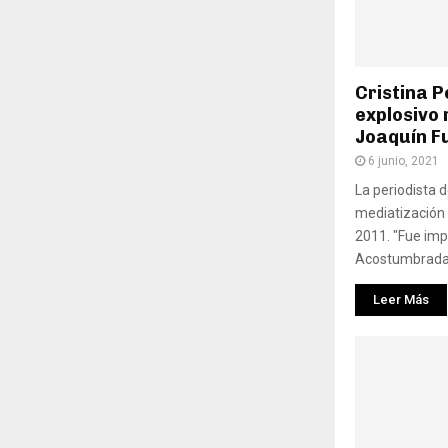
Cristina P
explosivo
Joaquín Fu
6 junio, 2021
La periodista d
mediatización 
2011. "Fue impa
Acostumbrada a
Leer Más