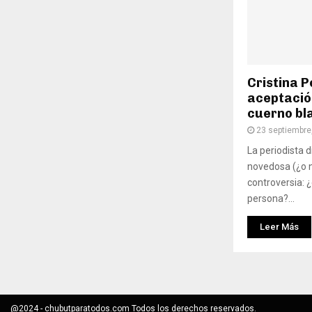
Cristina P
aceptación
cuerno bl
23 septiembre
La periodista d
novedosa (¿o n
controversia: 
persona?...
Leer Más
@2024 - chubutparatodos.com Todos los derechos reservados.