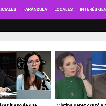
ICIALES
FARÁNDULA
LOCALES
INTERÉS GE
érez luego de que
Cristina Pérez cruzó a