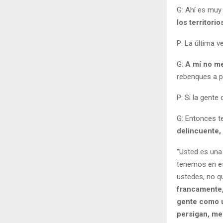
G: Ahí es muy 
los territori
P: La última 
G:
A mí no me
rebenques a p
P: Si la gente
G: Entonces t
delincuente,
“Usted es una
tenemos en es
ustedes, no q
francamente,
gente como u
persigan, me