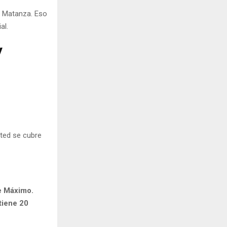
a Matanza. Eso
al.
y
sted se cubre
de Máximo.
 tiene 20