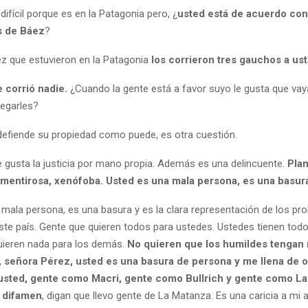
difícil porque es en la Patagonia pero, ¿
usted está de acuerdo co
os de Báez
?
vez que estuvieron en la Patagonia
los corrieron tres gauchos a us
 corrió nadie.
¿Cuando la gente está a favor suyo le gusta que va
egarles?
 defiende su propiedad como puede, es otra cuestión.
e gusta la justicia por mano propia. Además es una delincuente.
Plan
 mentirosa, xenófoba. Usted es una mala persona, es una basur
 mala persona, es una basura y es la clara representación de los p
te país. Gente que quieren todos para ustedes. Ustedes tienen tod
uieren nada para los demás.
No quieren que los humildes tengan 
 señora Pérez, usted es una basura de persona y me llena de o
sted, gente como Macri, gente como Bullrich y gente como La
 difamen
, digan que llevo gente de La Matanza. Es una caricia a mi 