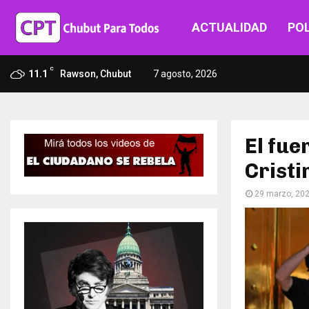
ACTUALIDAD
POL
C
11.1
Rawson, Chubut
7 agosto, 2026
El fue
Cristi
29 marzo, 20