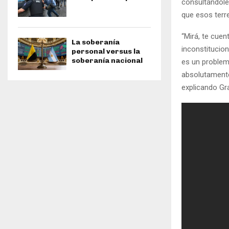
consultándole 
que esos terr
“Mirá, te cuen
La soberanía
inconstitucio
personal versus la
soberanía nacional
es un problema
absolutamente
explicando Gr