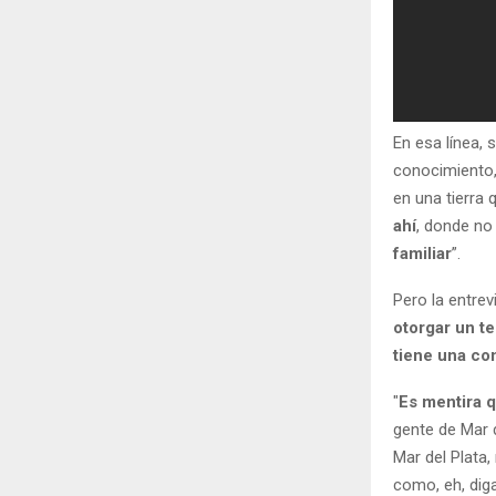
En esa línea, 
conocimiento, 
en una tierra
ahí
, donde no 
familiar
”.
Pero la entre
otorgar un t
tiene una con
"
Es mentira 
gente de Mar d
Mar del Plata
como, eh, diga