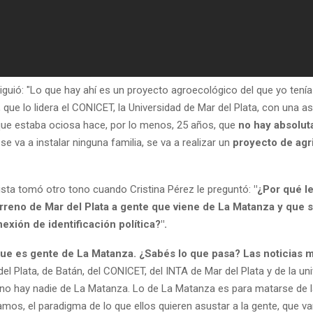
siguió: "Lo que hay ahí es un proyecto agroecológico del que yo tení
que lo lidera el CONICET, la Universidad de Mar del Plata, con una aso
 que estaba ociosa hace, por lo menos, 25 años, que
no hay absolu
se va a instalar ninguna familia, se va a realizar un
proyecto de agr
vista tomó otro tono cuando Cristina Pérez le preguntó:
"¿Por qué l
erreno de Mar del Plata a gente que viene de La Matanza y que
exión de identificación política?".
que es gente de La Matanza. ¿Sabés lo que pasa? Las noticias 
el Plata, de Batán, del CONICET, del INTA de Mar del Plata y de la un
, no hay nadie de La Matanza. Lo de La Matanza es para matarse de la
mos, el paradigma de lo que ellos quieren asustar a la gente, que van