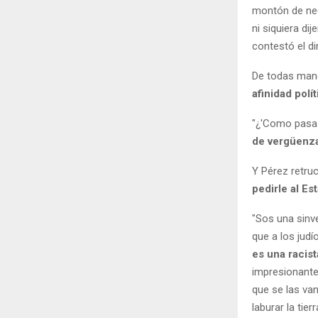
montón de neg
ni siquiera di
contestó el di
De todas maner
afinidad pol
"¿'Como pasa 
de vergüenz
Y Pérez retruc
pedirle al Es
"Sos una sinve
que a los jud
es una racist
impresionante!
que se las va
laburar la tie