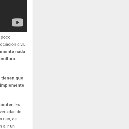
a poco
ciación civil,
tamente nada
icultura
e tienen que
 simplemente
mienten
. Es
iversidad de
 risa, es
 a ir un