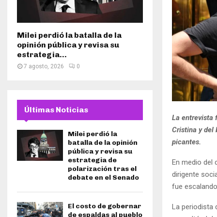
Milei perdió la batalla de la
opinión pública y revisa su
estrategia...
7 agosto, 2026
0
Últimas Noticias
La entrevista 
Cristina y de
Milei perdió la
picantes.
batalla de la opinión
pública y revisa su
estrategia de
En medio del c
polarización tras el
dirigente soci
debate en el Senado
fue escalando
El costo de gobernar
La periodista
de espaldas al pueblo