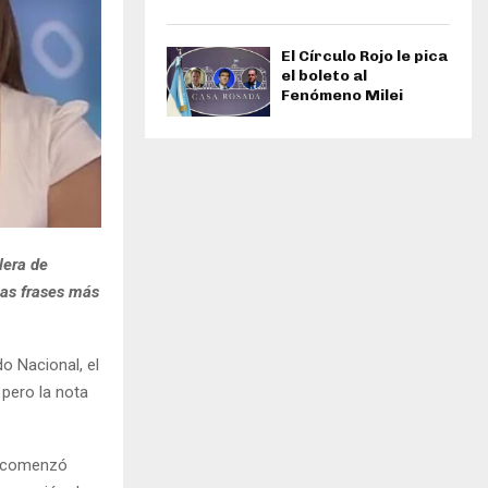
El Círculo Rojo le pica
el boleto al
Fenómeno Milei
lera de
las frases más
do Nacional, el
, pero la nota
comenzó