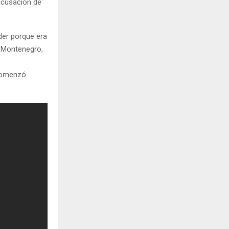
acusación de
nder porque era
e Montenegro,
 comenzó