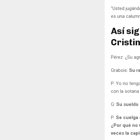
"Usted jugánd
es una calumni
Así si
Cristi
Pérez: ¿Su ag
Grabois:
Su r
P: Yo no tengo
con la sotana
G:
Su sueldo 
P:
Se cuelga 
¿Por qué no v
veces la capi