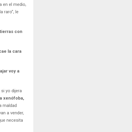
 en el medio,
 raro”, le
tierras con
ae la cara
ajar voy a
si yo dijera
na xenófoba,
na maldad
van a vender,
que necesita