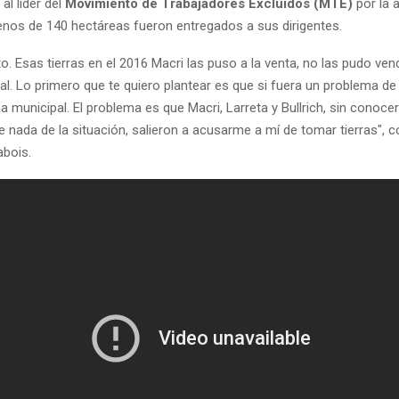
al líder del
Movimiento de Trabajadores Excluidos (MTE)
por la 
enos de 140 hectáreas fueron entregados a sus dirigentes.
to. Esas tierras en el 2016 Macri las puso a la venta, no las pudo ve
nal. Lo primero que te quiero plantear es que si fuera un problema d
 municipal. El problema es que Macri, Larreta y Bullrich, sin conocer
 nada de la situación, salieron a acusarme a mí de tomar tierras",
abois.