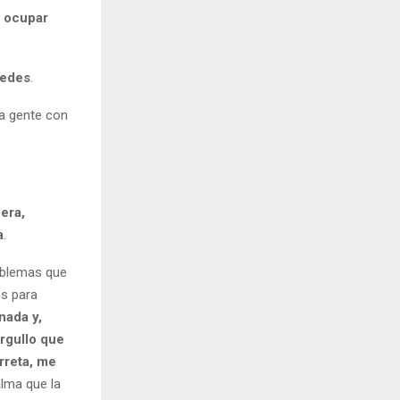
n ocupar
tedes
.
ya gente con
era,
a
.
roblemas que
os para
nada y,
rgullo que
rreta, me
alma que la