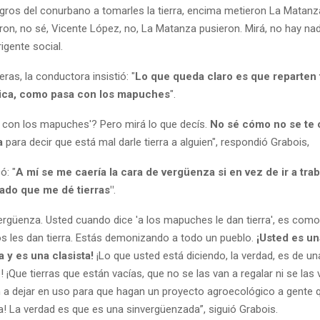
ros del conurbano a tomarles la tierra, encima metieron La Matanza
jeron, no sé, Vicente López, no, La Matanza pusieron. Mirá, no hay nada
rigente social.
as, la conductora insistió: "
Lo que queda claro es que reparten 
ítica, como pasa con los mapuches
".
con los mapuches'? Pero mirá lo que decís.
No sé cómo no se te c
a
para decir que está mal darle tierra a alguien", respondió Grabois,
ó: "
A mí se me caería la cara de vergüenza si en vez de ir a trab
tado que me dé tierras"
.
rgüenza. Usted cuando dice 'a los mapuches le dan tierra', es como 
íos les dan tierra. Estás demonizando a todo un pueblo.
¡Usted es u
a y es una clasista!
¡Lo que usted está diciendo, la verdad, es de u
 ¡Que tierras que están vacías, que no se las van a regalar ni se las 
n a dejar en uso para que hagan un proyecto agroecológico a gente 
rra! La verdad es que es una sinvergüenzada”, siguió Grabois.