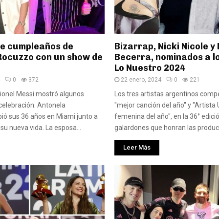
 de cumpleaños de
Bizarrap, Nicki Nicole y
Rocuzzo con un show de
Becerra, nominados a l
Lo Nuestro 2024
0
372
22 enero, 2024
0
221
ionel Messi mostró algunos
Los tres artistas argentinos comp
 celebración. Antonela
"mejor canción del año" y "Artista
ió sus 36 años en Miami junto a
femenina del año", en la 36° edici
su nueva vida. La esposa...
galardones que honran las producc
Leer Más