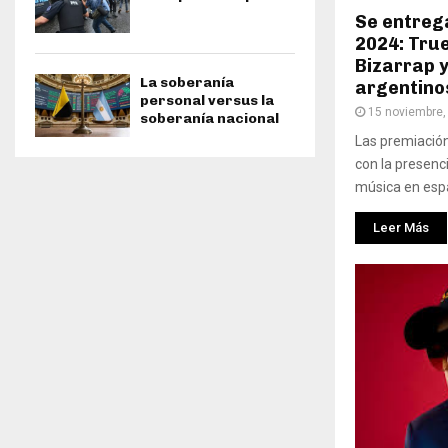
Se entreg
2024: True
Bizarrap 
La soberanía
argentino
personal versus la
15 noviembre,
soberanía nacional
Las premiación
con la presenci
música en españ
Leer Más