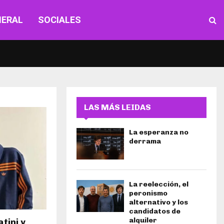
NERAL
SOCIALES
LAS MÁS LEIDAS
La esperanza no
derrama
La reelección, el
peronismo
alternativo y los
candidatos de
alquiler
tini y