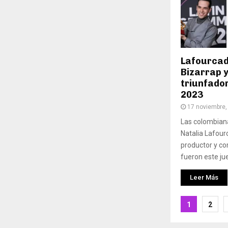
Lafourcade
Bizarrap y
triunfado
2023
17 noviembre,
Las colombiana
Natalia Lafourc
productor y c
fueron este jue
Leer Más
Pagina
1
2
de