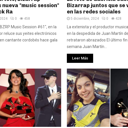
u nueva "music session"
Bizarrap juntos que se v
ck Ra
en las redes sociales
 2024
0
458
5 diciembre, 2024
0
428
 “BZRP Music Session #61″, en la
La extenista y el productor musica
r reluce sus yeites electrónicos
en la despedida de Juan Martín de
ven cantante cordobés hace gala
retrataron abrazados El último fin
semana Juan Martín...
Leer Más