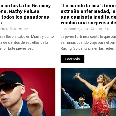
aron los Latin Grammy
"Te mando la mía": tien
no, Nathy Peluso,
extraña enfermedad, le
y todos los ganadores
una camiseta inédita de
s
recibió una sorpresa d
 2024
0
362
21 octubre, 2024
0
154
 se llevó a cabo en Miami y contó
La joven fortinera contó lo que p
a de cientos de estrellas de la
semanas cuando viajó para el par
ol. Este jueves se...
Racing. Su denuncia en las redes ll
Leer Más