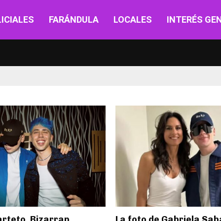
ICIALES
FARÁNDULA
LOCALES
INTERÉS GE
arteto, Bizarrap
La foto de Gabriela Saba