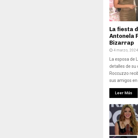
La fiesta
Antonela 
Bizarrap
4 marzo, 2024
La esposa de L
detalles de su
Roccuzzo recib
sus amigos en 
Leer Más