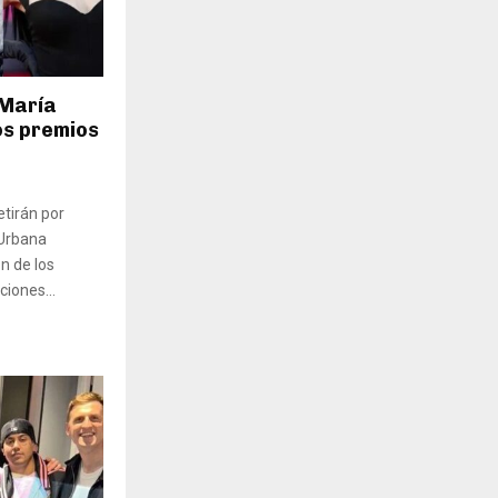
 María
os premios
etirán por
 Urbana
ón de los
iones...