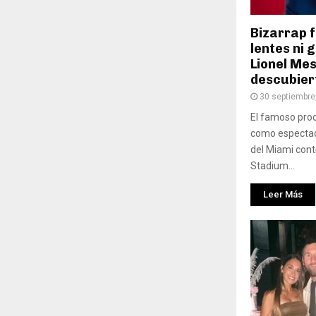
Bizarrap f
lentes ni 
Lionel Mes
descubier
30 septiembre
El famoso prod
como espectado
del Miami cont
Stadium...
Leer Más