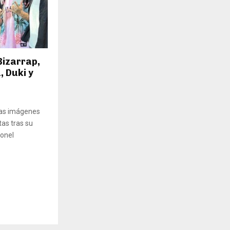
Bizarrap,
, Duki y
as imágenes
tas tras su
ionel