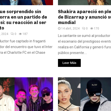
ue sorprendido sin
Shakira apareció en pl
gorra en un partido de
de Bizarrap y anunció s
si: su reacción al ser
mundial
to
14 abril, 2024
0
170
, 2024
0
187
La cantante se sumó al productor
uctor fue captado in fraganti
el escenario del prestigioso event
r del encuentro que tuvo el Inter
realiza en California y generó furo
ra el Charlotte FC en el Chase
público presente....
Leer Más