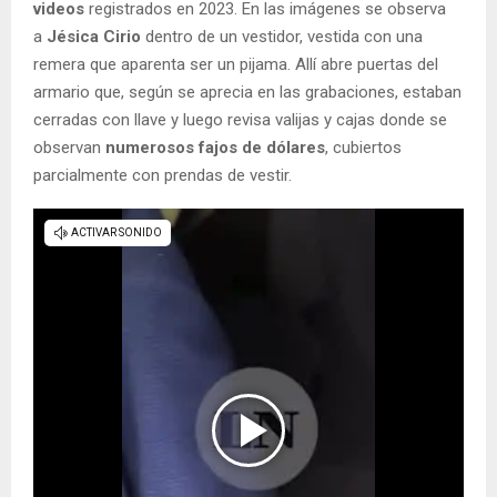
videos
registrados en 2023. En las imágenes se observa
a
Jésica Cirio
dentro de un vestidor, vestida con una
remera que aparenta ser un pijama. Allí abre puertas del
armario que, según se aprecia en las grabaciones, estaban
cerradas con llave y luego revisa valijas y cajas donde se
observan
numerosos fajos de dólares
, cubiertos
parcialmente con prendas de vestir.