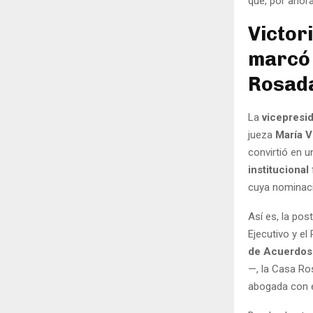
que, por ahora
Victori
marcó 
Rosad
La
vicepresid
jueza
María V
convirtió en u
institucional
cuya nominaci
Así es, la pos
Ejecutivo y el
de Acuerdo
—, la Casa Ros
abogada con 