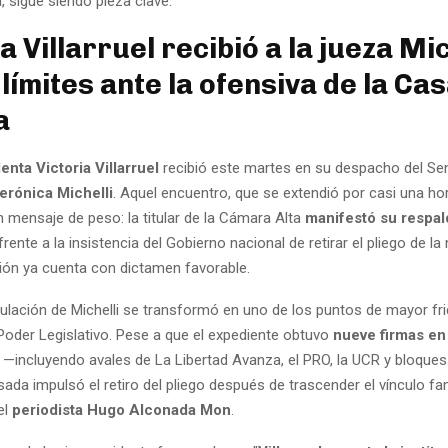
, sigue siendo pieza clave.
a Villarruel recibió a la jueza Mic
límites ante la ofensiva de la Ca
a
enta Victoria Villarruel
recibió este martes en su despacho del Se
erónica Michelli
. Aquel encuentro, que se extendió por casi una ho
n mensaje de peso: la titular de la Cámara Alta
manifestó su respal
frente a la insistencia del Gobierno nacional de retirar el pliego de la
ón ya cuenta con dictamen favorable.
tulación de Michelli se transformó en uno de los puntos de mayor fri
 Poder Legislativo. Pese a que el expediente obtuvo
nueve firmas en
s
—incluyendo avales de La Libertad Avanza, el PRO, la UCR y bloques
ada impulsó el retiro del pliego después de trascender el vínculo fam
el
periodista Hugo Alconada Mon
.