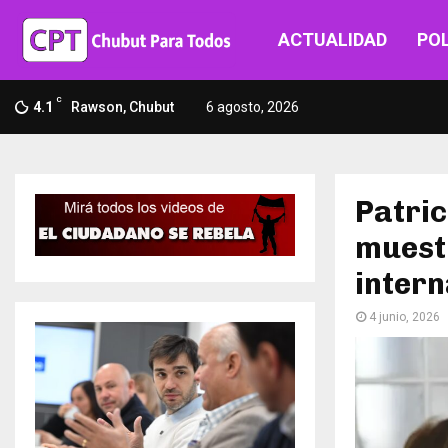
ACTUALIDAD
POL
C
4.1
Rawson, Chubut
6 agosto, 2026
Patric
muestr
intern
4 junio, 2026