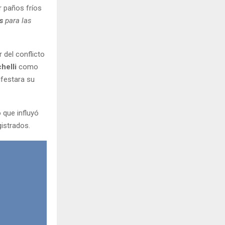
r paños fríos
s
para las
 del conflicto
helli
como
ifestara su
 que influyó
gistrados.