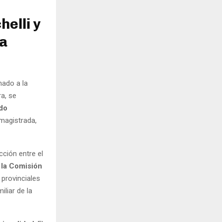
helli y
sa
nado a la
ra, se
do
 magistrada,
cción entre el
 la Comisión
 provinciales
iliar de la