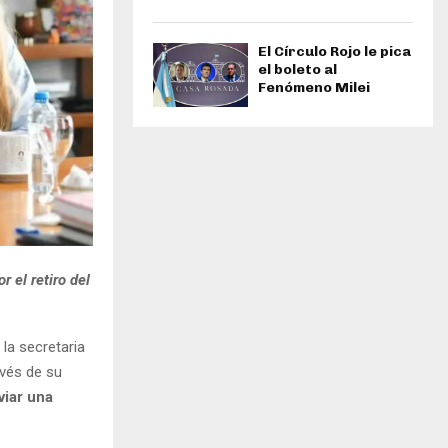
El Círculo Rojo le pica
el boleto al
Fenómeno Milei
 el retiro del
 la secretaria
avés de su
viar una