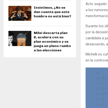
Acto seguido a
Insistimos, ¿No se
a los rumores 
dan cuenta que este
transformacio
hombre no está bien?
Durante los úl
por la decisión
Milei descarta plan
B, acelera con su
candidata a ju
plan económico y se
desacuerdo, al
juega un pleno rumbo
a las elecciones
Michelli es cu
en la controve