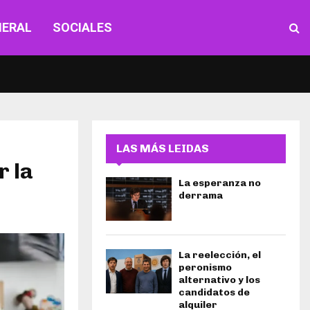
NERAL
SOCIALES
LAS MÁS LEIDAS
r la
La esperanza no
derrama
La reelección, el
peronismo
alternativo y los
candidatos de
alquiler