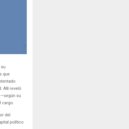
 su
as que
ntentado
 Allí reveló
n —según su
l cargo.
or del
pital político