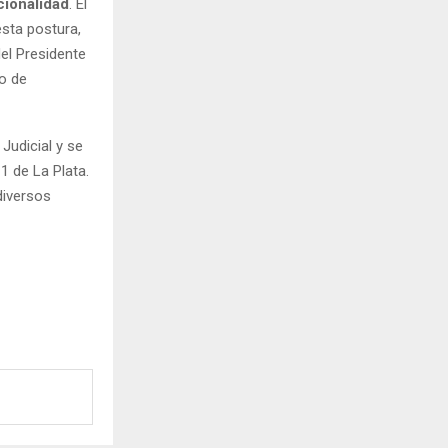
ucionalidad
. El
esta postura,
del Presidente
so de
Judicial y se
 de La Plata.
diversos