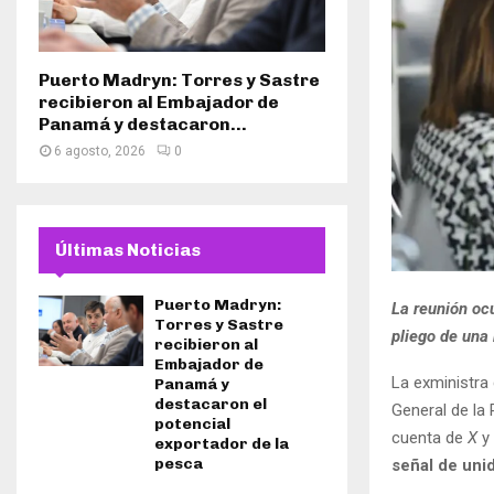
Puerto Madryn: Torres y Sastre
recibieron al Embajador de
Panamá y destacaron...
6 agosto, 2026
0
Últimas Noticias
Puerto Madryn:
La reunión ocu
Torres y Sastre
pliego de una
recibieron al
Embajador de
La exministra
Panamá y
destacaron el
General de la 
potencial
cuenta de
X
y 
exportador de la
pesca
señal de uni