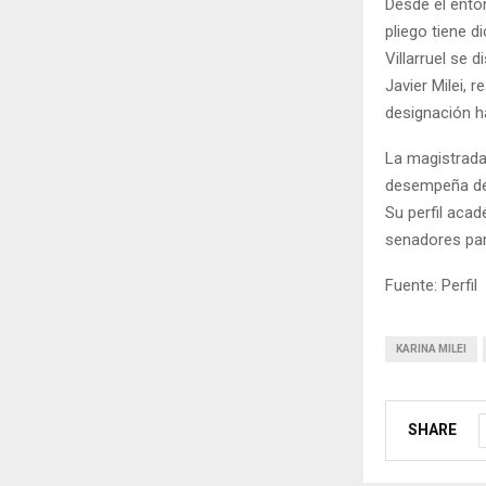
Desde el entor
pliego tiene d
Villarruel se 
Javier Milei, 
designación h
La magistrada 
desempeña des
Su perfil aca
senadores para
Fuente: Perfil
KARINA MILEI
SHARE