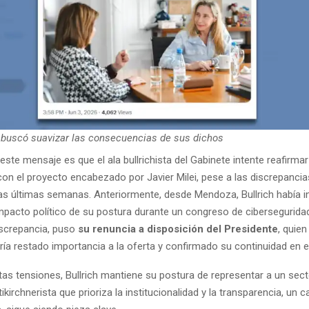
 buscó suavizar las consecuencias de sus dichos
ste mensaje es que el ala bullrichista del Gabinete intente reafirmar
con el proyecto encabezado por Javier Milei, pese a las discrepanci
las últimas semanas. Anteriormente, desde Mendoza, Bullrich había i
mpacto político de su postura durante un congreso de ciberseguridad.
discrepancia, puso
su renuncia a disposición del Presidente
, quie
ría restado importancia a la oferta y confirmado su continuidad en e
as tensiones, Bullrich mantiene su postura de representar a un sect
kirchnerista que prioriza la institucionalidad y la transparencia, un ca