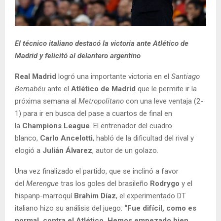
El técnico italiano destacó la victoria ante Atlético de
Madrid y felicitó al delantero argentino
Real Madrid
logró una importante victoria en el
Santiago
Bernabéu
ante el
Atlético de Madrid
que le permite ir la
próxima semana al
Metropolitano
con una leve ventaja (2-
1) para ir en busca del pase a cuartos de final en
la
Champions League
. El entrenador del cuadro
blanco,
Carlo Ancelotti
, habló de la dificultad del rival y
elogió a
Julián Álvarez
, autor de un golazo.
Una vez finalizado el partido, que se inclinó a favor
del
Merengue
tras los goles del brasileño
Rodrygo
y el
hispanp-marroquí
Brahim Díaz
, el experimentado DT
italiano hizo su análisis del juego:
“Fue difícil, como es
normal, contra el Atlético. Hemos empezado bien,