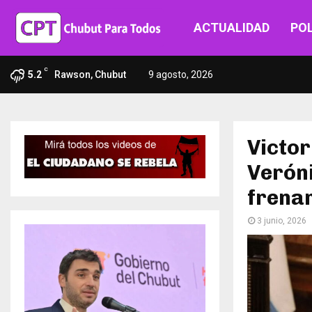
ACTUALIDAD
POL
C
5.2
Rawson, Chubut
9 agosto, 2026
Victor
Veróni
frenar
3 junio, 2026