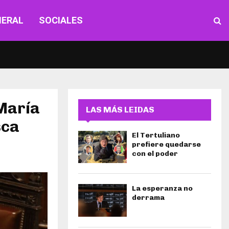
NERAL
SOCIALES
 María
LAS MÁS LEIDAS
sca
El Tertuliano
prefiere quedarse
con el poder
La esperanza no
derrama