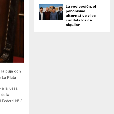
La reelección, el
peronismo
alternativo y los
candidatos de
alquiler
 la puja con
 La Plata
 a la jueza
 de la
l Federal N° 3