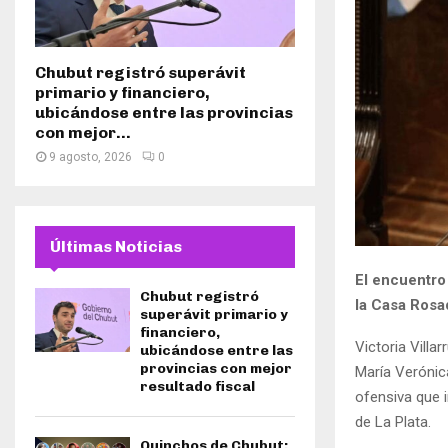
Chubut registró superávit
primario y financiero,
ubicándose entre las provincias
con mejor...
9 agosto, 2026
0
Últimas Noticias
El encuentro
Chubut registró
la Casa Rosad
superávit primario y
financiero,
Victoria Villa
ubicándose entre las
provincias con mejor
María Verónica
resultado fiscal
ofensiva que 
de La Plata.
Quinchos de Chubut: