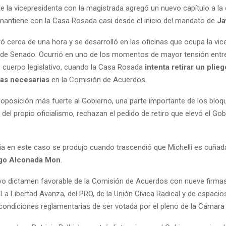
de la vicepresidenta con la magistrada agregó un nuevo capítulo a la
l mantiene con la Casa Rosada casi desde el inicio del mandato de
Jav
ó cerca de una hora y se desarrolló en las oficinas que ocupa la vic
o de Senado. Ocurrió en uno de los momentos de mayor tensión entr
e cuerpo legislativo, cuando la Casa Rosada
intenta retirar un plie
mas necesarias
en la Comisión de Acuerdos.
oposición más fuerte al Gobierno, una parte importante de los bloq
y del propio oficialismo, rechazan el pedido de retiro que elevó el Gob
ia en este caso se produjo cuando trascendió que Michelli es cuñad
go Alconada Mon
.
vo dictamen favorable de la Comisión de Acuerdos con nueve firma
a Libertad Avanza, del PRO, de la Unión Cívica Radical y de espacios
condiciones reglamentarias de ser votada por el pleno de la Cámara 