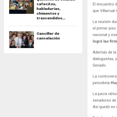
El encuentro 
cafecitos,
habladurías,
que Villarrua
chimentos y
trascendidos…
La reunión dur
el primer pis
Canciller de
nacional y es
cancelación
logró las fir
Además de la 
dialoguistas, 
Senado.
La controvers
periodista
Hu
La jueza obtu
senadores de L
Así quedó en 