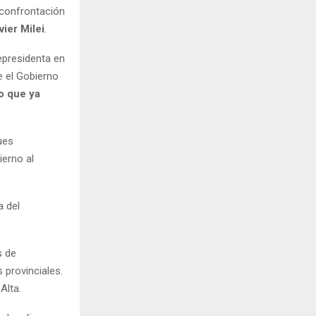
 confrontación
ier Milei
.
epresidenta en
e el Gobierno
go que ya
ues
ierno al
a del
s de
 provinciales.
Alta.