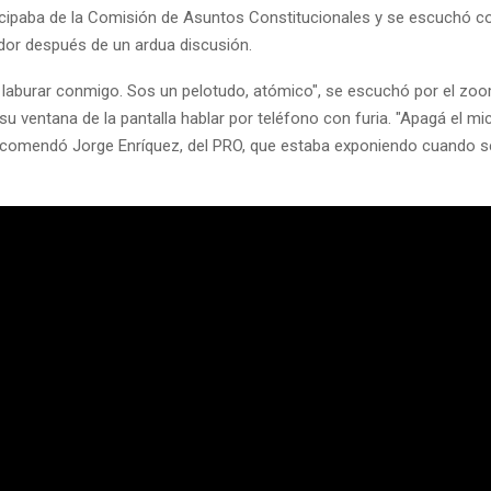
icipaba de la Comisión de Asuntos Constitucionales y se escuchó c
dor después de un ardua discusión.
 laburar conmigo. Sos un pelotudo, atómico", se escuchó por el zoo
 su ventana de la pantalla hablar por teléfono con furia. "Apagá el m
recomendó Jorge Enríquez, del PRO, que estaba exponiendo cuando s