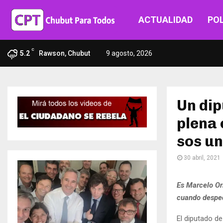
ACTUALIDAD
POL
C
5.2
Rawson, Chubut
9 agosto, 2026
Un dip
plena 
sos un
30 abril, 2021
Es Marcelo Or
cuando desped
El diputado d