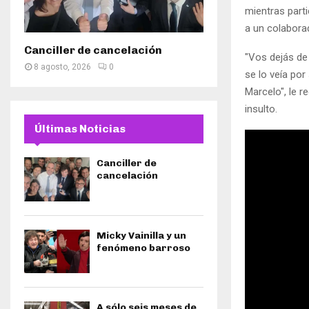
mientras part
a un colabora
Canciller de cancelación
"Vos dejás de
8 agosto, 2026
0
se lo veía por
Marcelo", le 
insulto.
Últimas Noticias
Canciller de
cancelación
Micky Vainilla y un
fenómeno barroso
A sólo seis meses de