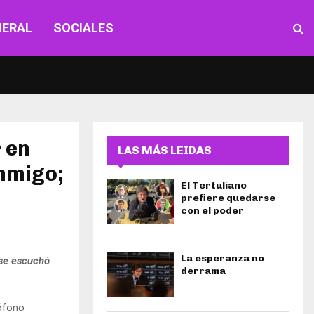
NERAL
SOCIALES
 en
LAS MÁS LEIDAS
onmigo;
El Tertuliano
prefiere quedarse
con el poder
La esperanza no
 se escuchó
derrama
ófono