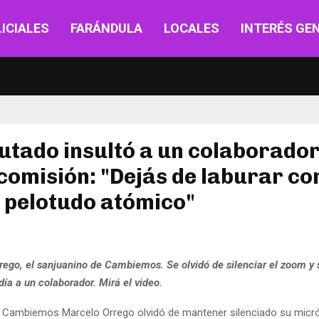
ICIALES
FARÁNDULA
LOCALES
INTERÉS GE
utado insultó a un colaborador
comisión: "Dejás de laburar c
 pelotudo atómico"
rego, el sanjuanino de Cambiemos. Se olvidó de silenciar el zoom y
ía a un colaborador. Mirá el video.
e Cambiemos Marcelo Orrego olvidó de mantener silenciado su micr