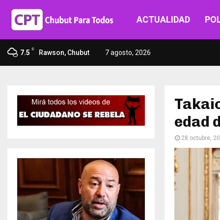
ACTUALIDAD
POL
C
7.5
Rawson, Chubut
7 agosto, 2026
Takai
edad d
28 octubre, 2