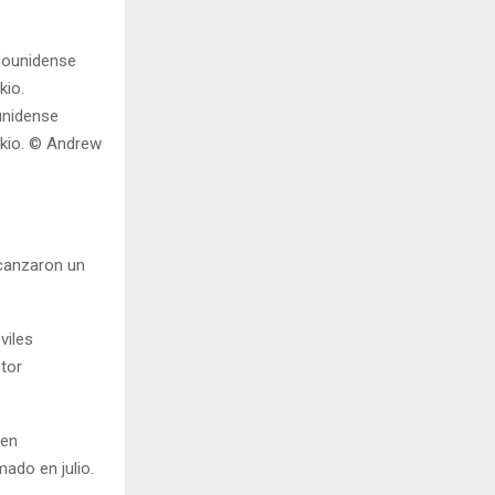
unidense
okio. © Andrew
lcanzaron un
viles
ctor
 en
ado en julio.