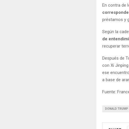
En contra de 
corresponder
préstamos y g
Según la cad
de entendimi
recuperar terr
Después de Tok
con Xi Jinpin
ese encuentro
a base de aran
Fuente: Franc
DONALD TRUMP