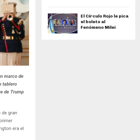
El Círculo Rojo le pica
el boleto al
Fenómeno Milei
 un marco de
n tablero
bre de Trump
o de gran
 primer
ngton era el