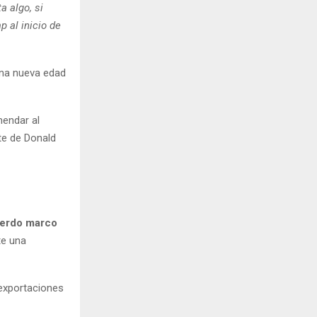
a algo, si
p al inicio de
una nueva edad
endar al
te de Donald
uerdo marco
te una
 exportaciones