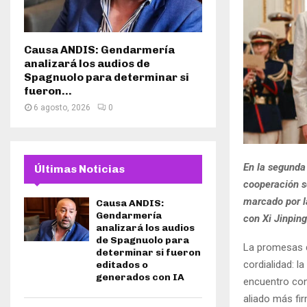
Causa ANDIS: Gendarmería
analizará los audios de
Spagnuolo para determinar si
fueron...
6 agosto, 2026
0
En la segunda
Últimas Noticias
cooperación so
marcado por l
Causa ANDIS:
Gendarmería
con Xi Jinping
analizará los audios
de Spagnuolo para
La promesas d
determinar si fueron
cordialidad: l
editados o
generados con IA
encuentro con
aliado más fi