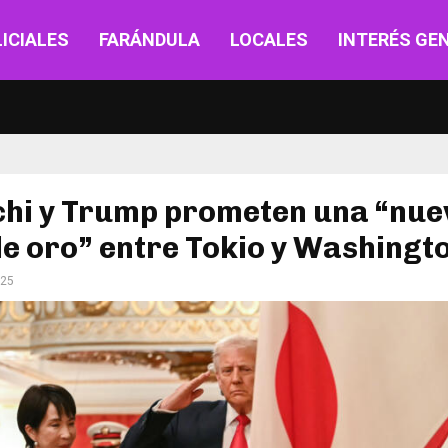
ICIALES
FARÁNDULA
LOCALES
INTERÉS GE
chi y Trump prometen una “nue
e oro” entre Tokio y Washingt
025