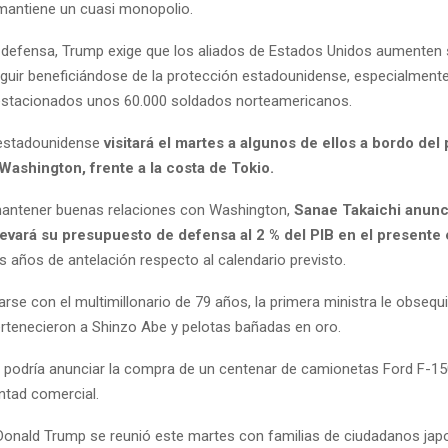
mantiene un cuasi monopolio.
 defensa, Trump exige que los aliados de Estados Unidos aumenten
seguir beneficiándose de la protección estadounidense, especialment
estacionados unos 60.000 soldados norteamericanos.
 estadounidense
visitará el martes a algunos de ellos a bordo del
ashington, frente a la costa de Tokio.
antener buenas relaciones con Washington,
Sanae Takaichi anunci
evará su presupuesto de defensa al 2 % del PIB en el presente 
 años de antelación respecto al calendario previsto.
rse con el multimillonario de 79 años, la primera ministra le obseq
ertenecieron a Shinzo Abe y pelotas bañadas en oro.
 podría anunciar la compra de un centenar de camionetas Ford F-
ntad comercial.
 Donald Trump se reunió este martes con familias de ciudadanos ja