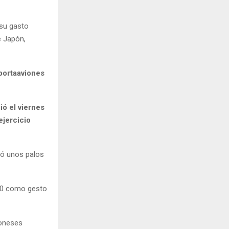
 su gasto
e Japón,
 portaaviones
ó el viernes
ejercicio
uió unos palos
150 como gesto
poneses