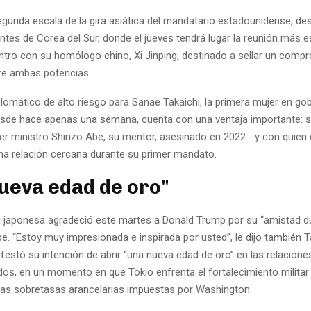
egunda escala de la gira asiática del mandatario estadounidense, d
ntes de Corea del Sur, donde el jueves tendrá lugar la reunión más 
uentro con su homólogo chino, Xi Jinping, destinado a sellar un comp
re ambas potencias.
plomático de alto riesgo para Sanae Takaichi, la primera mujer en go
esde hace apenas una semana, cuenta con una ventaja importante: s
mer ministro Shinzo Abe, su mentor, asesinado en 2022… y con quien 
na relación cercana durante su primer mandato.
ueva edad de oro"
 japonesa agradeció este martes a Donald Trump por su “amistad d
. “Estoy muy impresionada e inspirada por usted”, le dijo también Ta
estó su intención de abrir “una nueva edad de oro” en las relacione
dos, en un momento en que Tokio enfrenta el fortalecimiento militar
 las sobretasas arancelarias impuestas por Washington.