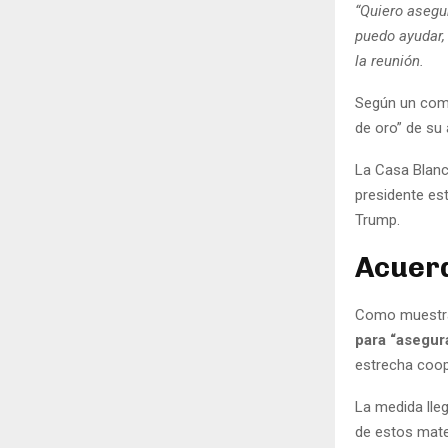
“Quiero asegur
puedo ayudar, 
la reunión.
Según un comu
de oro” de su 
La Casa Blanc
presidente es
Trump.
Acuerd
Como muestra 
para “asegura
estrecha coop
La medida lle
de estos mater