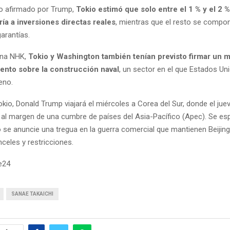
lo afirmado por Trump,
Tokio estimó que solo entre el 1 % y el 2 
ía a inversiones directas reales
, mientras que el resto se compon
arantías.
ena NHK,
Tokio y Washington también tenían previsto firmar un
ento sobre la construcción naval
, un sector en el que Estados U
eno.
io, Donald Trump viajará el miércoles a Corea del Sur, donde el jue
g al margen de una cumbre de países del Asia-Pacífico (Apec). Se es
 se anuncie una tregua en la guerra comercial que mantienen Beijin
celes y restricciones.
e24
SANAE TAKAICHI