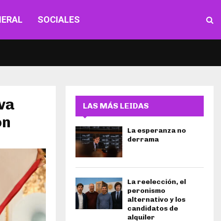
NERAL
SOCIALES
va
LAS MÁS LEIDAS
on
La esperanza no
derrama
La reelección, el
peronismo
alternativo y los
candidatos de
alquiler