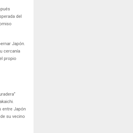
espués
esperada del
romiso
bernar Japón.
u cercanía
el propio
uradera”
kaichi.
s entre Japón
 de su vecino