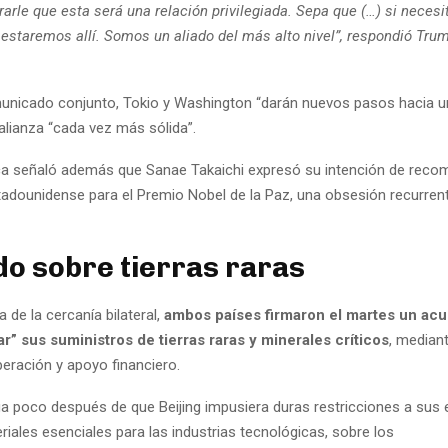
arle que esta será una relación privilegiada. Sepa que (…) si necesit
estaremos allí. Somos un aliado del más alto nivel”, respondió Trum
nicado conjunto, Tokio y Washington “darán nuevos pasos hacia 
alianza “cada vez más sólida”.
a señaló además que Sanae Takaichi expresó su intención de recom
tadounidense para el Premio Nobel de la Paz, una obsesión recurren
o sobre tierras raras
de la cercanía bilateral,
ambos países firmaron el martes un ac
r” sus suministros de tierras raras y minerales críticos
, median
eración y apoyo financiero.
ga poco después de que Beijing impusiera duras restricciones a sus
iales esenciales para las industrias tecnológicas, sobre los