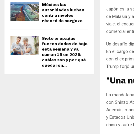
México: las
Japón es la s
autoridades luchan
contra niveles
de Malasia y a
récord de sargazo
viaje: el enc
comercial ent
Siete prepagas
Un desafío di
fueron dadas de baja
esta semana y ya
En el cargo d
suman 15 en 2026:
con el ex pri
cuáles son y por qué
quedaron...
Trump forjó u
"Una n
La mandataria
con Shinzo Abe
Además, manif
y Estados Uni
chino y sufre