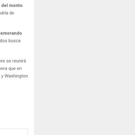
% del monto
dría de
 memorando
nidos busca
ves se reunirá
pera que en
g y Washington