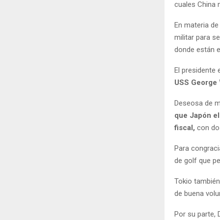
cuales China 
En materia de
militar para 
donde están 
El presidente
USS George W
Deseosa de m
que Japón el
fiscal,
con dos
Para congracia
de golf que p
Tokio también
de buena volu
Por su parte,