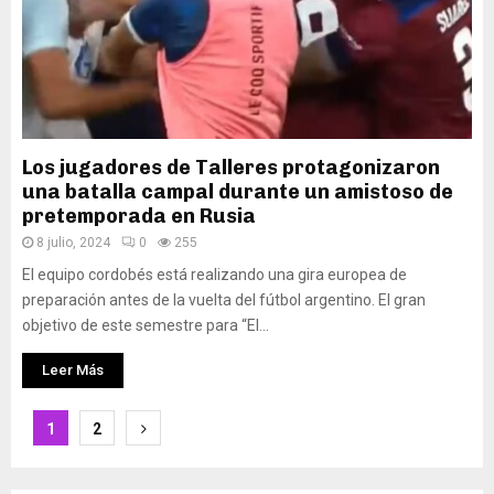
Los jugadores de Talleres protagonizaron
una batalla campal durante un amistoso de
pretemporada en Rusia
8 julio, 2024
0
255
El equipo cordobés está realizando una gira europea de
preparación antes de la vuelta del fútbol argentino. El gran
objetivo de este semestre para “El...
Leer Más
Paginación
1
2
de