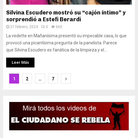
Silvina Escudero mostró su “cajón íntimo” y
sorprendió a Estefi Berardi
21 febrero, 2024
0
660
La vedette en Mañanísima presentó su impecable casa, lo que
provocó una picantísima pregunta de la panelista. Parece
que Silvina Escudero es fanática de la limpieza y el...
Leer Más
Paginación
1
2
…
7
de
entradas