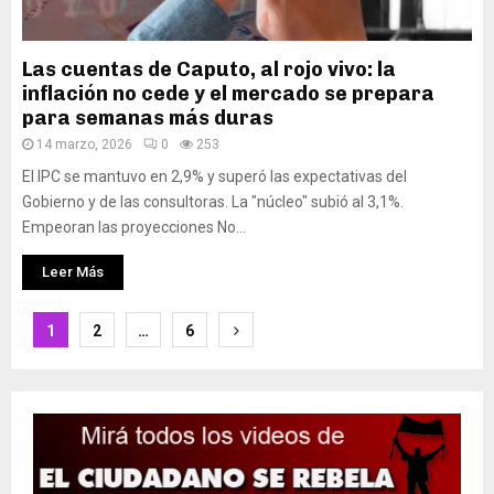
Las cuentas de Caputo, al rojo vivo: la
inflación no cede y el mercado se prepara
para semanas más duras
14 marzo, 2026
0
253
El IPC se mantuvo en 2,9% y superó las expectativas del
Gobierno y de las consultoras. La "núcleo" subió al 3,1%.
Empeoran las proyecciones No...
Leer Más
Paginación
1
2
…
6
de
entradas