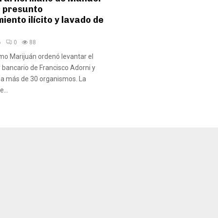
r presunto
iento ilícito y lavado de
6
0
88
ermo Marijuán ordenó levantar el
y bancario de Francisco Adorni y
 a más de 30 organismos. La
...