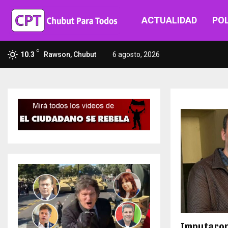
ACTUALIDAD
POL
C
10.3
Rawson, Chubut
6 agosto, 2026
Imputaron