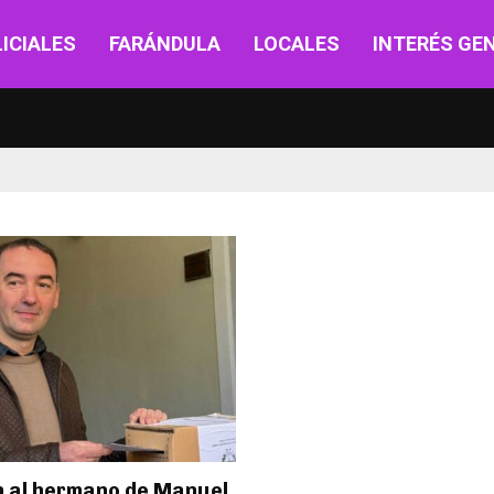
ICIALES
FARÁNDULA
LOCALES
INTERÉS GE
 al hermano de Manuel