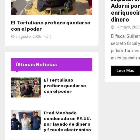
Adorni po
enriquecim
dinero
El Tertuliano prefiere quedarse
14 mayo, 202
con el poder
El fiscal Guill
6 agosto, 2026
0
secreto fiscal 
pidió informes
investigación se
Últimas Noticias
Leer Más
El Tertuliano
prefiere quedarse
con el poder
Fred Machado
condenado en EE.UU.
por lavado de dinero
y fraude electrónico