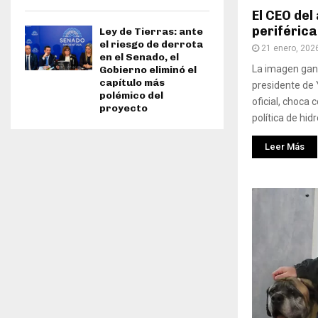
El CEO del
periférica
Ley de Tierras: ante
el riesgo de derrota
21 enero, 202
en el Senado, el
La imagen gan
Gobierno eliminó el
capítulo más
presidente de 
polémico del
oficial, choca 
proyecto
política de hidr
Leer Más