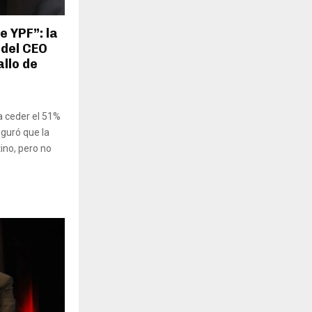
e YPF”: la
 del CEO
allo de
na ceder el 51%
eguró que la
ino, pero no