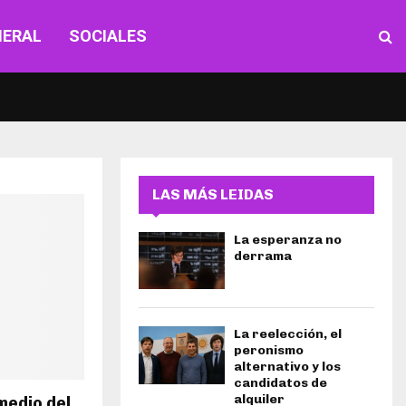
NERAL
SOCIALES
LAS MÁS LEIDAS
La esperanza no
derrama
La reelección, el
peronismo
alternativo y los
candidatos de
alquiler
medio del