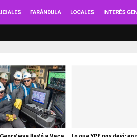
ICIALES
FARÁNDULA
LOCALES
INTERÉS GE
 Georgieva llegó a Vaca
Lo que YPF nos dejó: en 