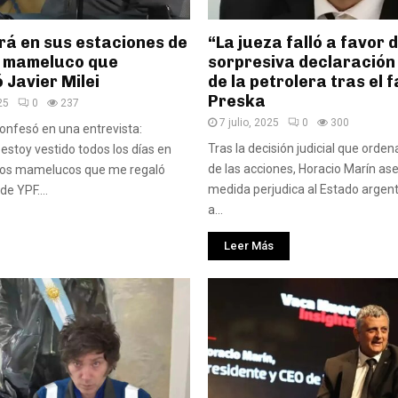
rá en sus estaciones de
“La jueza falló a favor d
el mameluco que
sorpresiva declaración
 Javier Milei
de la petrolera tras el f
Preska
25
0
237
7 julio, 2025
0
300
confesó en una entrevista:
Tras la decisión judicial que orde
stoy vestido todos los días en
de las acciones, Horacio Marín as
nos mamelucos que me regaló
medida perjudica al Estado argent
de YPF....
a...
Leer Más