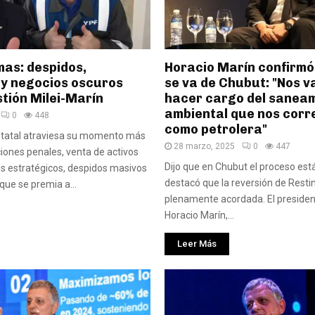
mas: despidos,
Horacio Marín confirmó
y negocios oscuros
se va de Chubut: "Nos 
stión Milei-Marín
hacer cargo del sanea
ambiental que nos cor
0
448
como petrolera"
estatal atraviesa su momento más
28 marzo, 2025
0
447
iones penales, venta de activos
Dijo que en Chubut el proceso est
es estratégicos, despidos masivos
destacó que la reversión de Restin
 que se premia a...
plenamente acordada. El presiden
Horacio Marín,...
Leer Más