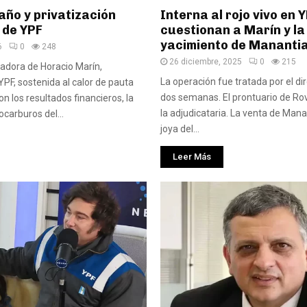
 año y privatización
Interna al rojo vivo en Y
 de YPF
cuestionan a Marín y la
yacimiento de Manantia
6
0
248
26 diciembre, 2025
0
215
adora de Horacio Marín,
La operación fue tratada por el di
YPF, sostenida al calor de pauta
dos semanas. El prontuario de Rov
con los resultados financieros, la
la adjudicataria. La venta de Manan
ocarburos del...
joya del...
Leer Más