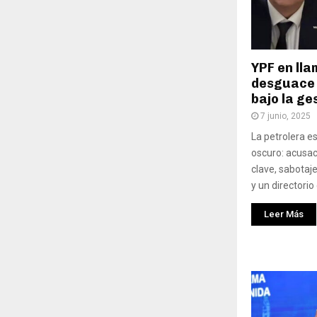
YPF en lla
desguace 
bajo la ge
7 junio, 2025
La petrolera 
oscuro: acusac
clave, sabotaj
y un directorio
Leer Más