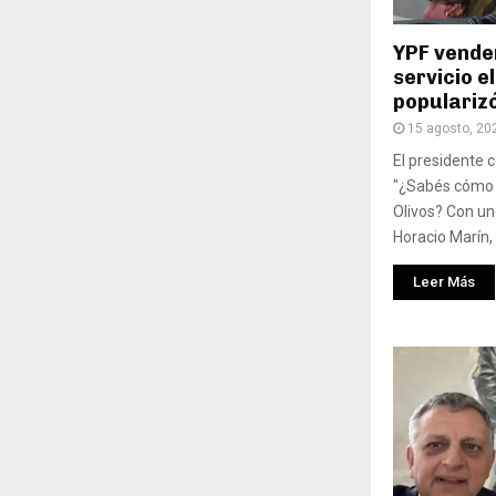
YPF vende
servicio 
popularizó
15 agosto, 20
El presidente 
"¿Sabés cómo e
Olivos? Con u
Horacio Marín, 
Leer Más