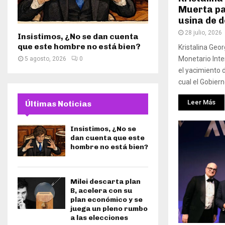
Muerta pa
usina de d
28 julio, 2026
Insistimos, ¿No se dan cuenta
que este hombre no está bien?
Kristalina Geo
Monetario Inte
5 agosto, 2026
0
el yacimiento 
cual el Gobiern
Leer Más
Últimas Noticias
Insistimos, ¿No se
dan cuenta que este
hombre no está bien?
Milei descarta plan
B, acelera con su
plan económico y se
juega un pleno rumbo
a las elecciones