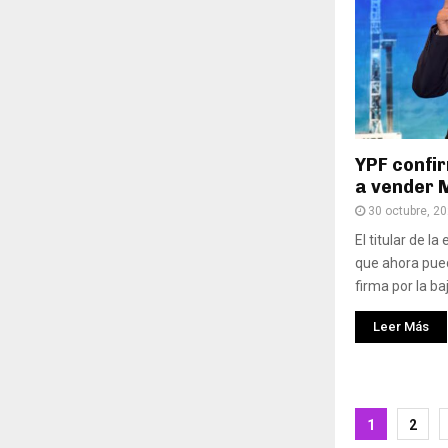
YPF confi
a vender 
30 octubre, 2
El titular de l
que ahora pue
firma por la baj
Leer Más
Pagina
1
2