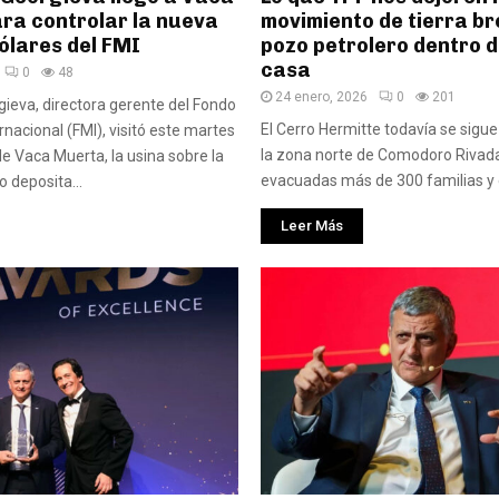
ra controlar la nueva
movimiento de tierra br
ólares del FMI
pozo petrolero dentro 
casa
0
48
24 enero, 2026
0
201
rgieva, directora gerente del Fondo
El Cerro Hermitte todavía se sigu
rnacional (FMI), visitó este martes
la zona norte de Comodoro Rivada
de Vaca Muerta, la usina sobre la
evacuadas más de 300 familias y e
o deposita...
Leer Más