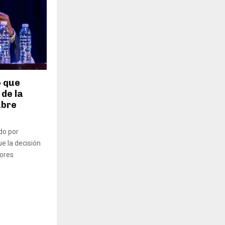
o que
 de la
ubre
do por
e la decisión
lores