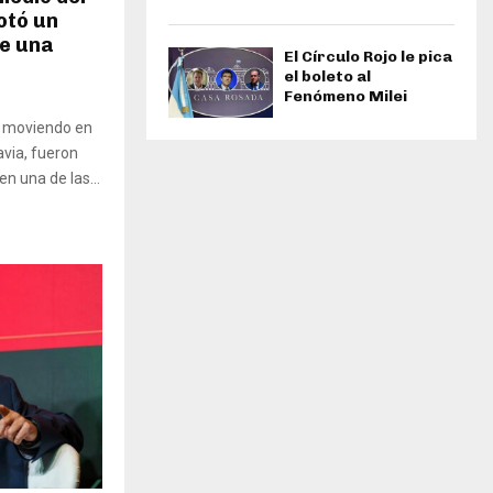
otó un
de una
El Círculo Rojo le pica
el boleto al
Fenómeno Milei
e moviendo en
via, fueron
n una de las...