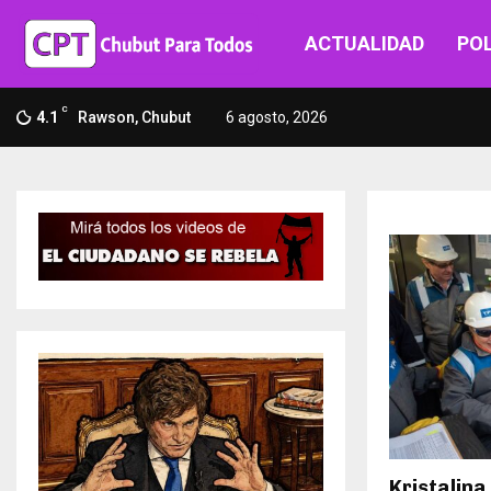
ACTUALIDAD
POL
C
4.1
Rawson, Chubut
6 agosto, 2026
Kristalina