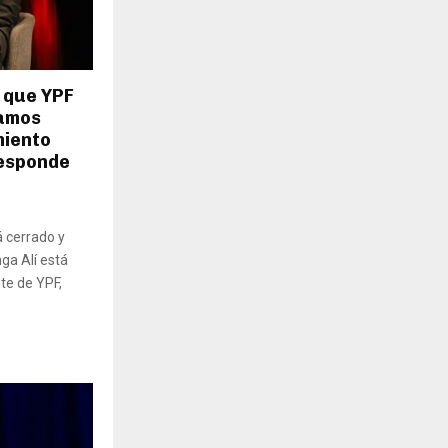
 que YPF
vamos
miento
responde
á cerrado y
ga Alí está
te de YPF,