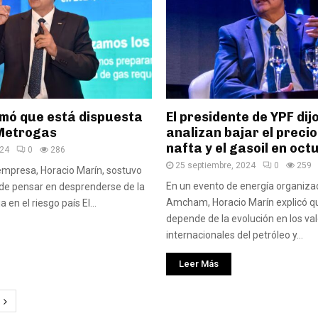
rmó que está dispuesta
El presidente de YPF dij
Metrogas
analizan bajar el precio
nafta y el gasoil en oct
024
0
286
25 septiembre, 2024
0
259
a empresa, Horacio Marín, sostuvo
En un evento de energía organiza
de pensar en desprenderse de la
Amcham, Horacio Marín explicó qu
a en el riesgo país El...
depende de la evolución en los va
internacionales del petróleo y...
Leer Más
ción