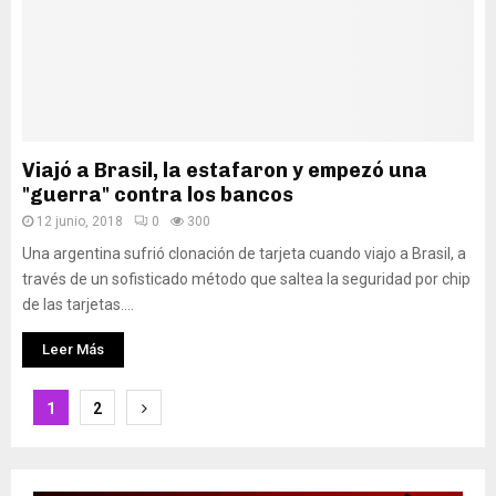
Viajó a Brasil, la estafaron y empezó una
"guerra" contra los bancos
12 junio, 2018
0
300
Una argentina sufrió clonación de tarjeta cuando viajo a Brasil, a
través de un sofisticado método que saltea la seguridad por chip
de las tarjetas....
Leer Más
Paginación
1
2
de
entradas