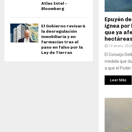
Atlas Intel –
Bloomberg
Epuyén de
ígnea por 
El Gobierno revisará
la desregulación
que ya afe
inmobiliaria y en
hectárea
farmacias tras el
13 enero, 202
paso en falso por la
Ley de Tierras
El Consejo Deli
medida que dur
a que el Poder 
Leer Más