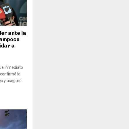
er ante la
 tampoco
idar a
gue inmediato
confirmó la
es y aseguró