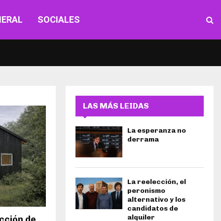
NERAL
SOCIALES
LAS MÁS LEIDAS
La esperanza no
derrama
La reelección, el
peronismo
alternativo y los
candidatos de
alquiler
cción de