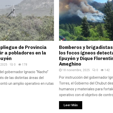
pliegue de Provincia
Bomberos y brigadista
ir a pobladores en la
los focos ígneos detect
puyén
Epuyén y Dique Florenti
Ameghino
 2025
0
178
18 noviembre, 2025
0
142
 del gobernador Ignacio “Nacho”
Por instrucción del gobernador Ig
vés de las distintas áreas del
Torres, el Gobierno del Chubut de
montó un amplio operativo en rutas
humanos y materiales para fortal
operativo con el objetivo de control
Leer Más