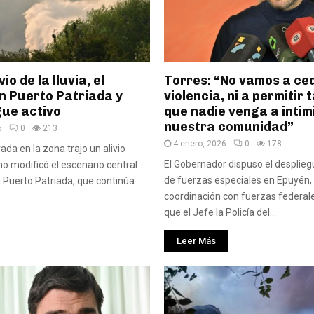
vio de la lluvia, el
Torres: “No vamos a ced
n Puerto Patriada y
violencia, ni a permitir
gue activo
que nadie venga a intim
nuestra comunidad”
6
0
213
4 enero, 2026
0
178
rada en la zona trajo un alivio
El Gobernador dispuso el desplie
no modificó el escenario central
de fuerzas especiales en Epuyén, 
n Puerto Patriada, que continúa
coordinación con fuerzas federal
que el Jefe la Policía del...
Leer Más