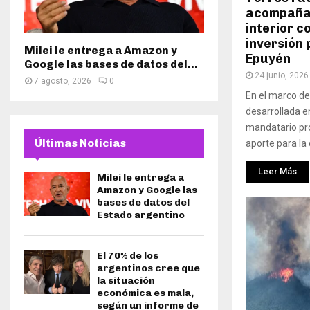
acompañam
interior c
inversión 
Milei le entrega a Amazon y
Epuyén
Google las bases de datos del...
24 junio, 2026
7 agosto, 2026
0
En el marco de
desarrollada e
mandatario pro
Últimas Noticias
aporte para la 
Leer Más
Milei le entrega a
Amazon y Google las
bases de datos del
Estado argentino
El 70% de los
argentinos cree que
la situación
económica es mala,
según un informe de