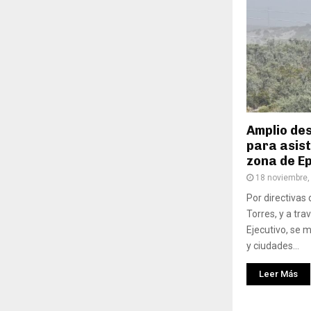
Amplio des
para asist
zona de E
18 noviembre,
Por directivas
Torres, y a tra
Ejecutivo, se 
y ciudades...
Leer Más