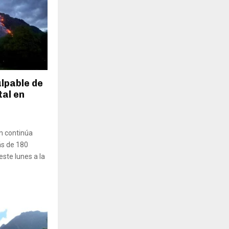
ulpable de
tal en
n continúa
ás de 180
este lunes a la