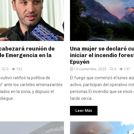
cabezará reunión de
Una mujer se declaró c
de Emergencia en la
iniciar el incendio fores
Epuyén
0
152
19 noviembre, 2025
0
137
ecutivo ratificó la política de
El fuego que comenzó el lunes aú
ro” ante los carteles amenazantes
activo; participan del operativo m
lados en la zona, y dispuso el
personas El incendio que se inició 
liegue...
tarde cerca...
Leer Más