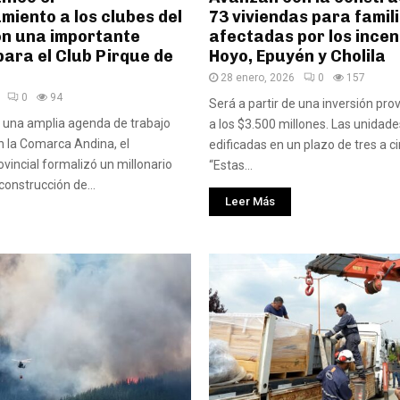
iento a los clubes del
73 viviendas para famil
on una importante
afectadas por los incen
para el Club Pirque de
Hoyo, Epuyén y Cholila
28 enero, 2026
0
157
0
94
Será a partir de una inversión prov
 una amplia agenda de trabajo
a los $3.500 millones. Las unidad
n la Comarca Andina, el
edificadas en un plazo de tres a 
vincial formalizó un millonario
“Estas...
construcción de...
Leer Más