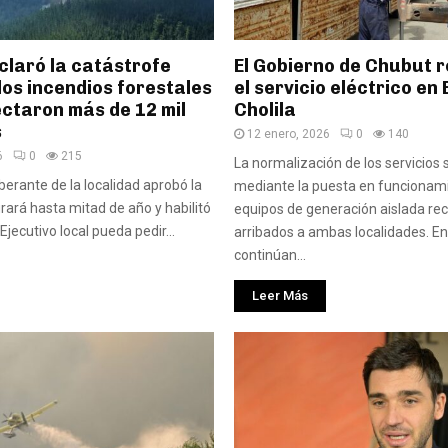
claró la catástrofe
El Gobierno de Chubut r
los incendios forestales
el servicio eléctrico en
ctaron más de 12 mil
Cholila
s
12 enero, 2026
0
140
6
0
215
La normalización de los servicios 
berante de la localidad aprobó la
mediante la puesta en funcionam
ará hasta mitad de año y habilitó
equipos de generación aislada r
Ejecutivo local pueda pedir...
arribados a ambas localidades. En
continúan...
Leer Más