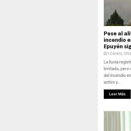
Pese al ali
incendio e
Epuyén si
12 enero, 202
La lluvia regist
limitado, pero 
del incendio e
activo y...
Leer Más