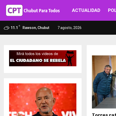
ACTUALIDAD
POL
C
11.1
Rawson, Chubut
7 agosto, 2026
Torres rat