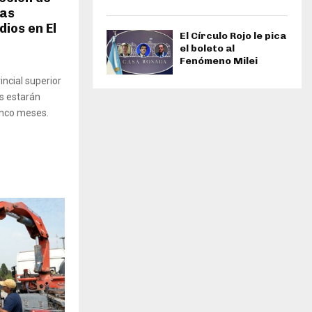
ias
dios en El
El Círculo Rojo le pica
el boleto al
Fenómeno Milei
incial superior
es estarán
cinco meses.