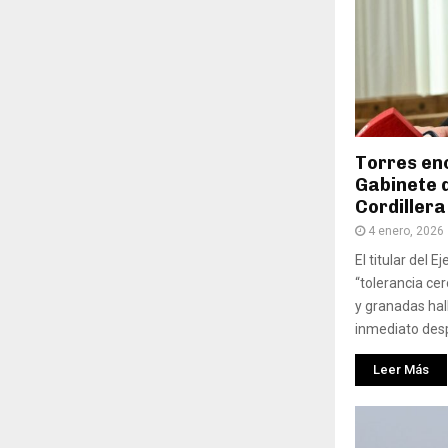
Torres en
Gabinete 
Cordillera
4 enero, 2026
El titular del Ej
“tolerancia ce
y granadas hal
inmediato desp
Leer Más