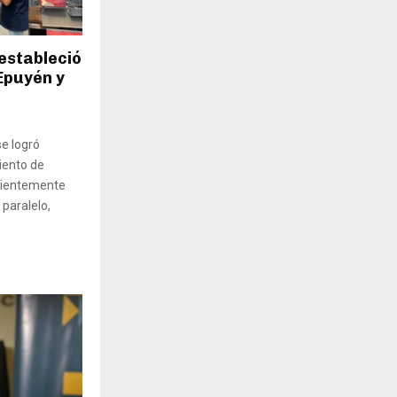
estableció
 Epuyén y
se logró
iento de
ecientemente
 paralelo,