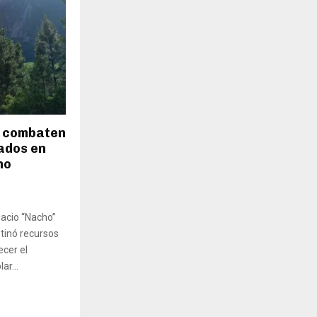
s combaten
ados en
no
nacio “Nacho”
stinó recursos
ecer el
ar...