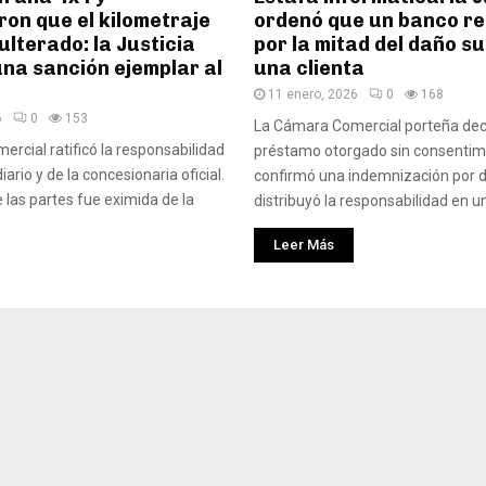
on que el kilometraje
ordenó que un banco r
lterado: la Justicia
por la mitad del daño su
una sanción ejemplar al
una clienta
11 enero, 2026
0
168
6
0
153
La Cámara Comercial porteña dec
rcial ratificó la responsabilidad
préstamo otorgado sin consentim
ario y de la concesionaria oficial.
confirmó una indemnización por 
las partes fue eximida de la
distribuyó la responsabilidad en un
Leer Más