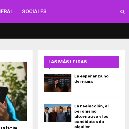
NERAL
SOCIALES
LAS MÁS LEIDAS
La esperanza no
derrama
La reelección, el
peronismo
alternativo y los
candidatos de
alquiler
usticia