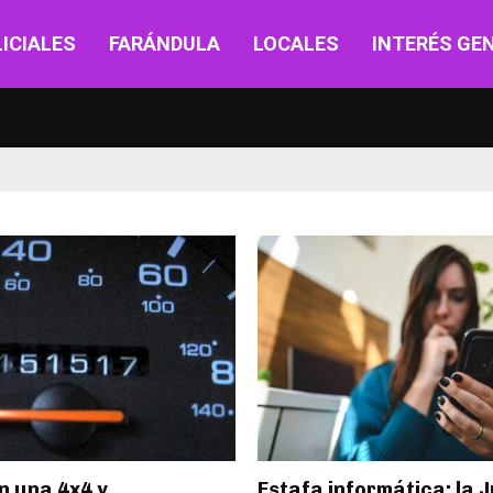
ICIALES
FARÁNDULA
LOCALES
INTERÉS GE
 una 4x4 y
Estafa informática: la J