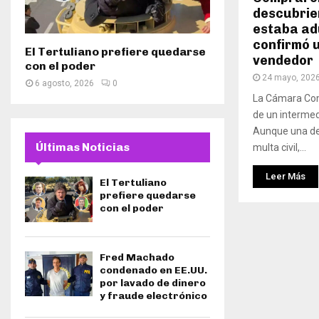
descubrier
estaba adu
confirmó 
El Tertuliano prefiere quedarse
vendedor
con el poder
24 mayo, 202
6 agosto, 2026
0
La Cámara Come
de un intermedi
Aunque una de 
Últimas Noticias
multa civil,...
Leer Más
El Tertuliano
prefiere quedarse
con el poder
Fred Machado
condenado en EE.UU.
por lavado de dinero
y fraude electrónico