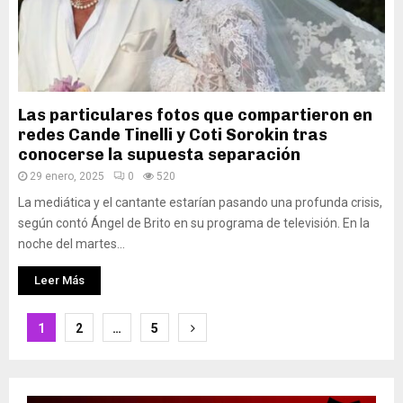
Las particulares fotos que compartieron en
redes Cande Tinelli y Coti Sorokin tras
conocerse la supuesta separación
29 enero, 2025
0
520
La mediática y el cantante estarían pasando una profunda crisis,
según contó Ángel de Brito en su programa de televisión. En la
noche del martes...
Leer Más
Paginación
1
2
…
5
de
entradas