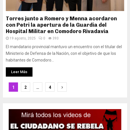
Torres junto a Romero y Menna acordaron
con Petri la apertura de la Guardia del
Hospital Militar en Comodoro Rivadavia
19 agosto, 2025
0
393
El mandatario provincial mantuvo un encuentro con el titular del
Ministerio de Defensa de la Nación, con el objetivo de que los
habitantes de Comodoro...
Leer Más
Paginación
1
2
…
4
de
entradas