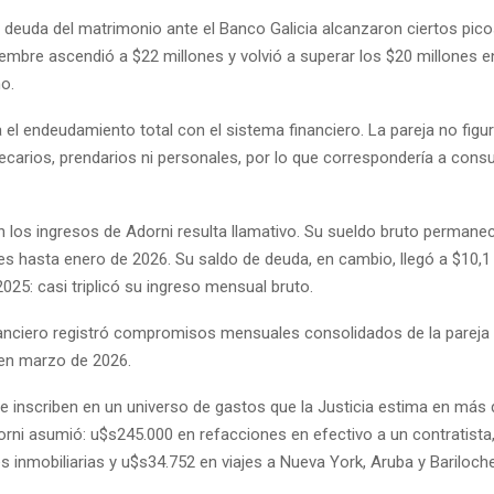
 deuda del matrimonio ante el Banco Galicia alcanzaron ciertos pic
iembre ascendió a $22 millones y volvió a superar los $20 millones e
o.
ja el endeudamiento total con el sistema financiero. La pareja no figu
tecarios, prendarios ni personales, por lo que correspondería a con
n los ingresos de Adorni resulta llamativo. Su sueldo bruto permane
es hasta enero de 2026. Su saldo de deuda, en cambio, llegó a $10,1
025: casi triplicó su ingreso mensual bruto.
nanciero registró compromisos mensuales consolidados de la pareja 
 en marzo de 2026.
e inscriben en un universo de gastos que la Justicia estima en más
rni asumió: u$s245.000 en refacciones en efectivo a un contratista
 inmobiliarias y u$s34.752 en viajes a Nueva York, Aruba y Bariloche