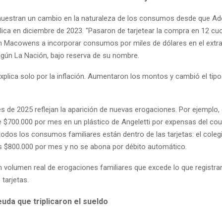
muestran un cambio en la naturaleza de los consumos desde que Ado
blica en diciembre de 2023. "Pasaron de tarjetear la compra en 12 cu
en Macowens a incorporar consumos por miles de dólares en el extran
egún La Nación, bajo reserva de su nombre.
explica solo por la inflación. Aumentaron los montos y cambió el tip
 de 2025 reflejan la aparición de nuevas erogaciones. Por ejemplo, 
 $700.000 por mes en un plástico de Angeletti por expensas del cou
odos los consumos familiares están dentro de las tarjetas: el coleg
os $800.000 por mes y no se abona por débito automático.
n volumen real de erogaciones familiares que excede lo que registra
tarjetas.
uda que triplicaron el sueldo