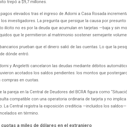
bito trepó a $9,7 millones.
 pagos elevados tras el ingreso de Adorni a Casa Rosada increment
los investigadores. La pregunta que persigue la causa por presunto
o ilícito no es por la deuda que acumulan en tarjetas —baja y sin m
líquidos que le permitieron al matrimonio sostener semejante volum
bancarios prueban que el dinero salió de las cuentas. Lo que la pes
 de dónde entró.
orni y Angeletti cancelaron las deudas mediante débitos automáti
uvieron acotados los saldos pendientes: los montos que postergar
as compras en cuotas.
e la pareja en la Central de Deudores del BCRA figura como "Situació
ulta compatible con una operatoria ordinaria de tarjeta y no implica
. La Central registra la exposición crediticia —incluidos los saldos
ncelados en término.
 cuotas a miles de dólares en el extranjero