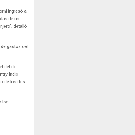
rni ingresó a
otas de un
jero", detalló
o de gastos del
el débito
ntry Indio
io de los dos
n los