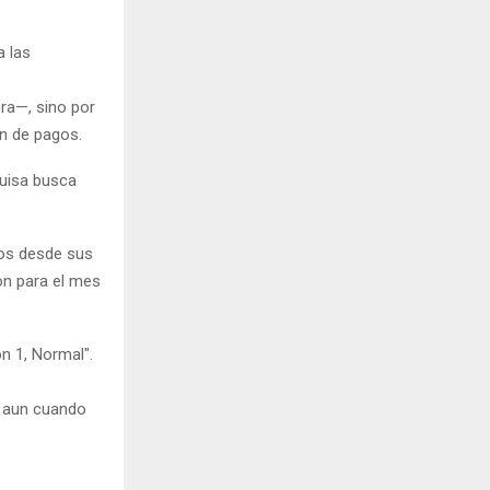
a las
ora—, sino por
en de pagos.
quisa busca
cos desde sus
on para el mes
n 1, Normal".
— aun cuando