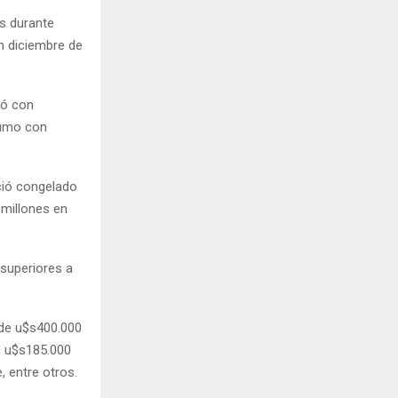
os durante
n diciembre de
ró con
sumo con
ció congelado
 millones en
superiores a
 de u$s400.000
, u$s185.000
, entre otros.