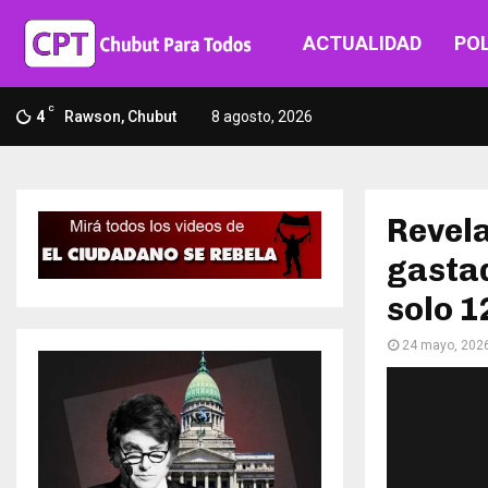
ACTUALIDAD
POL
C
4
Rawson, Chubut
8 agosto, 2026
Revela
gastad
solo 
24 mayo, 202