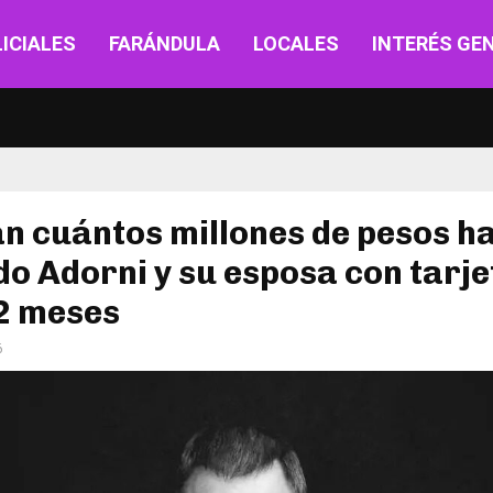
ICIALES
FARÁNDULA
LOCALES
INTERÉS GE
n cuántos millones de pesos h
o Adorni y su esposa con tarje
12 meses
6