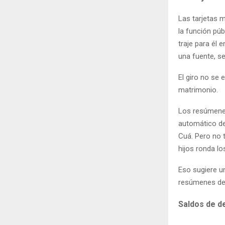
Las tarjetas 
la función pú
traje para él 
una fuente, s
El giro no se 
matrimonio.
Los resúmenes
automático de
Cuá. Pero no t
hijos ronda l
Eso sugiere u
resúmenes de 
Saldos de de