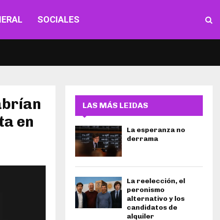
NERAL
SOCIALES
abrían
LAS MÁS LEIDAS
ta en
La esperanza no
derrama
La reelección, el
peronismo
alternativo y los
candidatos de
alquiler