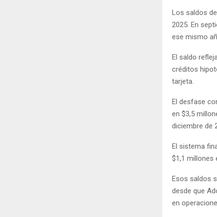
Los saldos de
2025. En sept
ese mismo añ
El saldo refle
créditos hipo
tarjeta.
El desfase co
en $3,5 millon
diciembre de 2
El sistema fi
$1,1 millones
Esos saldos s
desde que Ado
en operaciones