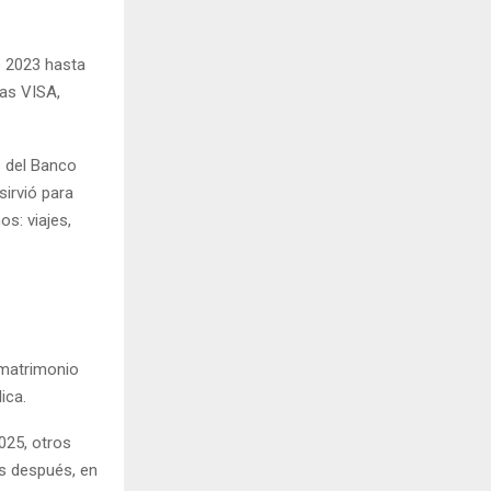
e 2023 hasta
as VISA,
s del Banco
sirvió para
s: viajes,
 matrimonio
ica.
025, otros
s después, en