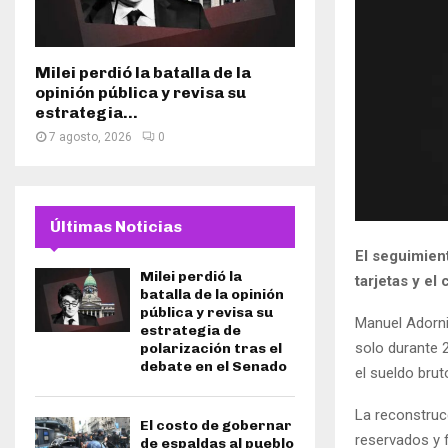
Milei perdió la batalla de la
opinión pública y revisa su
estrategia...
7 agosto, 2026
0
Últimas Noticias
El seguimien
Milei perdió la
tarjetas y el
batalla de la opinión
pública y revisa su
Manuel Adorni 
estrategia de
solo durante 2
polarización tras el
debate en el Senado
el sueldo brut
La reconstruc
El costo de gobernar
reservados y 
de espaldas al pueblo