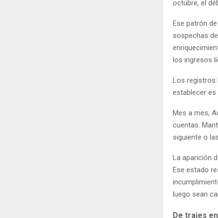
octubre, el dé
Ese patrón de
sospechas de 
enriquecimient
los ingresos 
Los registros 
establecer es
Mes a mes, Ad
cuentas. Mant
siguiente o l
La aparición d
Ese estado res
incumplimiento
luego sean ca
De trajes en