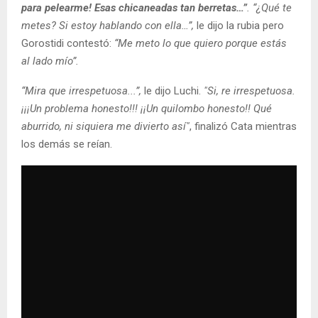
para pelearme! Esas chicaneadas tan berretas…”
. “¿Qué te
metes? Si estoy hablando con ella…”,
le dijo la rubia pero
Gorostidi contestó:
“Me meto lo que quiero porque estás
al lado mío”.
“Mira que irrespetuosa...”,
le dijo Luchi.
"Si, re irrespetuosa.
¡¡¡Un problema honesto!!! ¡¡Un quilombo honesto!! Qué
aburrido, ni siquiera me divierto así"
, finalizó Cata mientras
los demás se reían.