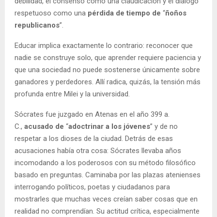
debilidad, el consenso como una claudicación y el diálogo
respetuoso como una
pérdida de tiempo de
“
ñoños
republicanos
”.
Educar implica exactamente lo contrario: reconocer que
nadie se construye solo, que aprender requiere paciencia y
que una sociedad no puede sostenerse únicamente sobre
ganadores y perdedores. Allí radica, quizás, la tensión más
profunda entre Milei y la universidad.
Sócrates fue juzgado en Atenas en el año 399 a.
C.,
acusado de
“
adoctrinar a los jóvenes
” y de no
respetar a los dioses de la ciudad. Detrás de esas
acusaciones había otra cosa: Sócrates llevaba años
incomodando a los poderosos con su método filosófico
basado en preguntas. Caminaba por las plazas atenienses
interrogando políticos, poetas y ciudadanos para
mostrarles que muchas veces creían saber cosas que en
realidad no comprendían. Su actitud crítica, especialmente