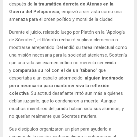
después de
la traumática derrota de Atenas en la
Guerra del Peloponeso
, empezó a ser vista como una
amenaza para el orden político y moral de la ciudad.
Durante el juicio, relatado luego por Platón en la “Apología
de Sócrates”, el filósofo rechazó suplicar clemencia o
mostrarse arrepentido. Defendió su tarea intelectual como
una misión necesaria para la sociedad ateniense. Sostenía
que una vida sin examen crítico no merecía ser vivida
y
comparaba su rol con el de un
“
tábano
” que
despertaba a un caballo adormecido:
alguien incómodo
pero necesario para mantener viva la reflexión
colectiva
. Su actitud desafiante irritó aún más a quienes
debían juzgarlo, que lo condenaron a muerte. Aunque
muchos miembros del jurado habían sido sus alumnos, y
no querían realmente que Sócrates muriera.
Sus discípulos organizaron un plan para ayudarlo a
escapar de la prisión, juntaron dinero y sobornaron al