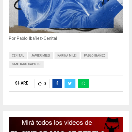
Por Pablo Ibáñez-Cenital
CENITAL
JAVIER MILEI
KARINA MILEI
PABLO IBÁÑEZ
SANTIAGO CAPUTO
SHARE
0