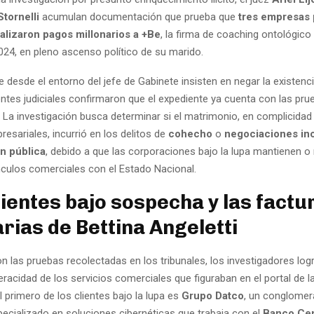
Stornelli
acumulan documentación que prueba que
tres empresas
ealizaron pagos millonarios a +Be
, la firma de coaching ontológico
024, en pleno ascenso político de su marido.
 desde el entorno del jefe de Gabinete insisten en negar la existenc
ntes judiciales confirmaron que el expediente ya cuenta con las pru
La investigación busca determinar si el matrimonio, en complicidad
resariales, incurrió en los delitos de
cohecho
o
negociaciones in
ón pública
, debido a que las corporaciones bajo la lupa mantienen 
ínculos comerciales con el Estado Nacional.
lientes bajo sospecha y las factu
arias de Bettina Angeletti
n las pruebas recolectadas en los tribunales, los investigadores log
eracidad de los servicios comerciales que figuraban en el portal de l
El primero de los clientes bajo la lupa es
Grupo Datco
, un conglome
ecializado en soluciones cibernéticas que trabaja con el
Banco Cen