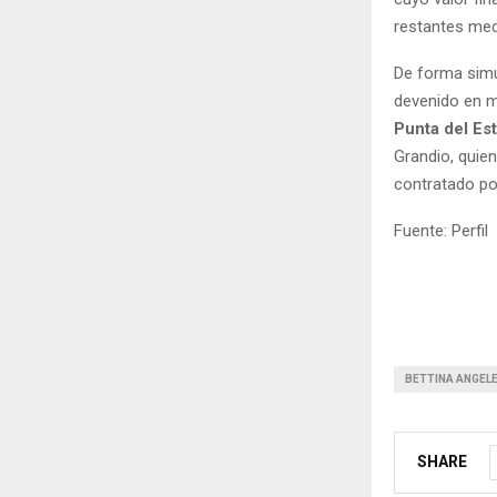
restantes med
De forma simul
devenido en mi
Punta del Es
Grandio, quie
contratado por
Fuente: Perfil
BETTINA ANGEL
SHARE