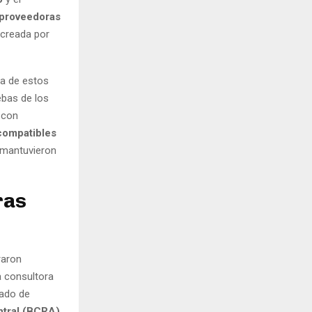
 proveedoras
 creada por
ia de estos
ebas de los
 con
compatibles
o mantuvieron
ras
raron
a consultora
rado de
tral (BCRA),