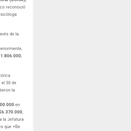
tco reconoció
psicóloga
avés de la
teriormente,
1.806.000
,
tórica
 el 30 de
ieron la
00.000
en
$6.370.000
,
 la Jefatura
 es que +Be