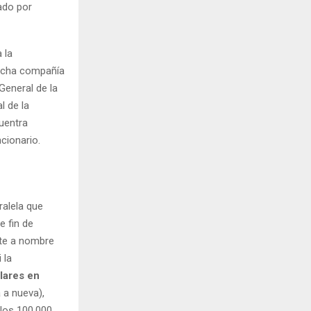
ado por
 la
Dicha compañía
General de la
l de la
cuentra
cionario.
ralela que
e fin de
te a nombre
 la
lares en
 a nueva),
 los 100.000