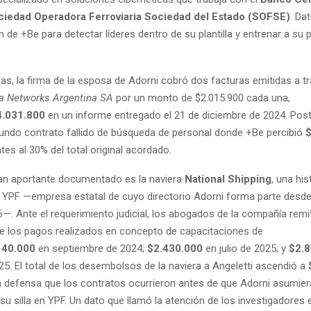
ciedad Operadora Ferroviaria Sociedad del Estado (SOFSE)
. Da
n de +Be para detectar líderes dentro de su plantilla y entrenar a su 
as, la firma de la esposa de Adorni cobró dos facturas emitidas a tr
ca Networks Argentina SA
por un monto de $2.015.900 cada una,
4.031.800
en un informe entregado el 21 de diciembre de 2024. Pos
gundo contrato fallido de búsqueda de personal donde +Be percibió
$
es al 30% del total original acordado.
an aportante documentado es la naviera
National Shipping
, una his
e YPF —empresa estatal de cuyo directorio Adorni forma parte desde
—. Ante el requerimiento judicial, los abogados de la compañía remit
e los pagos realizados en concepto de capacitaciones de
140.000
en septiembre de 2024;
$2.430.000
en julio de 2025; y
$2.8
5. El total de los desembolsos de la naviera a Angeletti ascendió a
 defensa que los contratos ocurrieron antes de que Adorni asumiera
su silla en YPF. Un dato que llamó la atención de los investigadores