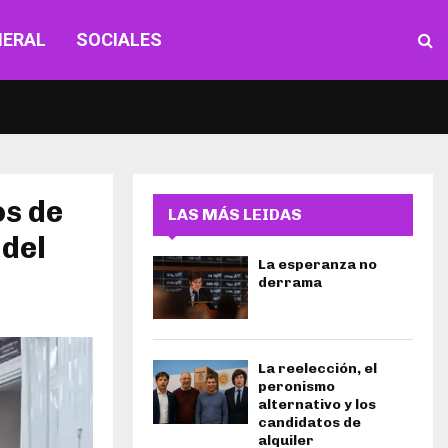
NERAL
SOCIALES
os de
LAS MÁS LEIDAS
 del
La esperanza no
derrama
La reelección, el
peronismo
alternativo y los
candidatos de
alquiler