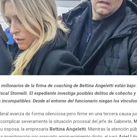
millonarios de la firma de coaching de Bettina Angeletti están bajo 
 fiscal Stornelli. El expediente investiga posibles delitos de cohecho y
 incompatibles. Desde el entorno del funcionario niegan los vínculos
deral avanza de forma silenciosa pero firme en una tercera causa jud
omplicar severamente la situación procesal del jefe de Gabinete,
M
 su esposa, la empresaria
Bettina Angeletti
. Mientras la atención púb
a investigación por presunto enriquecimiento ilícito, el juez
Ariel Lij