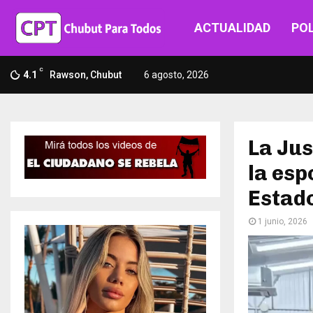
ACTUALIDAD
POL
C
4.1
Rawson, Chubut
6 agosto, 2026
La Jus
la esp
Estad
1 junio, 2026