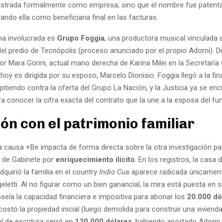
istrada formalmente como empresa, sino que el nombre fue patent
urando ella como beneficiaria final en las facturas.
rma involucrada es
Grupo Foggia
, una productora musical vinculada a
 del predio de Tecnópolis (proceso anunciado por el propio Adorni). 
r Mara Gorini, actual mano derecha de Karina Milei en la Secretaría 
 hoy es dirigida por su esposo, Marcelo Dionisio. Foggia llegó a la fina
pitiendo contra la oferta del Grupo La Nación, y la Justicia ya se en
a conocer la cifra exacta del contrato que la une a la esposa del fun
ón con el patrimonio familiar
a causa +Be impacta de forma directa sobre la otra investigación pa
e de Gabinete por
enriquecimiento ilícito
. En los registros, la casa d
quirió la familia en el country
Indio Cua
aparece radicada únicamen
eletti. Al no figurar como un bien ganancial, la mira está puesta en si
seía la capacidad financiera e impositiva para abonar los
20.000 dó
ostó la propiedad inicial (luego demolida para construir una vivienda
al de escritura cerró en
120.000 dólares
, habiendo aportado Adorni