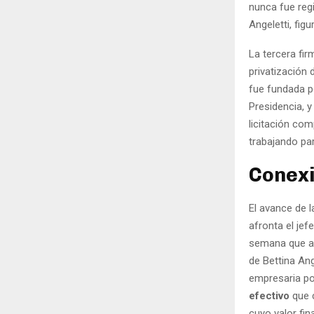
nunca fue reg
Angeletti, fig
La tercera fi
privatización
fue fundada po
Presidencia, y
licitación com
trabajando par
Conexi
El avance de l
afronta el jef
semana que ad
de Bettina Ang
empresaria po
efectivo
que c
cuyo valor fin