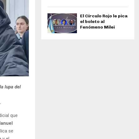
El Círculo Rojo le pica
el boleto al
Fenómeno Milei
la lupa del
.
icial que
anuel
lica se
o
y el