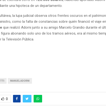
iante una hipoteca de un departamento.
tánea, la lupa judicial observa otros frentes oscuros en el patrimon
nistro, como la falta de constancias sobre quién financió el viaje e
te
que realizó Adorni junto a su amigo Marcelo Grandio durante el últ
n figura abonando solo uno de los tramos aéreos, era al mismo tiem
 la Televisión Pública.
ETTI
MANUEL ADORNI
0