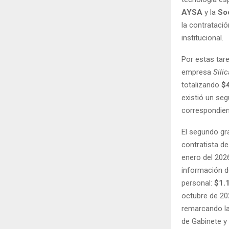
AYSA
y la
So
la contratació
institucional.
Por estas tare
empresa
Sili
totalizando
$
existió un se
correspondient
El segundo gr
contratista d
enero del 2026
información d
personal:
$1.
octubre de 202
remarcando la
de Gabinete y 