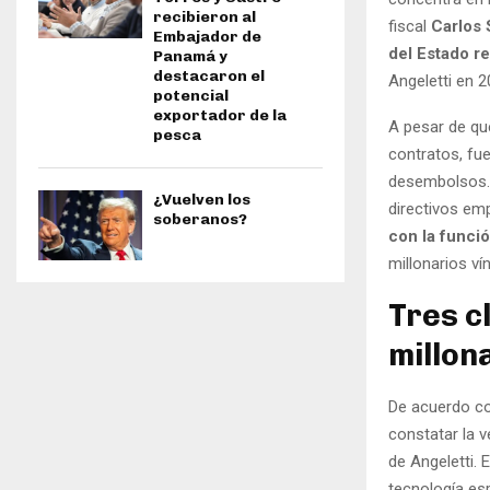
recibieron al
fiscal
Carlos 
Embajador de
del Estado r
Panamá y
destacaron el
Angeletti en 2
potencial
exportador de la
A pesar de que
pesca
contratos, fue
desembolsos. 
¿Vuelven los
directivos emp
soberanos?
con la funci
millonarios v
Tres c
millon
De acuerdo co
constatar la v
de Angeletti. 
tecnología esp