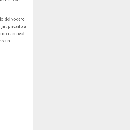
io del vocero
n
jet privado a
imo carnaval.
po un