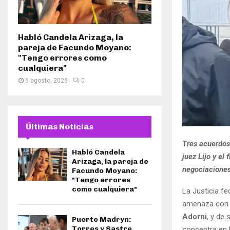
Habló Candela Arizaga, la
pareja de Facundo Moyano:
"Tengo errores como
cualquiera"
6 agosto, 2026
0
Últimas Noticias
Tres acuerdos 
Habló Candela
juez Lijo y el
Arizaga, la pareja de
negociaciones
Facundo Moyano:
"Tengo errores
como cualquiera"
La Justicia fe
amenaza con c
Adorni
, y de
Puerto Madryn:
Torres y Sastre
concentra en l