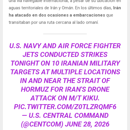
una vía navegable internacional, a pesar de su ubicación en
aguas territoriales de Irán y Omán. En los últimos días,
Irán
ha atacado en dos ocasiones a embarcaciones
que
transitaban por una ruta cercana al lado omaní.
U.S. NAVY AND AIR FORCE FIGHTER
JETS CONDUCTED STRIKES
TONIGHT ON 10 IRANIAN MILITARY
TARGETS AT MULTIPLE LOCATIONS
IN AND NEAR THE STRAIT OF
HORMUZ FOR IRAN'S DRONE
ATTACK ON M/T KIKU.
PIC.TWITTER.COM/Z0TLZRQMF6
— U.S. CENTRAL COMMAND
(@CENTCOM)
JUNE 28, 2026