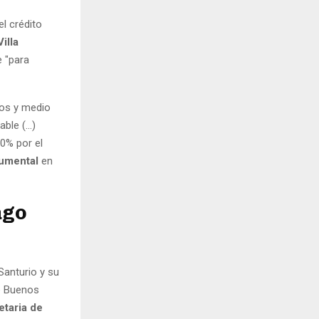
el crédito
illa
e "para
ños y medio
le (...)
0% por el
cumental
en
ago
Santurio y su
de Buenos
etaria de