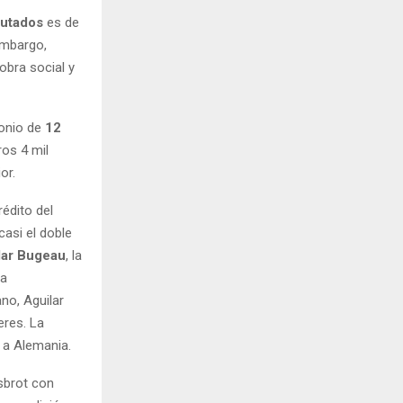
putados
es de
embargo,
obra social y
monio de
12
ros 4 mil
or.
édito del
 casi el doble
lar Bugeau
, la
la
no, Aguilar
eres. La
r a Alemania.
sbrot con