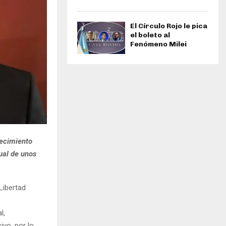
El Círculo Rojo le pica
el boleto al
Fenómeno Milei
uecimiento
ual de unos
Libertad
l,
ivo, por lo