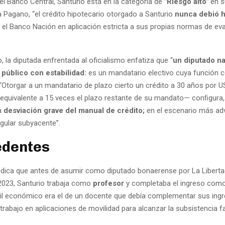
el Banco Central, Santurio está en la categoría de
"Riesgo alto"
en s
ra Pagano, “el crédito hipotecario otorgado a Santurio
nunca debió h
 el Banco Nación en aplicación estricta a sus propias normas de ev
, la diputada enfrentada al oficialismo enfatiza que “
un diputado na
público con estabilidad:
es un mandatario electivo cuya función 
. “Otorgar a un mandatario de plazo cierto un crédito a 30 años por 
 equivalente a 15 veces el plazo restante de su mandato— conﬁgura,
a
desviación grave del manual de crédito;
en el escenario más ad
egular subyacente”.
edentes
ndica que antes de asumir como diputado bonaerense por La Libert
2023, Santurio trabaja como
profesor
y completaba el ingreso com
il económico era el de un docente que debía complementar sus ing
rabajo en aplicaciones de movilidad para alcanzar la subsistencia fa