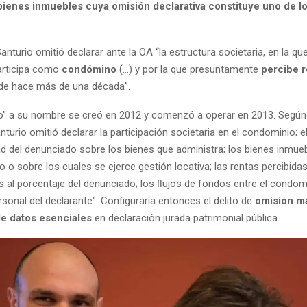
bienes inmuebles cuya omisión declarativa constituye uno de l
anturio omitió declarar ante la OA “la estructura societaria, en la que
articipa como
condómino
(...) y por la que presuntamente
percibe r
de hace más de una década”.
o" a su nombre se creó en 2012 y comenzó a operar en 2013. Según
turio omitió declarar la participación societaria en el condominio; e
d del denunciado sobre los bienes que administra; los bienes inmue
 o sobre los cuales se ejerce gestión locativa; las rentas percibidas,
 al porcentaje del denunciado; los ﬂujos de fondos entre el condomi
sonal del declarante". Configuraría entonces el delito de
omisión ma
de datos esenciales
en declaración jurada patrimonial pública.