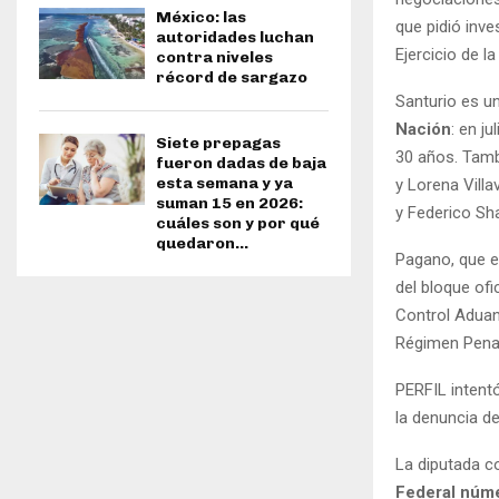
México: las
que pidió inves
autoridades luchan
Ejercicio de l
contra niveles
récord de sargazo
Santurio es un
Nación
:
en ju
Siete prepagas
30 años. Tamb
fueron dadas de baja
esta semana y ya
y Lorena Villa
suman 15 en 2026:
y Federico Sh
cuáles son y por qué
quedaron...
Pagano, que e
del bloque ofi
Control Adua
Régimen Penal 
PERFIL intent
la denuncia de
La diputada c
Federal núm