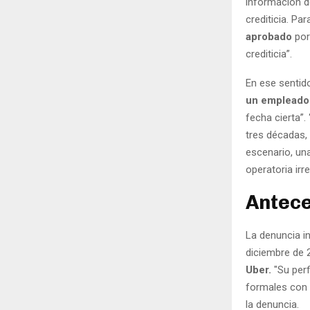
información d
crediticia. Pa
aprobado
por
crediticia”.
En ese sentido
un empleado 
fecha cierta”
tres décadas,
escenario, un
operatoria irr
Antec
La denuncia i
diciembre de 
Uber.
"Su perf
formales con t
la denuncia.