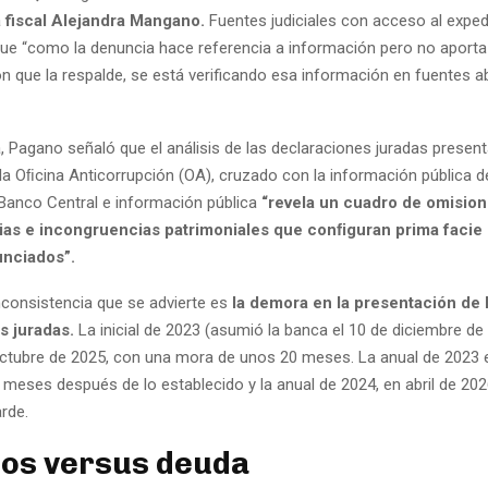
a
fiscal Alejandra Mangano.
Fuentes judiciales con acceso al exped
ue “como la denuncia hace referencia a información pero no aporta
 que la respalde, se está verificando esa información en fuentes ab
a, Pagano señaló que el análisis de las declaraciones juradas presen
la Oﬁcina Anticorrupción (OA), cruzado con la información pública de
Banco Central e información pública
“revela un cuadro de omision
ias e incongruencias patrimoniales que conﬁguran prima facie 
nciados”.
nconsistencia que se advierte es
la demora en la presentación de 
s juradas.
La inicial de 2023 (asumió la banca el 10 de diciembre de
ctubre de 2025, con una mora de unos 20 meses. La anual de 2023 
 meses después de lo establecido y la anual de 2024, en abril de 20
rde.
os versus deuda