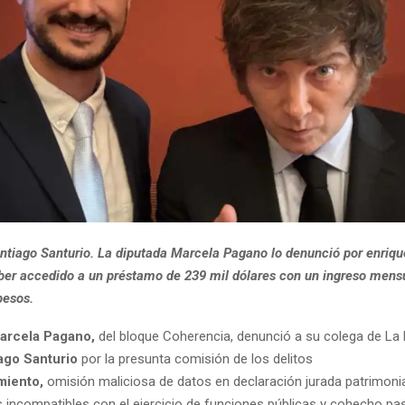
antiago Santurio. La diputada Marcela Pagano lo denunció por enriq
 haber accedido a un préstamo de 239 mil dólares con un ingreso mens
pesos.
arcela Pagano,
del bloque Coherencia, denunció a su colega de La 
ago Santurio
por la presunta comisión de los delitos
miento,
omisión maliciosa de datos en declaración jurada patrimonia
 incompatibles con el ejercicio de funciones públicas y cohecho pas