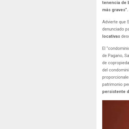
tenencia de 
más graves”.
Advierte que S
denunciado p
locativas
des
El "condomini
de Pagano, San
de copropieda
del condominio
proporcionales
patrimonio per
persistente 