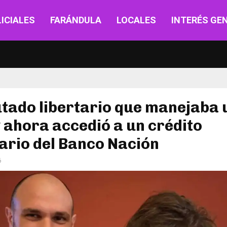
ICIALES
FARÁNDULA
LOCALES
INTERÉS GE
utado libertario que manejaba 
 ahora accedió a un crédito
ario del Banco Nación
6