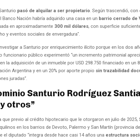
Santurio
pasó de alquilar a ser propietario
. Según trascendió, con 
el Banco Nación habría adquirido una casa en un
barrio cerrado de V
luada en aproximadamente
300 mil dólares
, con superficie suficient
cho y eventos sociales de envergadura".
nvestigar a Santurio por enriquecimiento ilícito porque en los dos a
 funcionario público experimentó “un incremento patrimonial apreciab
 en la adquisición de un inmueble por USD 298.750 ﬁnanciado en un 8
ación Argentina y en un 20% por aporte propio
sin trazabilidad do
ones juradas”.
minio Santurio Rodríguez Santi
 y otros”
que previo al crédito hipotecario que le otorgaron en julio de 2025, 
nquilinos en los barrios de Devoto, Palermo y San Martín (provincia 
ue el diputado “integra desde hace casi 14 años una
estructura soci