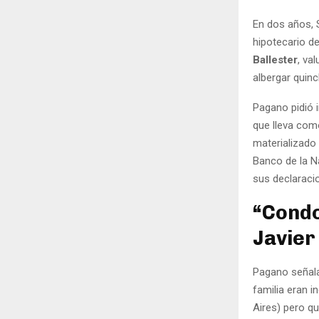
En dos años, 
hipotecario d
Ballester
, va
albergar quin
Pagano pidió i
que lleva como
materializado
Banco de la N
sus declaraci
“Condo
Javier
Pagano señala 
familia eran i
Aires) pero q