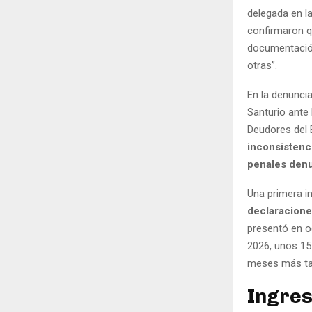
delegada en l
confirmaron q
documentación
otras”.
En la denunci
Santurio ante 
Deudores del 
inconsistenc
penales denu
Una primera i
declaracione
presentó en o
2026, unos 15
meses más ta
Ingres