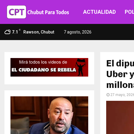
ACTUALIDAD
POL
C
7.1
Rawson, Chubut
7 agosto, 2026
El dip
Uber y
millon
27 mayo, 202