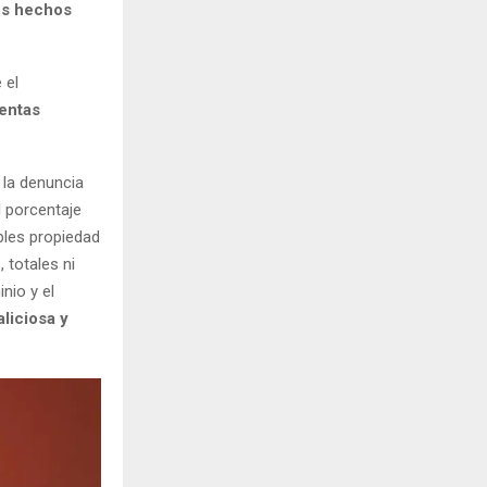
os hechos
 el
entas
 la denuncia
l porcentaje
bles propiedad
 totales ni
nio y el
liciosa y