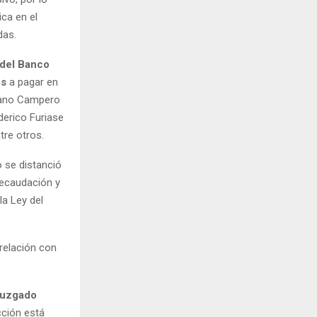
ica en el
das.
del Banco
es
a pagar en
riano Campero
derico Furiase
tre otros.
 se distanció
Recaudación y
la Ley del
relación con
uzgado
cción está