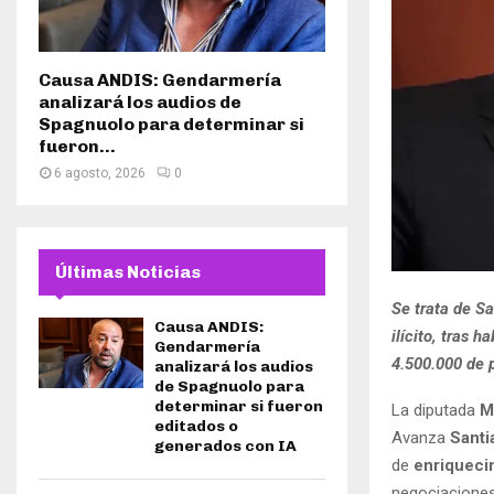
Causa ANDIS: Gendarmería
analizará los audios de
Spagnuolo para determinar si
fueron...
6 agosto, 2026
0
Últimas Noticias
Se trata de S
Causa ANDIS:
ilícito, tras
Gendarmería
4.500.000 de 
analizará los audios
de Spagnuolo para
determinar si fueron
La diputada
M
editados o
Avanza
Santi
generados con IA
de
enriqueci
negociaciones