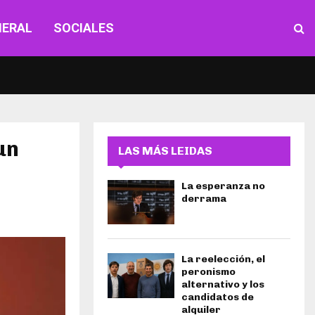
NERAL
SOCIALES
un
LAS MÁS LEIDAS
La esperanza no
derrama
La reelección, el
peronismo
alternativo y los
candidatos de
alquiler