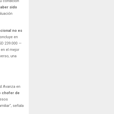
u condición
aber sido
aluación
cional no es
concluye en
USD 239.000 —
 en el mejor
verso, una
ad Avanza en
o
chofer de
resos
miliar", señala