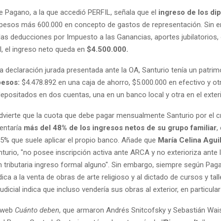
e Pagano, a la que accedió PERFIL, señala que el
ingreso de los di
 pesos más 600.000 en concepto de gastos de representación. Sin 
as deducciones por Impuesto a las Ganancias, aportes jubilatorios, 
l, el ingreso neto queda en
$4.500.000.
a declaración jurada presentada ante la OA, Santurio tenía un patri
pesos:
$4.478.892 en una caja de ahorro, $5.000.000 en efectivo y ot
positados en dos cuentas, una en un banco local y otra en el exteri
dvierte que la cuota que debe pagar mensualmente Santurio por el cr
entaría
más del 48% de los ingresos netos de su grupo familiar
,
 25% que suele aplicar el propio banco. Añade que
María Celina Agui
urio, "no posee inscripción activa ante ARCA y no exterioriza ante 
n tributaria ingreso formal alguno". Sin embargo, siempre según Paga
ca a la venta de obras de arte religioso y al dictado de cursos y tall
udicial indica que incluso vendería sus obras al exterior, en particula
o web
Cuánto deben
, que armaron Andrés Snitcofsky y Sebastián Wai