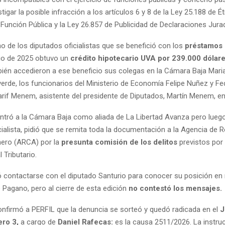
tigar la posible infracción a los artículos 6 y 8 de la Ley 25.188 de Ét
a Función Pública y la Ley 26.857 de Publicidad de Declaraciones Jura
o de los diputados oficialistas que se benefició con los
préstamos 
lio de 2025 obtuvo un
crédito hipotecario UVA por 239.000 dólar
ién accedieron a ese beneficio sus colegas en la Cámara Baja Ma
verde, los funcionarios del Ministerio de Economía Felipe Nuñez y Fe
arif Menem, asistente del presidente de Diputados, Martín Menem, en
ntró a la Cámara Baja como aliada de La Libertad Avanza pero luego
cialista, pidió que se remita toda la documentación a la Agencia de 
nero (ARCA) por la
presunta comisión de los delitos
previstos por 
Tributario.
ó contactarse con el diputado Santurio para conocer su posición en 
 Pagano, pero al cierre de esta edición
no contestó los mensajes.
onfirmó a PERFIL que la denuncia se sorteó y quedó radicada en el
J
ero 3,
a cargo de
Daniel Rafecas:
es la causa 2511/2026. La instru