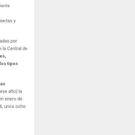
iente
iertas y
tadas por
 la Central de
es,
los tipos
las
 ese año) la
en enero de
26, unos ocho