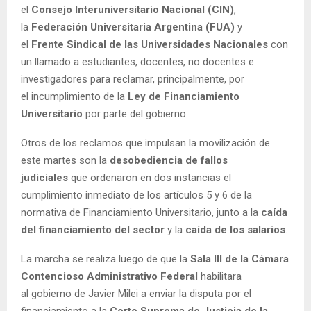
el
Consejo
Interuniversitario
Nacional
(CIN)
,
la
Federación
Universitaria
Argentina
(FUA)
y
el
Frente
Sindical
de
las
Universidades
Nacionales
con
un llamado a estudiantes, docentes, no docentes e
investigadores para reclamar, principalmente, por
el incumplimiento de la
Ley de Financiamiento
Universitario
por parte del gobierno.
Otros de los reclamos que impulsan la movilización de
este martes son la
desobediencia de fallos
judiciales
que ordenaron en dos instancias el
cumplimiento inmediato de los artículos 5 y 6 de la
normativa de Financiamiento Universitario, junto a la
caída
del financiamiento del sector
y la
caída de los salarios
.
La marcha se realiza luego de que la
Sala III de la Cámara
Contencioso Administrativo Federal
habilitara
al gobierno de Javier Milei a enviar la disputa por el
financiamiento a la
Corte Suprema de Justicia de la