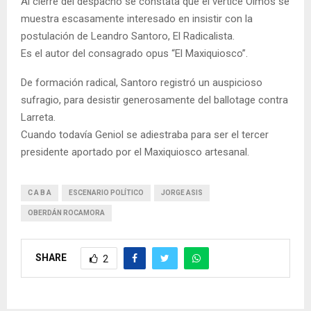
Al cierre del despacho se constata que el vértice Olmos se
muestra escasamente interesado en insistir con la
postulación de Leandro Santoro, El Radicalista.
Es el autor del consagrado opus “El Maxiquiosco”.
De formación radical, Santoro registró un auspicioso
sufragio, para desistir generosamente del ballotage contra
Larreta.
Cuando todavía Geniol se adiestraba para ser el tercer
presidente aportado por el Maxiquiosco artesanal.
C A B A
ESCENARIO POLÍTICO
JORGE ASIS
OBERDÁN ROCAMORA
SHARE
2