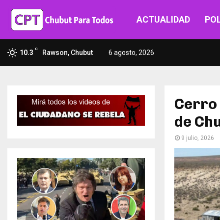
ACTUALIDAD
POL
C
10.3
Rawson, Chubut
6 agosto, 2026
Cerro 
de Ch
9 julio, 2026