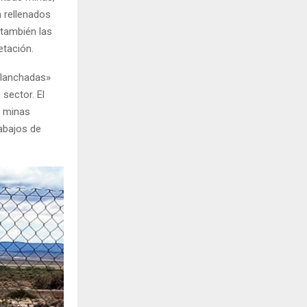
n rellenados
 también las
etación.
planchadas»
 sector. El
s minas
abajos de