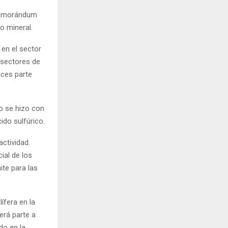
 Memorándum
o mineral.
en el sector
 sectores de
nces parte
o se hizo con
ido sulfúrico.
ctividad.
ial de los
ite para las
ífera en la
erá parte a
do en la