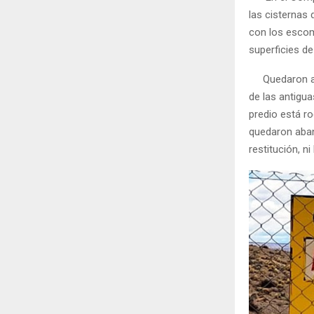
las cisternas 
con los escom
superficies de
Quedaron allí
de las antigua
predio está r
quedaron aban
restitución, n