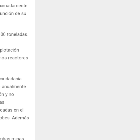
roximadamente
función de su
600 toneladas.
xplotación
nos reactores
ciudadanía
do anualmente
ón y no
las
cadas en el
Adobes. Además
ambas minas,