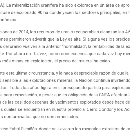
). La mineralización uranífera ha sido explorada en un área de ap
ndose seleccionado 90 ha donde yacen los sectores principales, en 
conómica.
iones de 2014, los recursos de uranio recuperables alcanzan las 4.
nes permitieron advertir que la Ley es alta. Si alguna vez los precios
s del uranio vuelven a la anterior “normalidad”, la rentabilidad de la e
nte. Por ahora no. Tal vez, como consecuencia que cada vez hay me
 más minas en explotación, el precio del mineral ha caído.
sta última circunstancia, y la nada despreciable razón de que la 
 sensible a las explotaciones mineras, la Nación continúa invirtien
dios. Todos los años figura en el presupuesto partida para exploraci
da para remediación, a pesar que es obligación de la CNEA efectuar 
 de las casi dos decenas de yacimientos explotados desde hace dé
los cuales se encuentran en nuestra provincia, Cerro Cóndor y los 
ios contaminados que no son remediados.
o Fabril Pichiñán, donde se lixiviaron los minerales extraídos de 