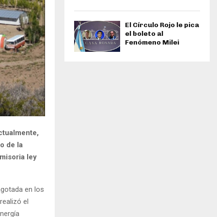
El Círculo Rojo le pica
el boleto al
Fenómeno Milei
ctualmente,
o de la
misoria ley
agotada en los
ealizó el
Energía