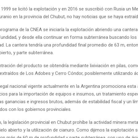
99 se licitó la explotación y en 2016 se suscribió con Rusia un
uranio en la provincia del Chubut, no hay noticias que se haya extraíd
rama de la CNEA se iniciaría la explotación abriendo una cantera 
undidad, y desde ella continuar en forma subterránea buscando los
d. La cantera tendría una profundidad final promedio de 63 m, ento
abierto, y parte subterránea.
ión del producto se obtendría mediante lixiviación en pilas, com
 extraídos de Los Adobes y Cerro Cóndor, posiblemente utilizando ác
l nacional vigente actualmente en la Argentina promociona esta a
cios para la importación de equipos e insumos, un tratamiento espec
s ganancias e ingresos brutos, además de estabilidad fiscal y un lím
dos con los gobiernos provinciales.
 legislación provincial en Chubut prohíbe la actividad minera metal
elo abierto y la utilización de cianuro. Como dijimos la explotación s
 con más de 60 m de profundidad y parte subterránea, con uso de áci