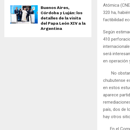
Atómica (CNEA
Buenos Aires,
320 ha, habié
Córdoba y Luján: los
detalles de la visita
factibilidad e
del Papa León XIV a la
Argentina
Según estimac
410 perforacio
internacionale
será interesa
en operación y
No obstante e
chubutense es
en estos estu
aparece parti
remediaciones
país, dos de 
hay otros sit
En el Complej