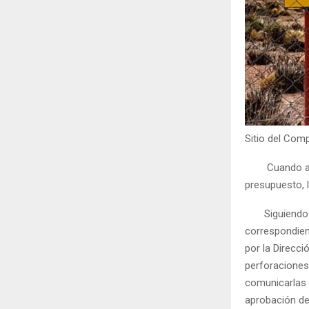
Sitio del Comp
Cuando a la 
presupuesto, l
Siguiendo co
correspondien
por la Direcci
perforaciones
comunicarlas c
aprobación de