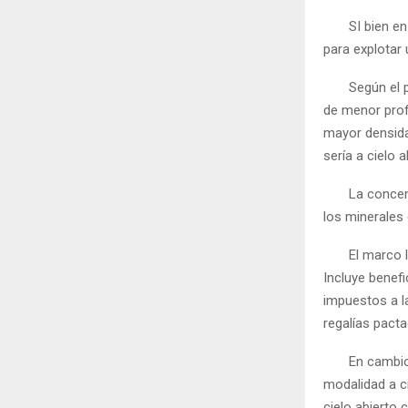
SI bien en 19
para explotar 
Según el prog
de menor prof
mayor densida
sería a cielo 
La concentrac
los minerales
El marco lega
Incluye benefi
impuestos a la
regalías pacta
En cambio, la
modalidad a ci
cielo abierto