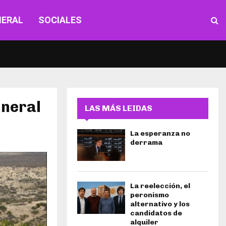
NERAL
SOCIALES
ineral
LAS MÁS LEIDAS
La esperanza no
derrama
La reelección, el
peronismo
alternativo y los
candidatos de
alquiler