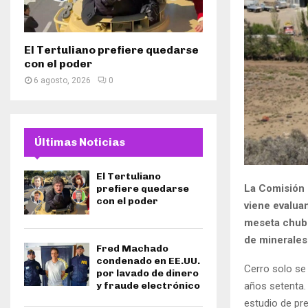
El Tertuliano prefiere quedarse
con el poder
6 agosto, 2026
0
Últimas Noticias
El Tertuliano
La Comisión 
prefiere quedarse
con el poder
viene evalua
meseta chubu
de minerales
Fred Machado
condenado en EE.UU.
Cerro solo se
por lavado de dinero
y fraude electrónico
años setenta. 
estudio de pre