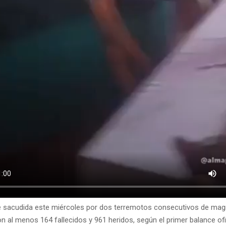
 sacudida este miércoles por dos terremotos consecutivos de magni
 al menos 164 fallecidos y 961 heridos, según el primer balance ofi