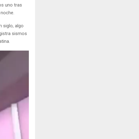
os uno tras
 noche.
 siglo, algo
egistra sismos
tina.