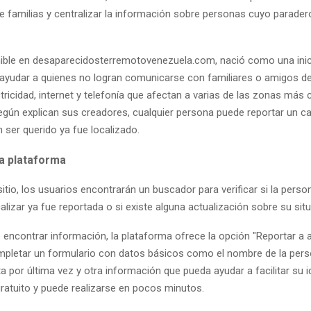
e familias y centralizar la información sobre personas cuyo parader
ponible en desaparecidosterremotovenezuela.com, nació como una inic
a ayudar a quienes no logran comunicarse con familiares o amigos de
tricidad, internet y telefonía que afectan a varias de las zonas más
Según explican sus creadores, cualquier persona puede reportar un c
n ser querido ya fue localizado.
a plataforma
 sitio, los usuarios encontrarán un buscador para verificar si la pers
alizar ya fue reportada o si existe alguna actualización sobre su sit
 encontrar información, la plataforma ofrece la opción "Reportar a a
ompletar un formulario con datos básicos como el nombre de la perso
a por última vez y otra información que pueda ayudar a facilitar su id
gratuito y puede realizarse en pocos minutos.