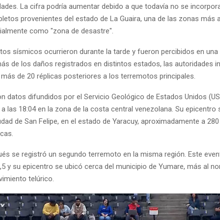
dades. La cifra podría aumentar debido a que todavía no se incorpor
letos provenientes del estado de La Guaira, una de las zonas más 
cialmente como "zona de desastre".
os sísmicos ocurrieron durante la tarde y fueron percibidos en una
más de los daños registrados en distintos estados, las autoridades 
más de 20 réplicas posteriores a los terremotos principales.
n datos difundidos por el Servicio Geológico de Estados Unidos (US
a las 18:04 en la zona de la costa central venezolana. Su epicentro 
iudad de San Felipe, en el estado de Yaracuy, aproximadamente a 280
cas.
és se registró un segundo terremoto en la misma región. Este even
,5 y su epicentro se ubicó cerca del municipio de Yumare, más al no
imiento telúrico.