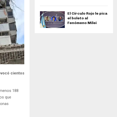
El Círculo Rojo le pica
el boleto al
Fenómeno Milei
ovocó cientos
l menos 188
vos que
sonas