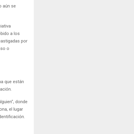
o aún se
iativa
bido a los
 castigadas por
aso o
ona que están
uación.
lguien", donde
na, el lugar
entificación.