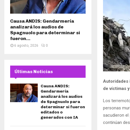
Causa ANDIS: Gendarmería
analizará los audios de
Spagnuolo para determinar si
fueron...
6 agosto, 2026
0
Últimas Noticias
Autoridades 
Causa ANDIS:
de víctimas 
Gendarmería
analizará los audios
Los terremoto
de Spagnuolo para
determinar si fueron
personas muri
editados o
sacudieron el
generados con IA
continúan des