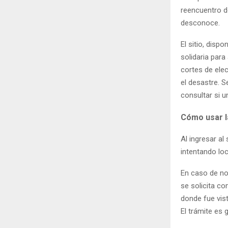
reencuentro d
desconoce.
El sitio, dis
solidaria par
cortes de elec
el desastre. 
consultar si u
Cómo usar l
Al ingresar al
intentando loc
En caso de no
se solicita c
donde fue vist
El trámite es 