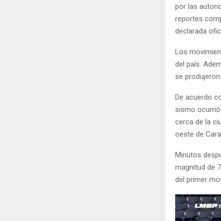
por las autori
reportes comp
declarada ofi
Los movimient
del país. Ade
se produjeron 
De acuerdo co
sismo ocurrió 
cerca de la c
oeste de Cara
Minutos despu
magnitud de 7
del primer mov