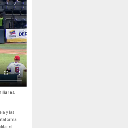
iliares
la y las
lataforma
itar el