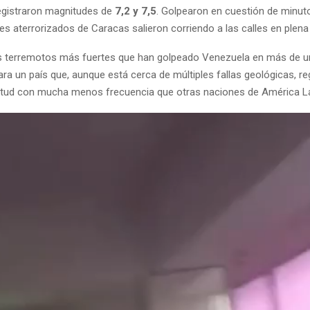
egistraron magnitudes de
7,2 y 7,5
. Golpearon en cuestión de minut
es aterrorizados de Caracas salieron corriendo a las calles en plena
os terremotos más fuertes que han golpeado Venezuela en más de un
ra un país que, aunque está cerca de múltiples fallas geológicas, r
tud con mucha menos frecuencia que otras naciones de América La