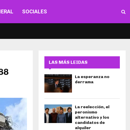
NERAL
SOCIALES
LAS MÁS LEIDAS
88
La esperanza no
derrama
La reelección, el
peronismo
alternativo y los
candidatos de
alquiler