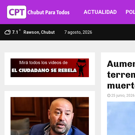
ACTUALIDAD
POL
C
7.1
Rawson, Chubut
7 agosto, 2026
Aument
terrem
muert
25 junio, 2026