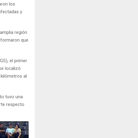
aron los
afectadas y
 amplia región
informaron que
GS), el primer
se localizó
 kilómetros al
to tuvo una
rte respecto