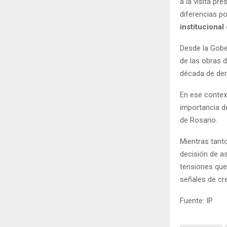
a la visita pre
diferencias p
institucional
Desde la Gobe
de las obras 
década de dem
En ese context
importancia de
de Rosario.
Mientras tanto
decisión de as
tensiones que
señales de cr
Fuente: IP