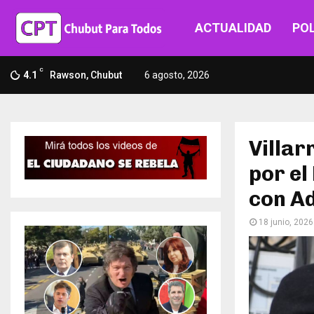
ACTUALIDAD
POL
C
4.1
Rawson, Chubut
6 agosto, 2026
Villar
por el
con A
18 junio, 2026