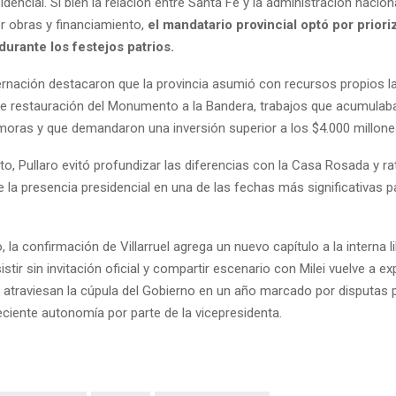
sidencial. Si bien la relación entre Santa Fe y la administración nacion
or obras y financiamiento,
el mandatario provincial optó por priori
 durante los festejos patrios.
rnación destacaron que la provincia asumió con recursos propios la 
de restauración del Monumento a la Bandera, trabajos que acumula
oras y que demandaron una inversión superior a los $4.000 millone
o, Pullaro evitó profundizar las diferencias con la Casa Rosada y rat
 la presencia presidencial en una de las fechas más significativas p
, la confirmación de Villarruel agrega un nuevo capítulo a la interna li
istir sin invitación oficial y compartir escenario con Milei vuelve a e
 atraviesan la cúpula del Gobierno en un año marcado por disputas p
eciente autonomía por parte de la vicepresidenta.