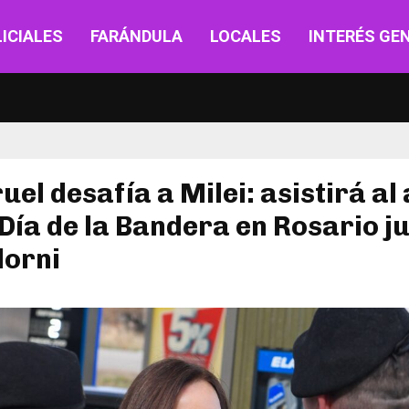
ICIALES
FARÁNDULA
LOCALES
INTERÉS GE
ruel desafía a Milei: asistirá al
 Día de la Bandera en Rosario j
dorni