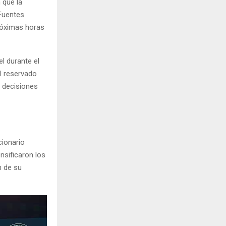
 que la
 Fuentes
próximas horas
l durante el
l reservado
s decisiones
cionario
nsificaron los
n de su