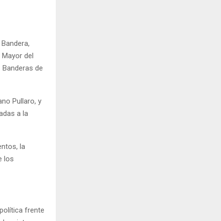
a Bandera,
l Mayor del
as Banderas de
no Pullaro, y
adas a la
ntos, la
e los
olítica frente