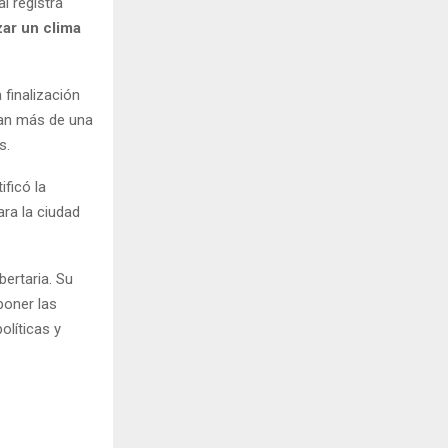
al registra
zar un clima
finalización
ban más de una
s.
ificó la
ara la ciudad
bertaria. Su
xponer las
olíticas y