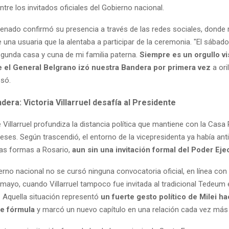
entre los invitados oficiales del Gobierno nacional.
 Senado confirmó su presencia a través de las redes sociales, donde
una usuaria que la alentaba a participar de la ceremonia. "El sábad
egunda casa y cuna de mi familia paterna.
Siempre es un orgullo vis
 el General Belgrano izó nuestra Bandera por primera vez
a oril
esó.
ndera: Victoria Villarruel desafía al Presidente
 Villarruel profundiza la distancia política que mantiene con la Cas
eses. Según trascendió, el entorno de la vicepresidenta ya había ant
odas formas a Rosario,
aun sin una invitación formal del Poder Eje
rno nacional no se cursó ninguna convocatoria oficial, en línea con 
mayo, cuando Villarruel tampoco fue invitada al tradicional Tedeum 
. Aquella situación representó
un fuerte gesto político de Milei ha
e fórmula
y marcó un nuevo capítulo en una relación cada vez más 