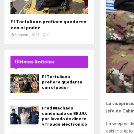
El Tertuliano prefiere quedarse
con el poder
6 agosto, 2026
0
Últimas Noticias
El Tertuliano
prefiere quedarse
con el poder
La vicepresid
Fred Machado
jefe de Gabin
condenado en EE.UU.
por lavado de dinero
La vicepreside
y fraude electrónico
asistir al act