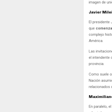
imagen de unid
Javier Mile
El presidente 
que
comenzará
complejo histó
América.
Las invitacion
el intendente 
provincia.
Como suele oc
Nación asumió
relacionados c
Maximiliano
En paralelo, e