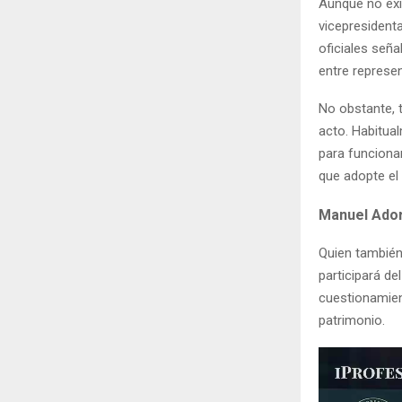
Aunque no exi
vicepresidenta
oficiales seña
entre represen
No obstante, t
acto. Habitua
para funcionar
que adopte el 
Manuel Ador
Quien también 
participará de
cuestionamient
patrimonio.