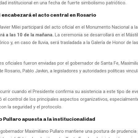
ad institucional en una fecha de fuerte simbolismo patriótico.
i encabezará el acto central en Rosario
Javier Milei participará del acto oficial en el Monumento Nacional a l
 a las 10 de la mañana.
La ceremonia se desarrollará en el Másti
rico y, en caso de lluvia, será trasladada a la Galería de Honor de l
es oficiales fueron enviadas por el gobernador de Santa Fe, Maximilia
de Rosario, Pablo Javkin, a legisladores y autoridades políticas vincul
urrir cuando el Presidente confirma su asistencia a este tipo de eve
 el control de los principales aspectos organizativos, especialment
on la seguridad y el protocolo.
 Pullaro apuesta a la institucionalidad
l gobernador Maximiliano Pullaro mantiene una postura de prudencia p