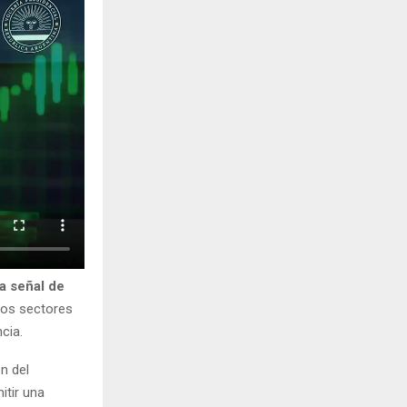
a señal de
tos sectores
cia.
n del
itir una