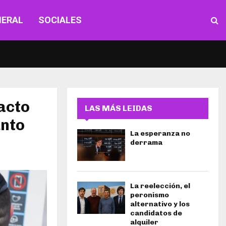
NERAL
SOCIALES
 acto
LAS MÁS LEIDAS
unto
La esperanza no
derrama
La reelección, el
peronismo
alternativo y los
candidatos de
alquiler