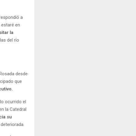
 respondió a
o estaré en
itar la
las del río
a Rosada desde
icipado que
cutivo.
lo ocurrido el
en la Catedral
cia su
deteriorada.