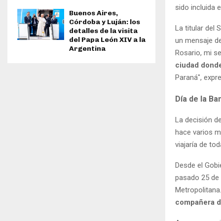
sido incluida 
Buenos Aires,
Córdoba y Luján: los
La titular del
detalles de la visita
del Papa León XIV a la
un mensaje de 
Argentina
Rosario, mi s
ciudad donde
Paraná", expr
Día de la Ba
La decisión de
hace varios m
viajaría de t
Desde el Gobie
pasado 25 de 
Metropolitana
compañera d