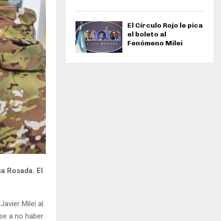
El Círculo Rojo le pica
el boleto al
Fenómeno Milei
sa Rosada. El
avier Milei al
ese a no haber